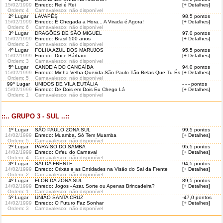
15/02/1999
Enredo: Rei é Rei
[+ Detalhes]
Ordem
: 4
Carnavalesco: não disponível
2º Lugar
LAVAPÉS
98,5 pontos
15/02/1999
Enredo: É Chegada a Hora... A Virada é Agora!
[+ Detalhes]
Ordem
: 6
Carnavalesco: não disponível
3º Lugar
DRAGÕES DE SÃO MIGUEL
97,0 pontos
15/02/1999
Enredo: Brasil 500 anos
[+ Detalhes]
Ordem
: 2
Carnavalesco: não disponível
4º Lugar
FOLHA AZUL DOS MARUJOS
95,5 pontos
15/02/1999
Enredo: Doce Bárbaro
[+ Detalhes]
Ordem
: 3
Carnavalesco: não disponível
5º Lugar
CANDEIA DO CANGAÍBA
94,0 pontos
15/02/1999
Enredo: Minha Velha Querida São Paulo Tão Belas Que Tu És
[+ Detalhes]
Ordem
: 5
Carnavalesco: não disponível
99º Lugar
UNIDOS DE VILA EUTÁLIA
- - - pontos
15/02/1999
Enredo: De Dois em Dois Eu Chego Lá
[+ Detalhes]
Ordem
: 1
Carnavalesco: não disponível
::.. GRUPO 3 - SUL ..::
1º Lugar
SÃO PAULO ZONA SUL
99,5 pontos
14/02/1999
Enredo: Muamba, Só Tem Muamba
[+ Detalhes]
Ordem
: 5
Carnavalesco: não disponível
2º Lugar
PARAÍSO DO SAMBA
95,5 pontos
14/02/1999
Enredo: Orfeu do Carnaval
[+ Detalhes]
Ordem
: 4
Carnavalesco: não disponível
3º Lugar
SAI DA FRENTE
94,5 pontos
14/02/1999
Enredo: Orixás e as Entidades na Visão do Sai da Frente
[+ Detalhes]
Ordem
: 2
Carnavalesco: não disponível
4º Lugar
FLOR DA ZONA SUL
89,5 pontos
14/02/1999
Enredo: Jogos - Azar, Sorte ou Apenas Brincadeira?
[+ Detalhes]
Ordem
: 1
Carnavalesco: não disponível
5º Lugar
UNIÃO SANTA CRUZ
-47,0 pontos
14/02/1999
Enredo: O Futuro Faz Sonhar
[+ Detalhes]
Ordem
: 3
Carnavalesco: não disponível