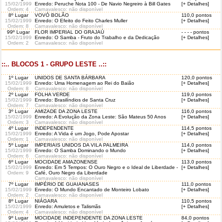
15/02/1999
Enredo: Peruche Nota 100 - De Navio Negreiro à Bill Gates
[+ Detalhes]
Ordem
: 4
Carnavalesco: não disponível
8º Lugar
VOVÓ BOLÃO
110,0 pontos
15/02/1999
Enredo: O Efeito do Feito Charles Muller
[+ Detalhes]
Ordem
: 8
Carnavalesco: não disponível
99º Lugar
FLOR IMPERIAL DO GRAJAÚ
- - - - pontos
15/02/1999
Enredo: O Samba - Fruto do Trabalho e da Dedicação
[+ Detalhes]
Ordem
: 2
Carnavalesco: não disponível
::.. BLOCOS 1 - GRUPO LESTE ..::
1º Lugar
UNIDOS DE SANTA BÁRBARA
120,0 pontos
15/02/1999
Enredo: Uma Homenagem ao Rei do Baião
[+ Detalhes]
Ordem
: 8
Carnavalesco: não disponível
2º Lugar
FOLHA VERDE
119,0 pontos
15/02/1999
Enredo: Brasilíndios de Santa Cruz
[+ Detalhes]
Ordem
: 7
Carnavalesco: não disponível
3º Lugar
AMIZADE DA ZONA LESTE
116,0 pontos
15/02/1999
Enredo: A Evolução da Zona Leste: São Mateus 50 Anos
[+ Detalhes]
Ordem
: 3
Carnavalesco: não disponível
4º Lugar
INDEPENDENTE
114,5 pontos
15/02/1999
Enredo: A Vida é um Jogo, Pode Apostar
[+ Detalhes]
Ordem
: 1
Carnavalesco: não disponível
5º Lugar
IMPERIAIS UNIDOS DA VILA PALMEIRA
114,0 pontos
15/02/1999
Enredo: O Samba Dominando o Mundo
[+ Detalhes]
Ordem
: 6
Carnavalesco: não disponível
6º Lugar
MOCIDADE AMAZONENSE
113,0 pontos
15/02/1999
Enredo: Em 5 Tempos: O Ouro Negro e o Ideal de Liberdade -
[+ Detalhes]
Ordem
: 9
Café, Ouro Negro da Liberdade
Carnavalesco: não disponível
7º Lugar
IMPÉRIO DE GUAIANASES
111,0 pontos
15/02/1999
Enredo: O Mundo Encantado de Monteiro Lobato
[+ Detalhes]
Ordem
: 2
Carnavalesco: não disponível
8º Lugar
NIÁGARA
110,5 pontos
15/02/1999
Enredo: Amuletos e Talismãs
[+ Detalhes]
Ordem
: 4
Carnavalesco: não disponível
9º Lugar
MOCIDADE INDEPENDENTE DA ZONA LESTE
84,0 pontos