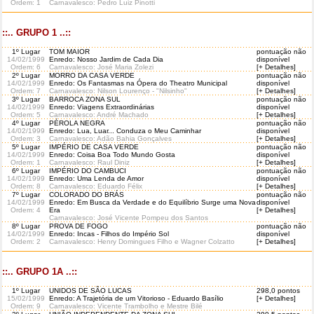
Ordem
: 1
Carnavalesco: Pedro Luiz Pinotti
::.. GRUPO 1 ..::
1º Lugar
TOM MAIOR
pontuação não
14/02/1999
Enredo: Nosso Jardim de Cada Dia
disponível
Ordem
: 6
Carnavalesco: José Maria Zolezi
[+ Detalhes]
2º Lugar
MORRO DA CASA VERDE
pontuação não
14/02/1999
Enredo: Os Fantasmas na Ópera do Theatro Municipal
disponível
Ordem
: 7
Carnavalesco: Nilson Lourenço - "Nilsinho"
[+ Detalhes]
3º Lugar
BARROCA ZONA SUL
pontuação não
14/02/1999
Enredo: Viagens Extraordinárias
disponível
Ordem
: 5
Carnavalesco: André Machado
[+ Detalhes]
4º Lugar
PÉROLA NEGRA
pontuação não
14/02/1999
Enredo: Lua, Luar... Conduza o Meu Caminhar
disponível
Ordem
: 3
Carnavalesco: Adão Bahia Gonçalves
[+ Detalhes]
5º Lugar
IMPÉRIO DE CASA VERDE
pontuação não
14/02/1999
Enredo: Coisa Boa Todo Mundo Gosta
disponível
Ordem
: 1
Carnavalesco: Raul Diniz
[+ Detalhes]
6º Lugar
IMPÉRIO DO CAMBUCI
pontuação não
14/02/1999
Enredo: Uma Lenda de Amor
disponível
Ordem
: 8
Carnavalesco: Eduardo Félix
[+ Detalhes]
7º Lugar
COLORADO DO BRÁS
pontuação não
14/02/1999
Enredo: Em Busca da Verdade e do Equilíbrio Surge uma Nova
disponível
Ordem
: 4
Era
[+ Detalhes]
Carnavalesco: José Vicente Pompeu dos Santos
8º Lugar
PROVA DE FOGO
pontuação não
14/02/1999
Enredo: Incas - Filhos do Império Sol
disponível
Ordem
: 2
Carnavalesco: Henry Domingues Filho e Wagner Colzatto
[+ Detalhes]
::.. GRUPO 1A ..::
1º Lugar
UNIDOS DE SÃO LUCAS
298,0 pontos
15/02/1999
Enredo: A Trajetória de um Vitorioso - Eduardo Basílio
[+ Detalhes]
Ordem
: 9
Carnavalesco: Vicente Trambolho e Mestre Bilé