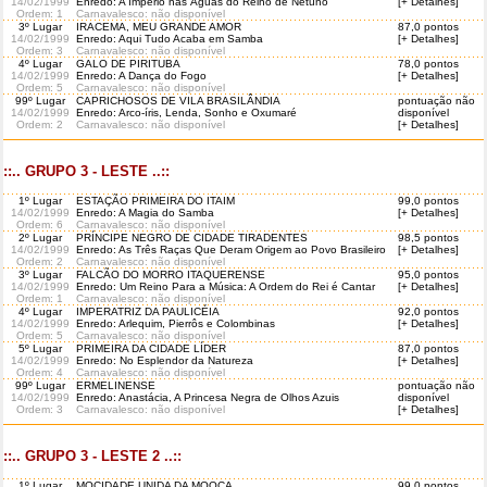
14/02/1999
Enredo: A Império nas Águas do Reino de Netuno
[+ Detalhes]
Ordem
: 1
Carnavalesco: não disponível
3º Lugar
IRACEMA, MEU GRANDE AMOR
87,0 pontos
14/02/1999
Enredo: Aqui Tudo Acaba em Samba
[+ Detalhes]
Ordem
: 3
Carnavalesco: não disponível
4º Lugar
GALO DE PIRITUBA
78,0 pontos
14/02/1999
Enredo: A Dança do Fogo
[+ Detalhes]
Ordem
: 5
Carnavalesco: não disponível
99º Lugar
CAPRICHOSOS DE VILA BRASILÂNDIA
pontuação não
14/02/1999
Enredo: Arco-íris, Lenda, Sonho e Oxumaré
disponível
Ordem
: 2
Carnavalesco: não disponível
[+ Detalhes]
::.. GRUPO 3 - LESTE ..::
1º Lugar
ESTAÇÃO PRIMEIRA DO ITAIM
99,0 pontos
14/02/1999
Enredo: A Magia do Samba
[+ Detalhes]
Ordem
: 6
Carnavalesco: não disponível
2º Lugar
PRÍNCIPE NEGRO DE CIDADE TIRADENTES
98,5 pontos
14/02/1999
Enredo: As Três Raças Que Deram Origem ao Povo Brasileiro
[+ Detalhes]
Ordem
: 2
Carnavalesco: não disponível
3º Lugar
FALCÃO DO MORRO ITAQUERENSE
95,0 pontos
14/02/1999
Enredo: Um Reino Para a Música: A Ordem do Rei é Cantar
[+ Detalhes]
Ordem
: 1
Carnavalesco: não disponível
4º Lugar
IMPERATRIZ DA PAULICÉIA
92,0 pontos
14/02/1999
Enredo: Arlequim, Pierrôs e Colombinas
[+ Detalhes]
Ordem
: 5
Carnavalesco: não disponível
5º Lugar
PRIMEIRA DA CIDADE LÍDER
87,0 pontos
14/02/1999
Enredo: No Esplendor da Natureza
[+ Detalhes]
Ordem
: 4
Carnavalesco: não disponível
99º Lugar
ERMELINENSE
pontuação não
14/02/1999
Enredo: Anastácia, A Princesa Negra de Olhos Azuis
disponível
Ordem
: 3
Carnavalesco: não disponível
[+ Detalhes]
::.. GRUPO 3 - LESTE 2 ..::
1º Lugar
MOCIDADE UNIDA DA MOOCA
99,0 pontos