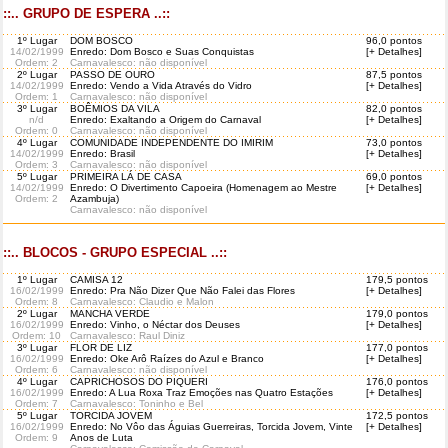
::.. GRUPO DE ESPERA ..::
1º Lugar
DOM BOSCO
96,0 pontos
14/02/1999
Enredo: Dom Bosco e Suas Conquistas
[+ Detalhes]
Ordem
: 2
Carnavalesco: não disponível
2º Lugar
PASSO DE OURO
87,5 pontos
14/02/1999
Enredo: Vendo a Vida Através do Vidro
[+ Detalhes]
Ordem
: 1
Carnavalesco: não disponível
3º Lugar
BOÊMIOS DA VILA
82,0 pontos
n/d
Enredo: Exaltando a Origem do Carnaval
[+ Detalhes]
Ordem
: 0
Carnavalesco: não disponível
4º Lugar
COMUNIDADE INDEPENDENTE DO IMIRIM
73,0 pontos
14/02/1999
Enredo: Brasil
[+ Detalhes]
Ordem
: 3
Carnavalesco: não disponível
5º Lugar
PRIMEIRA LÁ DE CASA
69,0 pontos
14/02/1999
Enredo: O Divertimento Capoeira (Homenagem ao Mestre
[+ Detalhes]
Ordem
: 2
Azambuja)
Carnavalesco: não disponível
::.. BLOCOS - GRUPO ESPECIAL ..::
1º Lugar
CAMISA 12
179,5 pontos
16/02/1999
Enredo: Pra Não Dizer Que Não Falei das Flores
[+ Detalhes]
Ordem
: 8
Carnavalesco: Claudio e Malon
2º Lugar
MANCHA VERDE
179,0 pontos
16/02/1999
Enredo: Vinho, o Néctar dos Deuses
[+ Detalhes]
Ordem
: 10
Carnavalesco: Raul Diniz
3º Lugar
FLOR DE LIZ
177,0 pontos
16/02/1999
Enredo: Oke Arô Raízes do Azul e Branco
[+ Detalhes]
Ordem
: 6
Carnavalesco: não disponível
4º Lugar
CAPRICHOSOS DO PIQUERI
176,0 pontos
16/02/1999
Enredo: A Lua Roxa Traz Emoções nas Quatro Estações
[+ Detalhes]
Ordem
: 7
Carnavalesco: Toninho e Bel
5º Lugar
TORCIDA JOVEM
172,5 pontos
16/02/1999
Enredo: No Vôo das Águias Guerreiras, Torcida Jovem, Vinte
[+ Detalhes]
Ordem
: 9
Anos de Luta