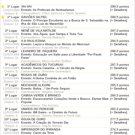
1º Lugar
VAI-VAI
299,5 pontos
Enredo: As Profecias de Nostradamus
[+ Detalhes]
13/02/1999
Carnavalesco: Chico Spinoza e Flávio Tavares
Ordem
: 9
1º Lugar
GAVIÕES DA FIEL
299,5 pontos
Enredo: O Príncipe Encoberto ou a Busca de S. Sebastião na
[+ Detalhes]
13/02/1999
Ilha de São Luiz do Maranhão
Ordem
: 12
Carnavalesco: Roberto Szaniecki
2º Lugar
NENÊ DE VILA MATILDE
297,0 pontos
13/02/1999
Enredo: Voa Águia, que Sampa é Toda Tua
[+ Detalhes]
Ordem
: 6
Carnavalesco: Vaníria Nejelschi
3º Lugar
X-9 PAULISTANA
294,5 pontos
13/02/1999
Enredo: Laços e Abraços no Mundo do Mercosul
[+ Detalhes]
Ordem
: 8
Carnavalesco: Augusto de Oliveira
4º Lugar
LEANDRO DE ITAQUERA
288,0 pontos
13/02/1999
Enredo: Educação um Salto para a Liberdade "Por Paulo
[+ Detalhes]
Ordem
: 11
Freire"
Carnavalesco: Marco Aurélio Ruffinn
5º Lugar
ACADÊMICOS DO TUCURUVI
287,5 pontos
13/02/1999
Enredo: Santa Catarina - o Circuito da Alegria
[+ Detalhes]
Ordem
: 5
Carnavalesco: Jeronimo Guimarães
6º Lugar
ROSAS DE OURO
286,0 pontos
13/02/1999
Enredo: A Divina Comédia de um Folião
[+ Detalhes]
Ordem
: 10
Carnavalesco: Raul Diniz
7º Lugar
MOCIDADE ALEGRE
285,5 pontos
13/02/1999
Enredo: Bahia...! Um Porto Seguro
[+ Detalhes]
Ordem
: 7
Carnavalesco: Wagner Santos
8º Lugar
CAMISA VERDE E BRANCO
284,5 pontos
13/02/1999
Enredo: Escancarando Corações Verde e Branco, Elymar Mais
[+ Detalhes]
Ordem
: 3
Popular
Carnavalesco: Tito Arantes
9º Lugar
UNIDOS DO PERUCHE
282,0 pontos
13/02/1999
Enredo: Bill Gates - o Cérebro do Futuro
[+ Detalhes]
Ordem
: 4
Carnavalesco: Sidinho Ramos e Frank Gal
10º Lugar
ÁGUIA DE OURO
277,5 pontos
13/02/1999
Enredo: À Criação do Terceiro Dia
[+ Detalhes]
Ordem
: 2
Carnavalesco: Virgílio Ramos
11º Lugar
IMPERADOR DO IPIRANGA
274,5 pontos
13/02/1999
Enredo: Canto da Terra
[+ Detalhes]