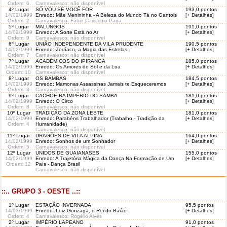
Ordem
: 6
Carnavalesco: não disponível
4º Lugar
SÓ VOU SE VOCÊ FOR
193,0 pontos
14/02/1999
Enredo: Mãe Menininha - A Beleza do Mundo Tá no Gantois
[+ Detalhes]
Ordem
: 2
Carnavalesco: Fábio Cavicchio Parra
5º Lugar
MALUNGOS
191,0 pontos
14/02/1999
Enredo: A Sorte Está no Ar
[+ Detalhes]
Ordem
: 9
Carnavalesco: não disponível
6º Lugar
UNIÃO INDEPENDENTE DA VILA PRUDENTE
190,5 pontos
14/02/1999
Enredo: Zodíaco, a Magia das Estrelas
[+ Detalhes]
Ordem
: 7
Carnavalesco: não disponível
7º Lugar
ACADÊMICOS DO IPIRANGA
185,0 pontos
14/02/1999
Enredo: Os Amores do Sol e da Lua
[+ Detalhes]
Ordem
: 10
Carnavalesco: não disponível
8º Lugar
OS BAMBAS
184,5 pontos
14/02/1999
Enredo: Mamonas Assassinas Jamais te Esqueceremos
[+ Detalhes]
Ordem
: 3
Carnavalesco: não disponível
9º Lugar
CACHOEIRA IMPÉRIO DO SAMBA
181,0 pontos
14/02/1999
Enredo: O Circo
[+ Detalhes]
Ordem
: 8
Carnavalesco: não disponível
10º Lugar
TRADIÇÃO DA ZONA LESTE
181,0 pontos
14/02/1999
Enredo: Parabéns Trabalhador (Trabalho - Tradição da
[+ Detalhes]
Ordem
: 4
Humanidade)
Carnavalesco: não disponível
11º Lugar
DRAGÕES DE VILA ALPINA
164,0 pontos
14/02/1999
Enredo: Sonhos de um Sonhador
[+ Detalhes]
Ordem
: 5
Carnavalesco: não disponível
12º Lugar
UNIDOS DE GUAIANASES
155,0 pontos
14/02/1999
Enredo: A Trajetória Mágica da Dança Na Formação de Um
[+ Detalhes]
Ordem
: 12
País - Dança Brasil
Carnavalesco: não disponível
::.. GRUPO 3 - OESTE ..::
1º Lugar
ESTAÇÃO INVERNADA
95,5 pontos
14/02/1999
Enredo: Luiz Gonzaga, o Rei do Baião
[+ Detalhes]
Ordem
: 4
Carnavalesco: Rogélio Alves
2º Lugar
IMPÉRIO LAPEANO
91,0 pontos