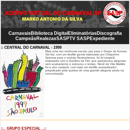
Carnavais
Biblioteca Digital
Eliminatórias
Discografia
Campeãs
Realezas
SASP
TV SASP
Expediente
:: CENTRAL DO CARNAVAL - 1999
Mais uma vez nenhuma escola caiu para o Grupo de Acesso.
Vai-Vai, com um desfile genial elaborado por Chiquinho
Spinosa para o enredo Nostradamus, foi bi-campeã,
empatada com a Gaviões da Fiel, que apresentou alegorias
sem acabamento e estourou o tempo. Nenê de Vila Matilde
foi a vice campeã, com mais um desfile avassaloador,
prejudicado pela quebra de uma grande alegoria ainda na
concentração.
::.. GRUPO ESPECIAL ..::