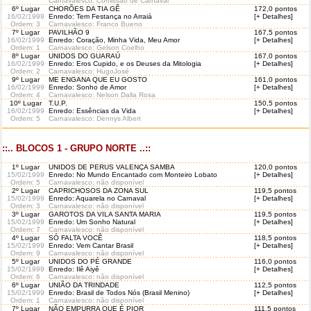
Carnavalesco: Comissão de Carnaval
6º Lugar
CHORÕES DA TIA GÊ
172,0 pontos
16/02/1999
Enredo: Tem Festança no Arraiá
[+ Detalhes]
Ordem
: 3
Carnavalesco: Franco Bueno
7º Lugar
PAVILHÃO 9
167,5 pontos
16/02/1999
Enredo: Coração, Minha Vida, Meu Amor
[+ Detalhes]
Ordem
: 1
Carnavalesco: Gelson Coelho
8º Lugar
UNIDOS DO GUARAÚ
167,0 pontos
16/02/1999
Enredo: Eros Cupido, e os Deuses da Mitologia
[+ Detalhes]
Ordem
: 2
Carnavalesco: HugoJosé
9º Lugar
ME ENGANA QUE EU GOSTO
161,0 pontos
16/02/1999
Enredo: Sonho de Amor
[+ Detalhes]
Ordem
: 4
Carnavalesco: Nelson Dalla Rosa
10º Lugar
T.U.P.
150,5 pontos
16/02/1999
Enredo: Essências da Vida
[+ Detalhes]
Ordem
: 5
Carnavalesco: Dennys Albert
::.. BLOCOS 1 - GRUPO NORTE ..::
1º Lugar
UNIDOS DE PERUS VALENÇA SAMBA
120,0 pontos
15/02/1999
Enredo: No Mundo Encantado com Monteiro Lobato
[+ Detalhes]
Ordem
: 5
Carnavalesco: não disponível
2º Lugar
CAPRICHOSOS DA ZONA SUL
119,5 pontos
15/02/1999
Enredo: Aquarela no Carnaval
[+ Detalhes]
Ordem
: 3
Carnavalesco: não disponível
3º Lugar
GAROTOS DA VILA SANTA MARIA
119,5 pontos
15/02/1999
Enredo: Um Sonho Natural
[+ Detalhes]
Ordem
: 7
Carnavalesco: não disponível
4º Lugar
SÓ FALTA VOCÊ
118,5 pontos
15/02/1999
Enredo: Vem Cantar Brasil
[+ Detalhes]
Ordem
: 9
Carnavalesco: não disponível
5º Lugar
UNIDOS DO PÉ GRANDE
116,0 pontos
15/02/1999
Enredo: Ilê Aiyê
[+ Detalhes]
Ordem
: 6
Carnavalesco: não disponível
6º Lugar
UNIÃO DA TRINDADE
112,5 pontos
15/02/1999
Enredo: Brasil de Todos Nós (Brasil Menino)
[+ Detalhes]
Ordem
: 1
Carnavalesco: não disponível
7º Lugar
NÃO EMPURRA QUE É PIOR
111,5 pontos