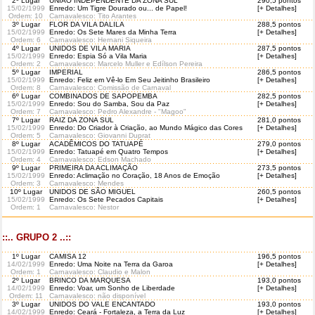
2º Lugar
UNIÃO INDEPENDENTE DA ZONA SUL
290,5 pontos
15/02/1999
Enredo: Um Tigre Dourado ou... de Papel!
[+ Detalhes]
Ordem
: 10
Carnavalesco: Tito Arantes
3º Lugar
FLOR DA VILA DALILA
288,5 pontos
15/02/1999
Enredo: Os Sete Mares da Minha Terra
[+ Detalhes]
Ordem
: 6
Carnavalesco: Hernani Siqueira
4º Lugar
UNIDOS DE VILA MARIA
287,5 pontos
15/02/1999
Enredo: Espia Só a Vila Maria
[+ Detalhes]
Ordem
: 2
Carnavalesco: Marcelo Muller e Edílson Pereira
5º Lugar
IMPERIAL
286,5 pontos
15/02/1999
Enredo: Feliz em Vê-lo Em Seu Jeitinho Brasileiro
[+ Detalhes]
Ordem
: 8
Carnavalesco: Comissão de Carnaval
6º Lugar
COMBINADOS DE SAPOPEMBA
282,5 pontos
15/02/1999
Enredo: Sou do Samba, Sou da Paz
[+ Detalhes]
Ordem
: 7
Carnavalesco: Pedro Alexandre - "Magoo"
7º Lugar
RAIZ DA ZONA SUL
281,0 pontos
15/02/1999
Enredo: Do Criador à Criação, ao Mundo Mágico das Cores
[+ Detalhes]
Ordem
: 5
Carnavalesco: Giovanni Duprat
8º Lugar
ACADÊMICOS DO TATUAPÉ
279,0 pontos
15/02/1999
Enredo: Tatuapé em Quatro Tempos
[+ Detalhes]
Ordem
: 4
Carnavalesco: Edson Machado
9º Lugar
PRIMEIRA DA ACLIMAÇÃO
273,5 pontos
15/02/1999
Enredo: Aclimação no Coração, 18 Anos de Emoção
[+ Detalhes]
Ordem
: 3
Carnavalesco: Mendes
10º Lugar
UNIDOS DE SÃO MIGUEL
260,5 pontos
15/02/1999
Enredo: Os Sete Pecados Capitais
[+ Detalhes]
Ordem
: 1
Carnavalesco: Nestor
::.. GRUPO 2 ..::
1º Lugar
CAMISA 12
196,5 pontos
14/02/1999
Enredo: Uma Noite na Terra da Garoa
[+ Detalhes]
Ordem
: 1
Carnavalesco: Claudio e Malon
2º Lugar
BRINCO DA MARQUESA
193,0 pontos
14/02/1999
Enredo: Voar, um Sonho de Liberdade
[+ Detalhes]
Ordem
: 11
Carnavalesco: não disponível
3º Lugar
UNIDOS DO VALE ENCANTADO
193,0 pontos
14/02/1999
Enredo: Ceará - Fortaleza, a Terra da Luz
[+ Detalhes]