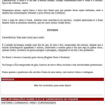
Características: A noite e o dia tem a mesma duração. Estação intermediária entre o verão e o inverno.
Época das colheitas, fartura.
Temperatura amena, ventos fracos e brisa leve fazem com que grandes festas sejam realizadas, onde o
espírito das comemorações irmanam o povo (Festas das Colheitas).
Com o jogo do sabor e visual, infinitas cores mesclam-se no universo, corações apaixonam-se e ficam
latentes como as primeiras sementes, que em outro outono virarão frutos.
INVERNO
Características: Dias mais curtos que a noite.
É a estação da letargia, estação mais fria do ano, Ar seco e frio, tempestades são comuns, fazendo que o
mundo aconchegue-se agasalhado e recluso, observando a comum garoa e fria que rega os galhos secos,
animais lerdos, recobertos de grossa pelagem e plumagem, refugiando-se do frio e dos predadores.
No Brasil o inverno é marcado pelas chuvas (Regiões Norte e Nordeste).
Na Europa e Ásia tempestades de gelo, bonecos de neve e férias escolares e das universidades predominam.
Pratos quentes e gordurosos são servidos à beira de uma lareira, com muitos vinhos e conhaques.
FANTASIAS
Não há conteúdo para este tópico
MAIS INFORMAÇÕES SOBRE G.R.C.B. CAPRICHOSOS DO PIQUERI
HISTÓRIA
|
CARNAVAIS
|
HINO
|
CURIOSIDADES