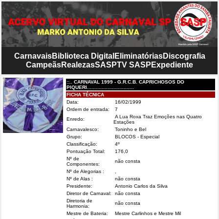
Carnavais
Biblioteca Digital
Eliminatórias
Discografia
Campeãs
Realezas
SASP
TV SASP
Expediente
::.. CARNAVAL 1999 - G.R.C.B. CAPRICHOSOS DO
PIQUERI................................
FICHA TÉCNICA
Data:
16/02/1999
Ordem de entrada:
7
A Lua Roxa Traz Emoções nas Quatro
Enredo:
Estações
Carnavalesco:
Toninho e Bel
Grupo:
BLOCOS - Especial
Classificação:
4º
Pontuação Total:
176,0
Nº de
não consta
Componentes:
Nº de Alegorias :
,
Nº de Alas :
não consta
Presidente:
Antonio Carlos da Silva
Diretor de Carnaval:
não consta
Diretoria de
não consta
Harmonia:
Mestre de Bateria:
Mestre Carlinhos e Mestre Mil