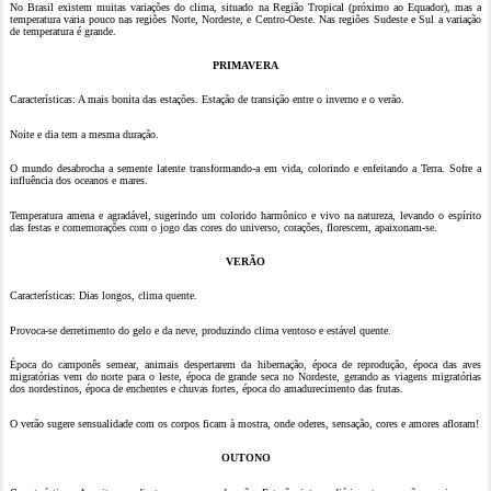
No Brasil existem muitas variações do clima, situado na Região Tropical (próximo ao Equador), mas a
temperatura varia pouco nas regiões Norte, Nordeste, e Centro-Oeste. Nas regiões Sudeste e Sul a variação
de temperatura é grande.
PRIMAVERA
Características: A mais bonita das estações. Estação de transição entre o inverno e o verão.
Noite e dia tem a mesma duração.
O mundo desabrocha a semente latente transformando-a em vida, colorindo e enfeitando a Terra. Sofre a
influência dos oceanos e mares.
Temperatura amena e agradável, sugerindo um colorido harmônico e vivo na natureza, levando o espírito
das festas e comemorações com o jogo das cores do universo, corações, florescem, apaixonam-se.
VERÃO
Características: Dias longos, clima quente.
Provoca-se derretimento do gelo e da neve, produzindo clima ventoso e estável quente.
Época do camponês semear, animais despertarem da hibernação, época de reprodução, época das aves
migratórias vem do norte para o leste, época de grande seca no Nordeste, gerando as viagens migratórias
dos nordestinos, época de enchentes e chuvas fortes, época do amadurecimento das frutas.
O verão sugere sensualidade com os corpos ficam à mostra, onde oderes, sensação, cores e amores afloram!
OUTONO