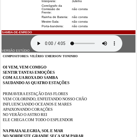
Intérprete:
Julinho
Coreógrafo da
Comissão de
não consta
Frente:
Rainha de Bateria:
não consta
Mestre-Sala:
não consta
Porta-bandeira:
não consta
SAMBA-DE-ENREDO
VERSÃO ESTÚDIO
COMPOSITORES: VILÉRIO/ EMERSON/ TONINHO
OI VEM, VEM COMIGO
SENTIR TANTAS EMOÇÕES
COM A LUA ROXA DO SAMBA
SAUDANDO AS QUATRO ESTAÇÕES
PRIMAVERA ESTAÇÃO DAS FLORES
VEM COLORINDO, ENFEITANDO NOSSO CHÃO
INFLUENCIANDO OCEANOS E MARES
APAIXONANDO CORAÇÕES
NO VERÃO O ASTRO REI
ELE CHEGA COM TODO O ESPLENDOR
NA PRAIA ALEGRIA, SOL E MAR
NO NORDESTE GRANDE SECA SEM PARAR