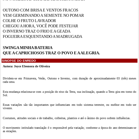
OUTONO COM BRISA E VENTOS FRACOS
VEM GERMINANDO A SEMENTE NO POMAR
COLHE O FRUTO LAVRADOR
CHEGOU A HORA, VOCÊ PODE FESTEJAR
O INVERNO TRAZ O FRIO E A GEADA
FOGUEIRA ESQUENTANDO A MADRUGADA
SWINGA MINHA BATERIA
QUE A CAPRICHOSOS TRAZ O POVO E A ALEGRIA.
SINOPSE DO ENREDO
Autora: Joyce Eleonora de Oliveira
Dividem-se em Primavera, Verão, Outono e Inverno, com duração de aproximadamente 03 (três) meses
cada uma.
Esta mudança relaciona-se com a posição do eixo da Terra, sua inclinação, quando a Terra gira em torno do
Sol.
Essas variações são tão importantes que influenciam em todo sistema terrestre, ou melhor em todo ser
vivente.
Costumes, atitudes sociais e de trabalho, colheitas, plantios e até o ânimo do povo sofrem influências.
O movimento intitulado translação é o responsável pela variação; conforme a época do ano determinam-se
as estações.