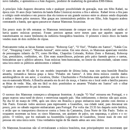
novo trabalho, e apresentou-a a João Augusto, produtor de marketing da gravadora EMI-Odeon.
A princípio João Augusto descartou toda e qualquer possibilidade de gravação, mas seu filho Rafael, na
época com 16 anos (hoje baterista da banda Baba Cósmica) escutou a fita e adorou. Rafael levou a fita para
o colégio onde estudava e em poucos dias ela tornou-se um grande sucesso entre os alunos sendo disputada
à unhas e dentes pelos mesmos. Mas graças aos intermináveis pedidos de seu filho, João Augusto acabou
contratando a banda, que agora passava-se chamar Mamonas Assassinas.
Em pouco mais de três semanas os Mamonas terminaram de compor seu disco de estréia (até então só
havia quatro músicas prontas). Foram precisos apenas nove meses para que aqueles rapazes se
transformarem no maior fenômeno da indústria fonográfica brasileira. O primeiro e único disco da banda
vendeu mais de dois milhões de cópias.
Praticamente todas as faixas fizeram sucesso: "Robocop Gay", "O Vira", "Pelados em Santos", "Sabão Cra-
Cra", "Shopping Centis", "Mundo Animal", entre outras. Em seus shows, os Mamonas apareciam vestidos
de personagens infantis da TV, como He-Man, Chapolim Colorado, Robim (Sem o Batman), Robocop
Gay, presidiários, coelhinhos, etc. Eles eram maravilhosos, pulavam pelo palco fazendo gestos e caretas,
brincadeiras que o público adorava. Suas músicas bem-humoradas, no limite da obscenidade, caíram como
uma luva entre os públicos adolescentes e infantil.
O carro do ano de 95 não foi um modelo importado de última linha, mas sim uma humilde Brasília
amarela, tornando-a famosa graça a faixa "Pelados em Santos". A letra desta música contém dados
autobiográficos de seu autor, o vocalista, Dinho: Chuchuzinho e Pitchulinha eram apelidos que ele dava a
sua ex-namorada Mirela. A Brasília amarela era da avó da moça, e Santos era o local onde a família passava
as férias de verão. Mas, não era fácil os dois pombinhos se amarem "Pelados em Santos" sob o olhar
vigilante e onipresente do pai da menina.
O sucesso dos Mamonas começava a ultrapassar fronteiras. A canção "O Vira" estourou em Portugal, e o
grupo marcou uma turnê de shows e entrevistas naquele país. Mas infelizmente, o destino não quis assim.
No dia 02 de março de 1996, após um show em Brasília o grupo embarcou num jatinho com destino a
São Paulo. Estavam todos ansiosos para regressarem a Guarulhos, sua cidade natal, para descansar um
pouco, pois no sábado seguinte embarcariam para Portugal. Por volta das 23:35 hrs daquela noite fatídica,
o avião que os transportava chocou-se contra a Serra da Cantareira, Zona Norte de São Paulo. Todos os
ocupantes morreram na hora: os cinco Mamonas, um ajudante de palco, um segurança, o piloto e o co-
piloto. O velório, que foi realizado na Assembléia Legislativa de Guarulhos, trouxe mais de cem mil
pessoas em uma única noite. Uma verdadeira legião de fãs dando adeus aos seus ídolos.
Os Mamonas Assassinas não só revitalizaram a música brasileira, mas principalmente nos mostraram que