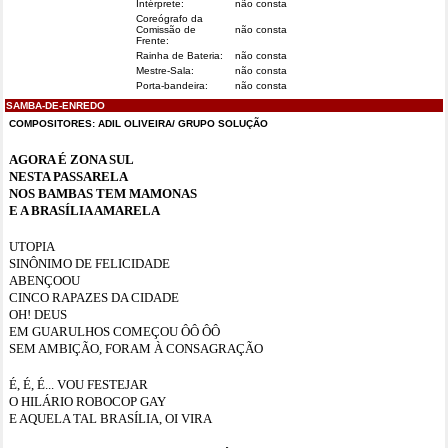
Intérprete:
não consta
Coreógrafo da
Comissão de
não consta
Frente:
Rainha de Bateria:
não consta
Mestre-Sala:
não consta
Porta-bandeira:
não consta
SAMBA-DE-ENREDO
COMPOSITORES:
ADIL OLIVEIRA/ GRUPO SOLUÇÃO
AGORA É ZONA SUL
NESTA PASSARELA
NOS BAMBAS TEM MAMONAS
E A BRASÍLIA AMARELA
UTOPIA
SINÔNIMO DE FELICIDADE
ABENÇOOU
CINCO RAPAZES DA CIDADE
OH! DEUS
EM GUARULHOS COMEÇOU ÔÔ ÔÔ
SEM AMBIÇÃO, FORAM À CONSAGRAÇÃO
É, É, É... VOU FESTEJAR
O HILÁRIO ROBOCOP GAY
E AQUELA TAL BRASÍLIA, OI VIRA