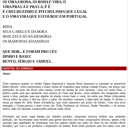
OI VIRA A RODA, OI RODA E VIRA, Ó
VIRA PRA LÁ E PRA CÁ, Ê Ê
É CHUCHUZINHO E PITCHULINHA QUE LEGAL
E O VIRA VIRA QUE ESTOUROU EM PORTUGAL
MINA
SEUS CABELO É DA HORA
HOJE ESTÁ SÓ NA MEMÓRIA
OS MAMONAS ASSASSINAS
QUE DOR... É FORAM PRO CÉU
DINHO E RASEC
BENTO, SÉRGIO E SAMUEL.
SINOPSE DO ENREDO
Autor:
Tudo começou quando os irmãos Sérgio (baterista) e Samuel Reoli (baixista) se juntaram ao guitarrista
Bento Hinoto, todos pertencentes a classe média de Guarulhos para formar a banda Utopia, um grupo com
pretensões de tocar um Rock sério faziam covers de bandas de rock nacional. Certa vez numa festa, o
público pediu para que cantassem uma música do Guns and Roses, como nenhum dos integrantes sabia
cantar a letra, pediram para que alguém da platéia viesse fazer o vocal, foi então que Dinho (Alecsander
Alves) subiu no palco e deu um show a parte. De imediato começou a fazer parte da banda. O último a
entrar na banda foi Júlio Rasec (tecladista), cuja irmã namorava um primo de Dinho. Com esta nova
formação o Utopia passou a fazer covers dos Titãs, Paralamas do Sucesso, Barão Vermelho, e de muitos
outros, além de cantarem composições próprias todas sérias.
Entretanto nas horas vagas faziam um trabalho paralelo, compondo músicas hilárias sem nenhuma
ambição, um dia entraram num estúdio para gravar uma fita com estas composições cômicas, apenas e tão
somente para guardarem de lembrança, esta fita acabou caindo nas mãos do dono de um estúdio (Rick
Bonádio, que viria a ser produtor e empresário da banda). Rick então produziu uma fita demo com este