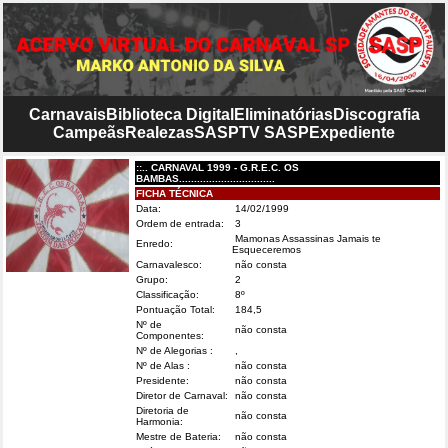
Carnavais
Biblioteca Digital
Eliminatórias
Discografia
Campeãs
Realezas
SASP
TV SASP
Expediente
::.. CARNAVAL 1999 - G.R.E.C. OS
BAMBAS................................
FICHA TÉCNICA
Data:
14/02/1999
Ordem de entrada:
3
Mamonas Assassinas Jamais te
Enredo:
Esqueceremos
Carnavalesco:
não consta
Grupo:
2
Classificação:
8º
Pontuação Total:
184,5
Nº de
não consta
Componentes:
Nº de Alegorias :
,
Nº de Alas :
não consta
Presidente:
não consta
Diretor de Carnaval:
não consta
Diretoria de
não consta
Harmonia:
Mestre de Bateria:
não consta