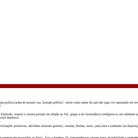
para política acaba de assumir sua "posição política", assim como quem diz que não joga vive apostando em nov
?
xplosão, ocupou a terceira posição em relação ao Sol, graças a tal circunstância configurou-se um ambiente p
sino fantástico.
vilizações primitivas, adivinhos atiravam gravetos, conchas, flechas, ossos, para cima e conforme sua disposiçã
 jogatina em escavações no Egito, Ásia e América. Os mesopotâmicos criaram jogos de habilidade e inteligênci