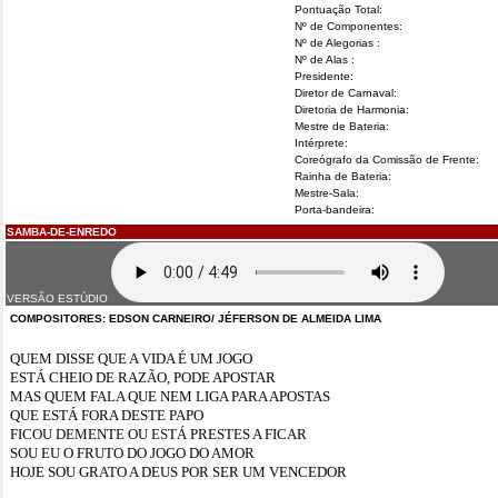
Pontuação Total:
Nº de Componentes:
Nº de Alegorias :
Nº de Alas :
Presidente:
Diretor de Carnaval:
Diretoria de Harmonia:
Mestre de Bateria:
Intérprete:
Coreógrafo da Comissão de Frente:
Rainha de Bateria:
Mestre-Sala:
Porta-bandeira:
SAMBA-DE-ENREDO
VERSÃO ESTÚDIO
COMPOSITORES: EDSON CARNEIRO/ JÉFERSON DE ALMEIDA LIMA
QUEM DISSE QUE A VIDA É UM JOGO
ESTÁ CHEIO DE RAZÃO, PODE APOSTAR
MAS QUEM FALA QUE NEM LIGA PARA APOSTAS
QUE ESTÁ FORA DESTE PAPO
FICOU DEMENTE OU ESTÁ PRESTES A FICAR
SOU EU O FRUTO DO JOGO DO AMOR
HOJE SOU GRATO A DEUS POR SER UM VENCEDOR