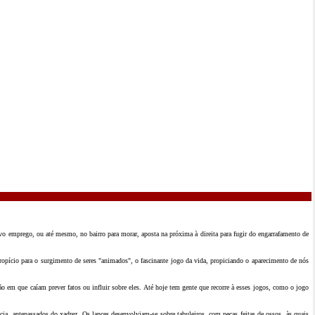
o emprego, ou até mesmo, no bairro para morar, aposta na próxima à direita para fugir do engarrafamento de
ropício para o surgimento de seres "animados", o fascinante jogo da vida, propiciando o aparecimento de nós
o em que caíam prever fatos ou influir sobre eles. Até hoje tem gente que recorre à esses jogos, como o jogo
a, antepassados do xadrez. Os lances desenvolviam-se sobre tabuleiros, com peças feitas de ossos, às quais