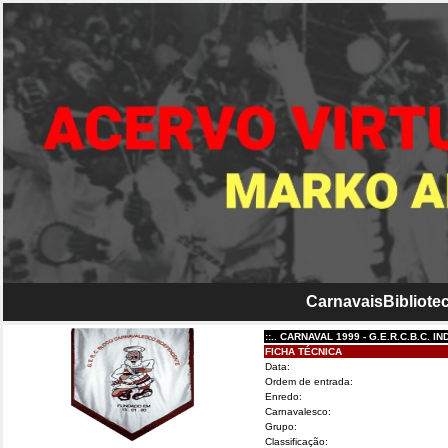
Carnavais
Bibliotec
::.. CARNAVAL 1999 - G.E.R.C.B.C. INDEPEN
FICHA TÉCNICA
Data:
Ordem de entrada:
Enredo:
Carnavalesco:
Grupo:
Classificação: