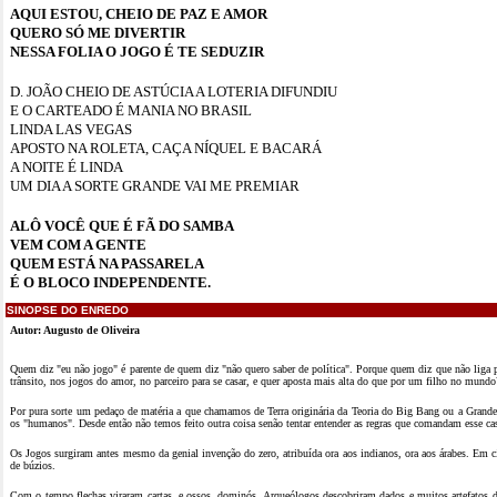
AQUI ESTOU, CHEIO DE PAZ E AMOR
QUERO SÓ ME DIVERTIR
NESSA FOLIA O JOGO É TE SEDUZIR
D. JOÃO CHEIO DE ASTÚCIA A LOTERIA DIFUNDIU
E O CARTEADO É MANIA NO BRASIL
LINDA LAS VEGAS
APOSTO NA ROLETA, CAÇA NÍQUEL E BACARÁ
A NOITE É LINDA
UM DIA A SORTE GRANDE VAI ME PREMIAR
ALÔ VOCÊ QUE É FÃ DO SAMBA
VEM COM A GENTE
QUEM ESTÁ NA PASSARELA
É O BLOCO INDEPENDENTE.
SINOPSE DO ENREDO
Autor: Augusto de Oliveira
Quem diz "eu não jogo" é parente de quem diz "não quero saber de política". Porque quem diz que não liga 
trânsito, nos jogos do amor, no parceiro para se casar, e quer aposta mais alta do que por um filho no mundo
Por pura sorte um pedaço de matéria a que chamamos de Terra originária da Teoria do Big Bang ou a Grande E
os "humanos". Desde então não temos feito outra coisa senão tentar entender as regras que comandam esse cas
Os Jogos surgiram antes mesmo da genial invenção do zero, atribuída ora aos indianos, ora aos árabes. Em ci
de búzios.
Com o tempo flechas viraram cartas, e ossos, dominós. Arqueólogos descobriram dados e muitos artefatos de