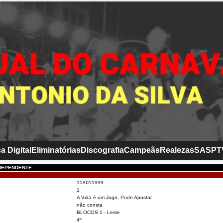
a Digital
Eliminatórias
Discografia
Campeãs
Realezas
SASP
T
DENTE................................
15/02/1999
1
A Vida é um Jogo, Pode Apostar
não consta
BLOCOS 1 - Leste
4º