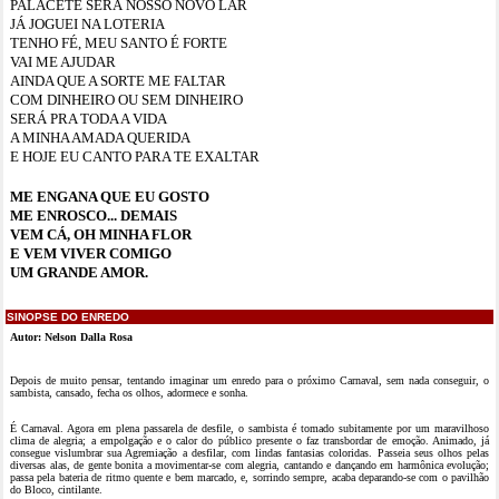
PALACETE SERÁ NOSSO NOVO LAR
JÁ JOGUEI NA LOTERIA
TENHO FÉ, MEU SANTO É FORTE
VAI ME AJUDAR
AINDA QUE A SORTE ME FALTAR
COM DINHEIRO OU SEM DINHEIRO
SERÁ PRA TODA A VIDA
A MINHA AMADA QUERIDA
E HOJE EU CANTO PARA TE EXALTAR
ME ENGANA QUE EU GOSTO
ME ENROSCO... DEMAIS
VEM CÁ, OH MINHA FLOR
E VEM VIVER COMIGO
UM GRANDE AMOR.
SINOPSE DO ENREDO
Autor: Nelson Dalla Rosa
Depois de muito pensar, tentando imaginar um enredo para o próximo Carnaval, sem nada conseguir, o
sambista, cansado, fecha os olhos, adormece e sonha.
É Carnaval. Agora em plena passarela de desfile, o sambista é tomado subitamente por um maravilhoso
clima de alegria; a empolgação e o calor do público presente o faz transbordar de emoção. Animado, já
consegue vislumbrar sua Agremiação a desfilar, com lindas fantasias coloridas. Passeia seus olhos pelas
diversas alas, de gente bonita a movimentar-se com alegria, cantando e dançando em harmônica evolução;
passa pela bateria de ritmo quente e bem marcado, e, sorrindo sempre, acaba deparando-se com o pavilhão
do Bloco, cintilante.