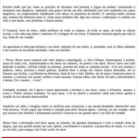
Percebe então que em todas as posições de destaque está presente a figura da mulher: conduzindo o
estandarte com elegância, sambando com graça e leveza nas alas, desfilando com todo esplendor nos carros
alegóricos, ou simplesmente trabalhando com afinco na harmonia do desfile. O sambista então constata
que, embora tão diferentes entre si, todas essas mulheres têm algo em comum: a dedicação e o carinho em
tudo o que fazem, sem perderem a doçura jamais.
O Carnaval, festa de todos, reúne mulheres de todas as origens, de todas as raças, de todas as classes
sociais, e em cada uma delas o sambista vê a imagem de sua musa. Finalmente encontra aquela que será só
sua, dona do seu coração.
Ao aproximar-se dela para declarar o seu amor, desperta do seu sonho, e, extasiado, com os olhos radiantes
e um sorriso de incontida satisfação, toma sua decisão:
- "Nosso Bloco neste carnaval será todo alegria e empolgação, e, feito Olimpo, homenageará a mulher,
musa de todos nós, transformando-a em deusa do carnaval, da poesia e do amor. Nosso canto será todo
dedicado à mulher, sublime criação da natureza, presente em todas as camadas sociais - ei-la nos castelos e
palácios, dama, princesa a reinar garbosa; lutadora doce e meiga das classes menos abastadas, até os
barracos nas favelas, a acolherem-na feminina, cheia de luz e vida. Mulher, elo de amor e harmonia entre os
homens, a construir um mundo melhor e mais humano. Sempre sábia, sem deixar de lado a sensualidade e
a beleza. Eis o enredo... é isto".
Sonhando acordado, ele é agora o poeta apaixonado a declarar o seu amor, como o Arlequim, amante, e
como o Pierrô, menino sonhador. Só quer amar, e vê no desfile o momento ideal para tentar ganhar o
coração de sua adorada deusa-mulher.
Sambista vai além, e imagina todos os artifícios para conquistar a sua amada desejando oferecer-lhe uma
vida luxuosa, vê nos jogos das loterias a solução para obter fortuna rápida - embora, no seu coração, saiba
que mesmo sem dinheiro é plenamente possível vivenciar-se um grande amor e ser feliz de verdade.
Muito bem, a declaração está feita: agora, na avenida, ele aguarda, esperançoso e com o coração cheio de
alegria, que sua querida atenda aos seus apelos, convidando-a a esquecer a quarta-feira de cinzas e a viver,
ao seu lado, para sempre, este lindo sonho de amor.