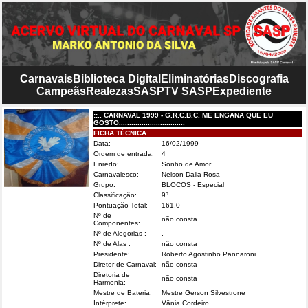
Carnavais
Biblioteca Digital
Eliminatórias
Discografia
Campeãs
Realezas
SASP
TV SASP
Expediente
::.. CARNAVAL 1999 - G.R.C.B.C. ME ENGANA QUE EU
GOSTO................................
FICHA TÉCNICA
Data:
16/02/1999
Ordem de entrada:
4
Enredo:
Sonho de Amor
Carnavalesco:
Nelson Dalla Rosa
Grupo:
BLOCOS - Especial
Classificação:
9º
Pontuação Total:
161,0
Nº de
não consta
Componentes:
Nº de Alegorias :
,
Nº de Alas :
não consta
Presidente:
Roberto Agostinho Pannaroni
Diretor de Carnaval:
não consta
Diretoria de
não consta
Harmonia:
Mestre de Bateria:
Mestre Gerson Silvestrone
Intérprete:
Vânia Cordeiro