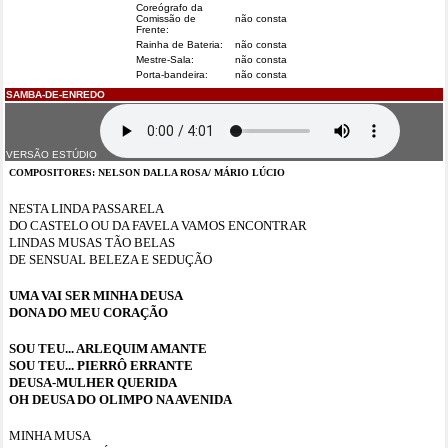
Coreógrafo da
Comissão de
não consta
Frente:
Rainha de Bateria:
não consta
Mestre-Sala:
não consta
Porta-bandeira:
não consta
SAMBA-DE-ENREDO
VERSÃO ESTÚDIO
COMPOSITORES: NELSON DALLA ROSA/ MÁRIO LÚCIO
NESTA LINDA PASSARELA
DO CASTELO OU DA FAVELA VAMOS ENCONTRAR
LINDAS MUSAS TÃO BELAS
DE SENSUAL BELEZA E SEDUÇÃO
UMA VAI SER MINHA DEUSA
DONA DO MEU CORAÇÃO
SOU TEU... ARLEQUIM AMANTE
SOU TEU... PIERRÔ ERRANTE
DEUSA-MULHER QUERIDA
OH DEUSA DO OLIMPO NA AVENIDA
MINHA MUSA