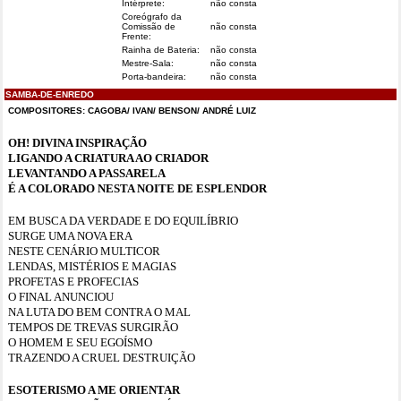
Intérprete:
não consta
Coreógrafo da
Comissão de
não consta
Frente:
Rainha de Bateria:
não consta
Mestre-Sala:
não consta
Porta-bandeira:
não consta
SAMBA-DE-ENREDO
COMPOSITORES: CAGOBA/ IVAN/ BENSON/ ANDRÉ LUIZ
OH! DIVINA INSPIRAÇÃO
LIGANDO A CRIATURA AO CRIADOR
LEVANTANDO A PASSARELA
É A COLORADO NESTA NOITE DE ESPLENDOR
EM BUSCA DA VERDADE E DO EQUILÍBRIO
SURGE UMA NOVA ERA
NESTE CENÁRIO MULTICOR
LENDAS, MISTÉRIOS E MAGIAS
PROFETAS E PROFECIAS
O FINAL ANUNCIOU
NA LUTA DO BEM CONTRA O MAL
TEMPOS DE TREVAS SURGIRÃO
O HOMEM E SEU EGOÍSMO
TRAZENDO A CRUEL DESTRUIÇÃO
ESOTERISMO A ME ORIENTAR