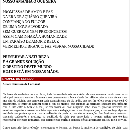
NOSSO AMANHÃ O QUE SERÁ
PROMESSAS DE AMOR E PAZ
NA ERA DE AQUÁRIO QUE VIRÁ
CONFIANÇA NO FULGOR
DE UMA NOVA ALVORADA
SEM GUERRAS NEM PRECONCEITOS
ASSIM CAMINHARÁ A HUMANIDADE
UM PARAÍSO DE AMOR E RELUZ
VERMELHO E BRANCO, FAZ VIBRAR NOSSA CIDADE
PRESERVAR A NATUREZA
É A GRANDE SOLUÇÃO
O DESTINO DESTE MUNDO
HOJE ESTÁ EM NOSSAS MÃOS.
SINOPSE DO ENREDO
Autor: Comissão de Carnaval
Na busca da verdade e do equilíbrio, toda humanidade está a caminho de uma nova era, tendo como eixo
principal de nosso enredo o homem e seu pensamento sobre a virada do milênio, não se trata de ateísmo,
mas sim de dúvidas que permeiam cada acontecimento do dia a dia, que nos faz refletir sobre o que será. O
pensamento, o temor do homem sobre o fim do mundo, que segundo as escrituras sagradas está próximo
com a luta entre o bem e o mal, se vai acabar ou não! ninguém sabe, mas os profetas lavraram nas
escrituras sagradas e criaram um fato seguindo a indagação ao temor do apocalipse, vivemos hoje algumas
realidade que podem apontar para a realização da profecia, que são as alterações dos fenômenos naturais,
causando catástrofes e mudança na qualidade de vida, por outro lado o homem reflete que ele fora
responsável por essas mudanças, que durante esse milênio cometeu sérias atrocidades em seu meio de vida.
Como resultado desta reflexão, encontramos o homem em busca da melhoria de condições de vida, para