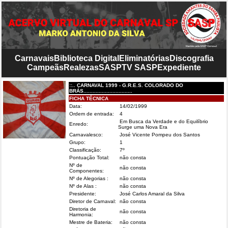
Carnavais
Biblioteca Digital
Eliminatórias
Discografia
Campeãs
Realezas
SASP
TV SASP
Expediente
::.. CARNAVAL 1999 - G.R.E.S. COLORADO DO
BRÁS................................
FICHA TÉCNICA
Data:
14/02/1999
Ordem de entrada:
4
Em Busca da Verdade e do Equilíbrio
Enredo:
Surge uma Nova Era
Carnavalesco:
José Vicente Pompeu dos Santos
Grupo:
1
Classificação:
7º
Pontuação Total:
não consta
Nº de
não consta
Componentes:
Nº de Alegorias :
não consta
Nº de Alas :
não consta
Presidente:
José Carlos Amaral da Silva
Diretor de Carnaval:
não consta
Diretoria de
não consta
Harmonia:
Mestre de Bateria:
não consta