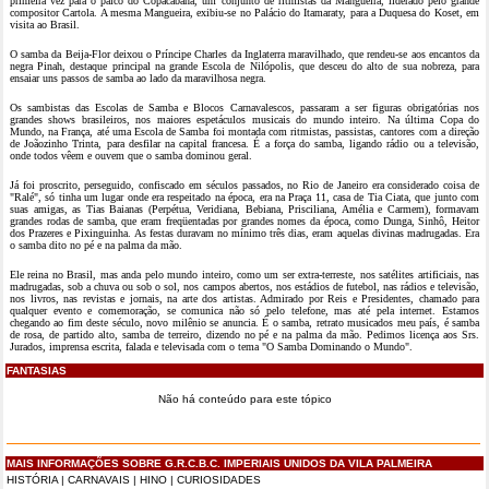
primeira vez para o palco do Copacabana, um conjunto de ritmistas da Mangueira, liderado pelo grande
compositor Cartola. A mesma Mangueira, exibiu-se no Palácio do Itamaraty, para a Duquesa do Koset, em
visita ao Brasil.
O samba da Beija-Flor deixou o Príncipe Charles da Inglaterra maravilhado, que rendeu-se aos encantos da
negra Pinah, destaque principal na grande Escola de Nilópolis, que desceu do alto de sua nobreza, para
ensaiar uns passos de samba ao lado da maravilhosa negra.
Os sambistas das Escolas de Samba e Blocos Carnavalescos, passaram a ser figuras obrigatórias nos
grandes shows brasileiros, nos maiores espetáculos musicais do mundo inteiro. Na última Copa do
Mundo, na França, até uma Escola de Samba foi montada com ritmistas, passistas, cantores com a direção
de Joãozinho Trinta, para desfilar na capital francesa. É a força do samba, ligando rádio ou a televisão,
onde todos vêem e ouvem que o samba dominou geral.
Já foi proscrito, perseguido, confiscado em séculos passados, no Rio de Janeiro era considerado coisa de
"Ralé", só tinha um lugar onde era respeitado na época, era na Praça 11, casa de Tia Ciata, que junto com
suas amigas, as Tias Baianas (Perpétua, Veridiana, Bebiana, Prisciliana, Amélia e Carmem), formavam
grandes rodas de samba, que eram freqüentadas por grandes nomes da época, como Dunga, Sinhô, Heitor
dos Prazeres e Pixinguinha. As festas duravam no mínimo três dias, eram aquelas divinas madrugadas. Era
o samba dito no pé e na palma da mão.
Ele reina no Brasil, mas anda pelo mundo inteiro, como um ser extra-terreste, nos satélites artificiais, nas
madrugadas, sob a chuva ou sob o sol, nos campos abertos, nos estádios de futebol, nas rádios e televisão,
nos livros, nas revistas e jornais, na arte dos artistas. Admirado por Reis e Presidentes, chamado para
qualquer evento e comemoração, se comunica não só pelo telefone, mas até pela internet. Estamos
chegando ao fim deste século, novo milênio se anuncia. É o samba, retrato musicados meu país, é samba
de rosa, de partido alto, samba de terreiro, dizendo no pé e na palma da mão. Pedimos licença aos Srs.
Jurados, imprensa escrita, falada e televisada com o tema "O Samba Dominando o Mundo".
FANTASIAS
Não há conteúdo para este tópico
MAIS INFORMAÇÕES SOBRE G.R.C.B.C. IMPERIAIS UNIDOS DA VILA PALMEIRA
HISTÓRIA
|
CARNAVAIS
|
HINO
|
CURIOSIDADES