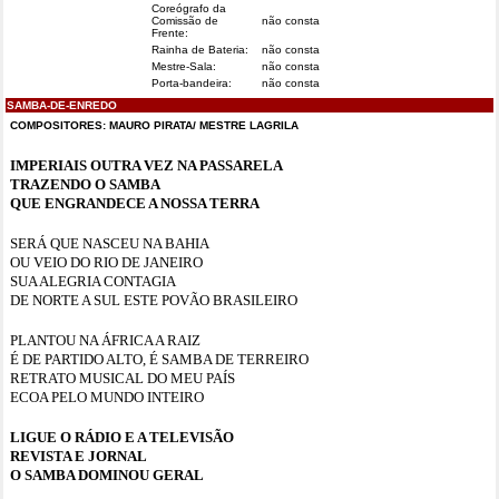
Coreógrafo da
Comissão de
não consta
Frente:
Rainha de Bateria:
não consta
Mestre-Sala:
não consta
Porta-bandeira:
não consta
SAMBA-DE-ENREDO
COMPOSITORES: MAURO PIRATA/ MESTRE LAGRILA
IMPERIAIS OUTRA VEZ NA PASSARELA
TRAZENDO O SAMBA
QUE ENGRANDECE A NOSSA TERRA
SERÁ QUE NASCEU NA BAHIA
OU VEIO DO RIO DE JANEIRO
SUA ALEGRIA CONTAGIA
DE NORTE A SUL ESTE POVÃO BRASILEIRO
PLANTOU NA ÁFRICA A RAIZ
É DE PARTIDO ALTO, É SAMBA DE TERREIRO
RETRATO MUSICAL DO MEU PAÍS
ECOA PELO MUNDO INTEIRO
LIGUE O RÁDIO E A TELEVISÃO
REVISTA E JORNAL
O SAMBA DOMINOU GERAL