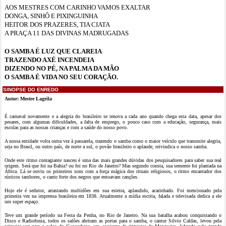
AOS MESTRES COM CARINHO VAMOS EXALTAR
DONGA, SINHÔ E PIXINGUINHA
HEITOR DOS PRAZERES, TIA CIATA
A PRAÇA 11 DAS DIVINAS MADRUGADAS
O SAMBA É LUZ QUE CLAREIA
TRAZENDO AXÉ INCENDEIA
DIZENDO NO PÉ, NA PALMA DA MÃO
O SAMBA É VIDA NO SEU CORAÇÃO.
SINOPSE DO ENREDO
Autor: Mestre Lagrila
É carnaval novamente e a alegria do brasileiro se renova a cada ano quando chega esta data, apesar dos
pesares, com algumas dificuldades, a falta de emprego, o pouco caso com a educação, segurança, mais
escolas para as nossas crianças e com a saúde do nosso povo.
A nossa entidade volta outra vez à passarela, trazendo o samba como o maior veículo que transmite alegria,
seja no Brasil, ou outro país, de norte a sul, o povão brasileiro o aplaude, reivindica o nosso samba.
Onde este ritmo contagiante nasceu é uma das mais grandes dúvidas dos pesquisadores para saber sua real
origem. Será que foi na Bahia? ou foi no Rio de Janeiro? Mas segundo consta, sua semente foi plantada na
África. Lá se ouviu os primeiros sons com a força mágica dos rituais religiosos, o ritmo encantador dos
rústicos tambores, o canto forte dos negros que entoavam canções.
Hoje ele é sedutor, arrastando multidões em sua esteira, aplaudido, acarinhado. Foi mencionado pela
primeira vez na imprensa brasileira em 1838. Atualmente a mídia escrita, falada e televisada dedica a ele
um super espaço.
Teve um grande período na Festa da Penha, no Rio de Janeiro. Na sua batalha acabou conquistando o
Disco e Radiofonia, todos os salões abriram as portas para o samba, o cantor Silvio Caldas, levou pela