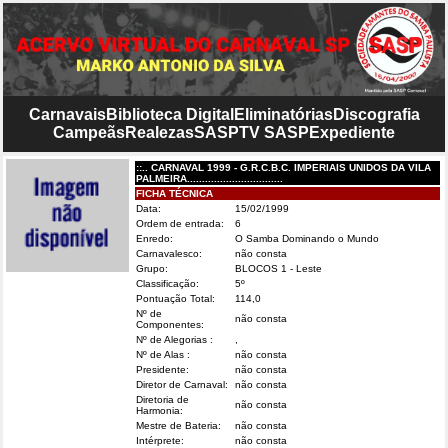
Carnavais
Biblioteca Digital
Eliminatórias
Discografia
Campeãs
Realezas
SASP
TV SASP
Expediente
::.. CARNAVAL 1999 - G.R.C.B.C. IMPERIAIS UNIDOS DA VILA
PALMEIRA................................
FICHA TÉCNICA
Data:
15/02/1999
Ordem de entrada:
6
Enredo:
O Samba Dominando o Mundo
Carnavalesco:
não consta
Grupo:
BLOCOS 1 - Leste
Classificação:
5º
Pontuação Total:
114,0
Nº de
não consta
Componentes:
Nº de Alegorias :
,
Nº de Alas :
não consta
Presidente:
não consta
Diretor de Carnaval:
não consta
Diretoria de
não consta
Harmonia:
Mestre de Bateria:
não consta
Intérprete:
não consta