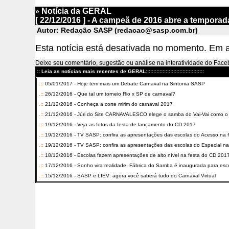
»
Notícia da GERAL
[
22/12/2016 ]
- A campeã de 2016 abre a temporad
Autor: Redação SASP (redacao@sasp.com.br)
Esta notícia está desativada no momento. Em 
Deixe seu comentário, sugestão ou análise na interatividade do Fa
:: Leia as notícias mais recentes de GERAL::::::::::::::::::::::::::::::::::::::
.::
05/01/2017 - Hoje tem mais um Debate Carnaval na Sintonia SASP
.::
26/12/2016 - Que tal um torneio Rio x SP de carnaval?
.::
21/12/2016 - Conheça a corte mirim do carnaval 2017
.::
21/12/2016 - Júri do Site CARNAVALESCO elege o samba do Vai-Vai como o 
.::
19/12/2016 - Veja as fotos da festa de lançamento do CD 2017
.::
19/12/2016 - TV SASP: confira as apresentações das escolas do Acesso na 
.::
19/12/2016 - TV SASP: confira as apresentações das escolas do Especial na
.::
18/12/2016 - Escolas fazem apresentações de alto nível na festa do CD 201
.::
17/12/2016 - Sonho vira realidade. Fábrica do Samba é inaugurada para es
.::
15/12/2016 - SASP e LIEV: agora você saberá tudo do Carnaval Virtual