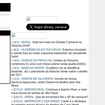
»
[5/1] - GERAL:
Hoje tem mais um Debate Carnaval na
Sintonia SASP
»
[4/1] - ACADÊMICOS DO TUCURUVI:
‘Estamos inovando
e saindo fora do nosso esquema tradicional’ diz presidente
Jamil
»
[3/1] - UNIDOS DO PERUCHE:
Unidos do Peruche
comemora 61 anos com missa solene nesta quarta (04/01)
»
[3/1] - MANCHA VERDE:
‘O público vai se identificar
bastante’, diz o presidente da Mancha Verde sobre o desfile
de 2017
»
[1/1] - UNIDOS DE VILA MARIA:
Devoto de Nossa
Senhora Aparecida, cantor Daniel irá desfilar pela Vila
Maria
»
[27/12] - IMPÉRIO REAL:
Conheça a Império Real, a mais
nova escola de samba de São Paulo
»
[26/12] - GERAL:
Que tal um torneio Rio x SP de carnaval?
»
[23/12] - IMPÉRIO DE CASA VERDE:
Canto é o destaque
do primeiro ensaio técnico da Império de Casa Verde