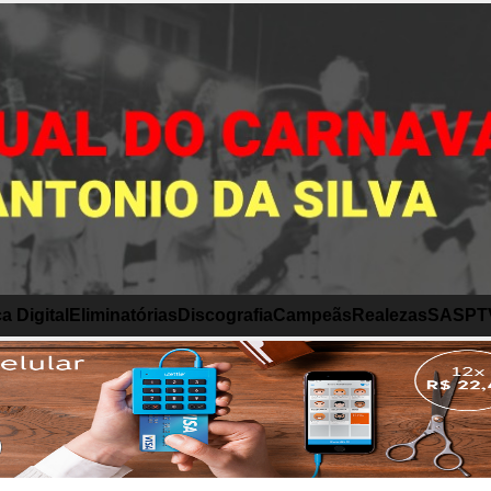
a Digital
Eliminatórias
Discografia
Campeãs
Realezas
SASP
T