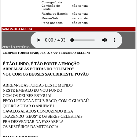
Coreógrafo da
Comissão de
não consta
Frente:
Rainha de Bateria:
não consta
Mestre-Sala:
não consta
Porta-bandeira:
não consta
SAMBA-DE-ENREDO
VERSÃO ESTÚDIO
COMPOSITORES: MARQUES/ J. SAN/ FERNANDO BELLINI
É TÃO LINDO, É TÃO FORTE A EMOÇÃO
ABREM-SE AS PORTAS DO "OLIMPO"
VOU COM OS DEUSES SACUDIR ESTE POVÃO
ABREM-SE AS PORTAS DESTE MUNDO
NESTE EMBALO EU VOU FUNDO
COM OS DEUSES ESTOU AÍ
PEÇO LICENÇA A DEUS BACO, COM O GUARAÚ
QUERO AGITAR O ANHEMBI
CAVALOS ALADOS CONDUZINDO BIGA
TRAZENDO "ZEUS" E OS SERES CELESTIAIS
PRA DESVENDAR NA PASSARELA
OS MISTÉIROS DA MITOLOGIA