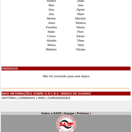
Artemis
Diana
Hera
Juno
Zeus
Júpiter
Ares
Marte
Hermes
Mercúrio
Atena
Minerva
Poseidon
Netuno
Hades
Pluto
Cronos
Satuno
Afrodite
Vênus
Mestia
Vesta
Hefraisto
Vulcano
FANTASIAS
Não há conteúdo para este tópico
MAIS INFORMAÇÕES SOBRE G.R.C.B.S. UNIDOS DO GUARAÚ
HISTÓRIA
|
CARNAVAIS
|
HINO
|
CURIOSIDADES
Sobre a SASP
|
Equipe
|
Prêmios
|