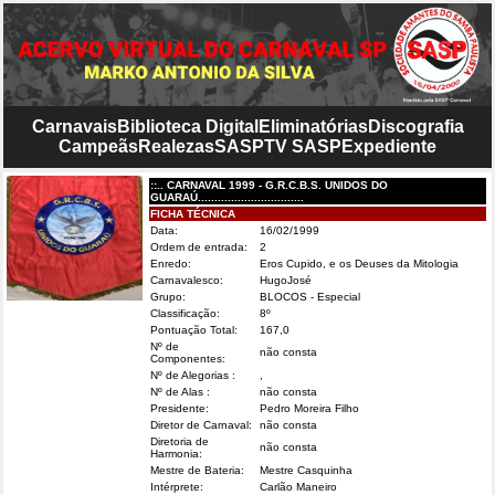
Carnavais
Biblioteca Digital
Eliminatórias
Discografia
Campeãs
Realezas
SASP
TV SASP
Expediente
::.. CARNAVAL 1999 - G.R.C.B.S. UNIDOS DO
GUARAÚ................................
FICHA TÉCNICA
Data:
16/02/1999
Ordem de entrada:
2
Enredo:
Eros Cupido, e os Deuses da Mitologia
Carnavalesco:
HugoJosé
Grupo:
BLOCOS - Especial
Classificação:
8º
Pontuação Total:
167,0
Nº de
não consta
Componentes:
Nº de Alegorias :
,
Nº de Alas :
não consta
Presidente:
Pedro Moreira Filho
Diretor de Carnaval:
não consta
Diretoria de
não consta
Harmonia:
Mestre de Bateria:
Mestre Casquinha
Intérprete:
Carlão Maneiro