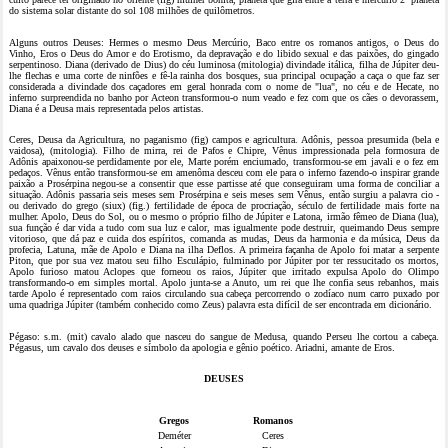
do sistema solar distante do sol 108 milhões de quilômetros.
Alguns outros Deuses: Hermes o mesmo Deus Mercúrio, Baco entre os romanos antigos, o Deus do
Vinho, Eros o Deus do Amor e do Erotismo, da depravação e do libido sexual e das paixões, do gingado
serpentinoso. Diana (derivado de Dius) do céu luminosa (mitologia) divindade itálica, filha de Júpiter deu-
lhe flechas e uma corte de ninfões e fê-la rainha dos bosques, sua principal ocupação a caça o que faz ser
considerada a divindade dos caçadores em geral honrada com o nome de "lua", no céu e de Hecate, no
inferno surpreendida no banho por Acteon transformou-o num veado e fez com que os cães o devorassem,
Diana é a Deusa mais representada pelos artistas.
Ceres, Deusa da Agricultura, no paganismo (fig) campos e agricultura. Adônis, pessoa presumida (bela e
vaidosa), (mitologia). Filho de mirra, rei de Pafos e Chipre, Vênus impressionada pela formosura de
Adônis apaixonou-se perdidamente por ele, Marte porém enciumado, transformou-se em javali e o fez em
pedaços. Vênus então transformou-se em amenôma desceu com ele para o inferno fazendo-o inspirar grande
paixão a Prosérpina negou-se a consentir que esse partisse até que conseguiram uma forma de conciliar a
situação. Adônis passaria seis meses sem Prosérpina e seis meses sem Vênus, então surgiu a palavra cio -
ou derivado do grego (siux) (fig.) fertilidade de época de procriação, século de fertilidade mais forte na
mulher. Apolo, Deus do Sol, ou o mesmo o próprio filho de Júpiter e Latona, irmão fêmeo de Diana (lua),
sua função é dar vida a tudo com sua luz e calor, mas igualmente pode destruir, queimando Deus sempre
vitorioso, que dá paz e cuida dos espíritos, comanda as mudas, Deus da harmonia e da música, Deus da
profecia, Latuna, mãe de Apolo e Diana na ilha Deflos. A primeira façanha de Apolo foi matar a serpente
Piton, que por sua vez matou seu filho Esculápio, fulminado por Júpiter por ter ressucitado os mortos,
Apolo furioso matou Aclopes que forneou os raios, Júpiter que irritado expulsa Apolo do Olimpo
transformando-o em simples mortal. Apolo junta-se a Anuto, um rei que lhe confia seus rebanhos, mais
tarde Apolo é representado com raios circulando sua cabeça percorrendo o zodíaco num carro puxado por
uma quadriga Júpiter (também conhecido como Zeus) palavra esta difícil de ser encontrada em dicionário.
Pégaso: s.m. (mit) cavalo alado que nasceu do sangue de Medusa, quando Perseu lhe cortou a cabeça.
Pégasus, um cavalo dos deuses e símbolo da apologia e gênio poético. Ariadni, amante de Eros.
DEUSES
Gregos
Romanos
Deméter
Ceres