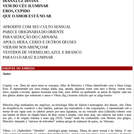
DIANA LUZ DIVINA
VEM DO CÉU ILUMINAR
EROS, CUPIDO
QUE O AMOR ESTÁ NO AR
AFRODITE COM SEU CULTO SENSUAL
PARECE ORIGINÁRIA DO ORIENTE
PARA SEDUÇÃO DO CARNAVAL
APOLO, HERA, CERES E OUTROS DEUSES
VIERAM NOS ABENÇOAR
VESTIDOS DE VERMELHO, AZUL E BRANCO
PARA O GUARAÚ ILUMINAR.
SINOPSE DO ENREDO
Autor:
Cupido: s.m. Deus do amor entre os romanos, filho de Mercúrio e Vênus identificado com o Deus Grego
Eros. É representado por uma criança alada, nua, amada, algumas vezes com arco e flecha, outras com
elmo, espada e escudo, aparece montada num leão, num delfim ou quebrando as armas de Júpiter cada um
dos gênios alados que rodeavam o amor e Vênus (fig.) homem ridículo que se julga bonito.
Mercúrio (fig) medianeiro em negócios, na mitologia filho de Júpiter e mensageiro dos deuses, obs: Deus
da eloqüência do comércio e dos ladrões, patrono dos mercadores e das corporações, é representado sob a
forma de um rapaz com os cabelos presos por uma ligiadura, nu ou vestindo uma (clâmide) coberto com
um barrete de feltro ou chapéu baixo de abas curtas e ornada, com duas asas, um caduceu nas mãos e asas
nos pés, e de origem italiana e mais (pg 1919) "citam" tarde foi confundido com Hermes dos gregos,
Mercúrio chamado o "antinoo de belvedere" estátua antiga de mármore de paros, no Vaticano.
Vênus: s.f. (Aphrodite) "Afrodite" - mitologia grego romana, Deusa do amor sexual e da beleza. O seu
culto parece ter originado no oriente (fig) mulher bonita, planeta que gira entre a terra e mercúrio 2º planeta