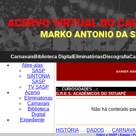
Carnavais
Biblioteca Digital
Eliminatórias
Discografia
Ca
Abre-alas
SASP
BANNER 468X
SINTONIA
SASP
TV SASP
::.. CURIOSIDADES ..::
Acervo
G.R.E.S. ACADÊMICOS DO TATUAPÉ
Eliminatorias
Carnavais
Biblioteca
Não há conteúdo par
Digital
Expediente
HISTÓRIA
DADOS
CARNAVA
::..::
::..::
Sobre a SASP
|
Equipe
|
P