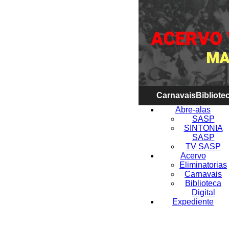
Carnavais
Bibliotec
Abre-alas
SASP
SINTONIA
SASP
TV SASP
Acervo
Eliminatorias
Carnavais
Biblioteca
Digital
Expediente