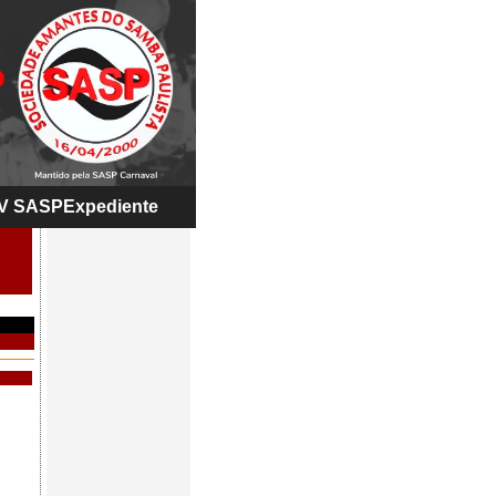
V SASP
Expediente