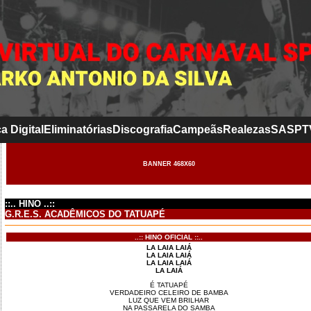
a Digital
Eliminatórias
Discografia
Campeãs
Realezas
SASP
T
BANNER 468X60
::.. HINO ..::
G.R.E.S. ACADÊMICOS DO TATUAPÉ
..:: HINO OFICIAL ::..
LA LAIA LAIÁ
LA LAIA LAIÁ
LA LAIA LAIÁ
LA LAIÁ
É TATUAPÉ
VERDADEIRO CELEIRO DE BAMBA
LUZ QUE VEM BRILHAR
NA PASSARELA DO SAMBA