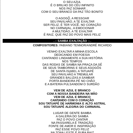
O SEU AZUL
É O BRILHO DO CÉU INFINITO
NOS FAZ SONHAR
COM O SEU BRANCO DA PAZ TÃO BONITO
O AGOGÔ, A RESSOAR
SEU PAVILHÃO, A TE EXALTAR
SER FELIZ, É TER VOCÊ, NO CORAÇÃO
NO CARNAVAL, A EMOCIONAR
A MULTIDÃO, A TE EXALTAR
É RAIZ, QUE FAZ DO POVO MAIS FELIZ
..:: SAMBA EXALTAÇÃO ::..
COMPOSITORES:
FABIANO TENNOR/ANDRÉ RICARDO
VENHO EXALTAR A MINHA ESCOLA
DEDICANDO EM POESIA
CANTANDO LINDAMENTE A SUA HISTÓRIA
NOS TEMPOS
DAS RODAS DE SAMBA NA PRAÇA DA SÉ
DE SEUS TAMBORINS E SEUS AGOGÔS
DE SANTA ISABEL A TATUAPÉ
SEU PAVILHÃO A TREMULAR
GRANDES BALIZAS A SAMBAR
PORTA BANDEIRA PÉ NO CHÃO
E A BATERIA PULSANDOM O SURDÃO
VEM DE AZUL E BRANCO
COM A NOSSA BANDEIRA NA MÃO
VEM DE AZUL E BRANCO
CANTANDO COM O CORAÇÃO
SOU TATUAPÉ DE HARMONIA E ALTO ASTRAL
SOU TATUAPÉ ALEGRIA DO CARNAVAL
LUGAR DE GENTE BAMBA
A GALERIA DO SAMBA
FAZ O POVO CANTAR
NA PASSARELA É TRADIÇÃO
FONTE DE AMOR E INSPIRAÇÃO
FAZ ESSE POVO FELIZ
NA ZONA LESTE É PURA RAIZ