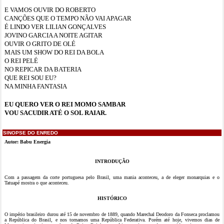
E VAMOS OUVIR DO ROBERTO
CANÇÕES QUE O TEMPO NÃO VAI APAGAR
É LINDO VER LILIAN GONÇALVES
JOVINO GARCIA A NOITE AGITAR
OUVIR O GRITO DE OLÉ
MAIS UM SHOW DO REI DA BOLA
O REI PELÉ
NO REPICAR DA BATERIA
QUE REI SOU EU?
NA MINHA FANTASIA
EU QUERO VER O REI MOMO SAMBAR
VOU SACUDIR ATÉ O SOL RAIAR.
SINOPSE DO ENREDO
Autor: Babu Energia
INTRODUÇÃO
Com a passagem da corte portuguesa pelo Brasil, uma mania aconteceu, a de eleger monarquias e o
Tatuapé mostra o que aconteceu.
HISTÓRICO
O império brasileiro durou até 15 de novembro de 1889, quando Marechal Deodoro da Fonseca proclamou
a República do Brasil, e nos tornamos uma República Federativa. Porém até hoje, vivemos dias de