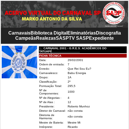
Carnavais
Biblioteca Digital
Eliminatórias
Discografia
Campeãs
Realezas
SASP
TV SASP
Expediente
::.. CARNAVAL 2001 - G.R.E.S. ACADÊMICOS DO
TATUAPÉ................................
FICHA TÉCNICA
Data:
26/02/2001
Ordem de entrada:
7
Enredo:
Que Rei Sou Eu?
Carnavalesco:
Babu Energia
Grupo:
1A
Classificação:
2º
Pontuação Total:
295,5
Nº de
1000
Componentes:
Nº de Alegorias :
4
Nº de Alas :
12
Presidente:
Roberto Munhoz
Diretor de Carnaval:
não consta
Diretoria de
não consta
Harmonia:
Mestre de Bateria:
Mestre Mi
Intérprete:
Ricardo