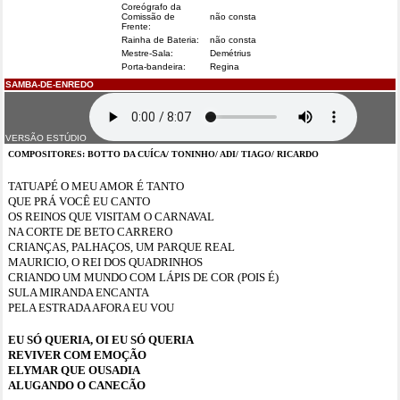
Coreógrafo da
Comissão de
não consta
Frente:
Rainha de Bateria:
não consta
Mestre-Sala:
Demétrius
Porta-bandeira:
Regina
SAMBA-DE-ENREDO
VERSÃO ESTÚDIO
COMPOSITORES: BOTTO DA CUÍCA/ TONINHO/ ADI/ TIAGO/ RICARDO
TATUAPÉ O MEU AMOR É TANTO
QUE PRÁ VOCÊ EU CANTO
OS REINOS QUE VISITAM O CARNAVAL
NA CORTE DE BETO CARRERO
CRIANÇAS, PALHAÇOS, UM PARQUE REAL
MAURICIO, O REI DOS QUADRINHOS
CRIANDO UM MUNDO COM LÁPIS DE COR (POIS É)
SULA MIRANDA ENCANTA
PELA ESTRADA AFORA EU VOU
EU SÓ QUERIA, OI EU SÓ QUERIA
REVIVER COM EMOÇÃO
ELYMAR QUE OUSADIA
ALUGANDO O CANECÃO