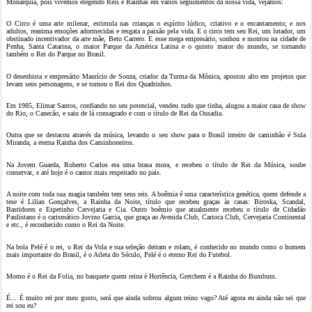
Monarquia, pois vivemos elegendo Reis e Rainhas em vários seguimentos da nossa vida, vejamos:
O Circo é uma arte milenar, estimula nas crianças o espírito lúdico, criativo e o encantamento; e nos
adultos, reanima emoções adormecidas e resgata a paixão pela vida. E o circo tem seu Rei, um lutador, um
obstinado incentivador da arte mãe, Beto Carrero. E esse mega empresário, sonhou e montou na cidade de
Penha, Santa Catarina, o maior Parque da América Latina e o quinto maior do mundo, se tornando
também o Rei do Parque no Brasil.
O desenhista e empresário Maurício de Souza, criador da Turma da Mônica, apostou alto em projetos que
levam seus personagens, e se tornou o Rei dos Quadrinhos.
Em 1985, Elimar Santos, confiando no seu potencial, vendeu tudo que tinha, alugou a maior casa de show
do Rio, o Canecão, e saiu de lá consagrado e com o título de Rei da Ousadia.
Outra que se destacou através da música, levando o seu show para o Brasil inteiro de caminhão é Sula
Miranda, a eterna Rainha dos Caminhoneiros.
Na Jovem Guarda, Roberto Carlos era uma brasa mora, e recebeu o título de Rei da Música, soube
conservar, e até hoje é o cantor mais respeitado no país.
A noite com toda sua magia também tem seus reis. A boêmia é uma característica genética, quem defende a
tese é Lilian Gonçalves, a Rainha da Noite, título que recebeu graças às casas: Biroska, Scandal,
Bastidores e Espetinho Cervejaria e Cia. Outro boêmio que atualmente recebeu o título de Cidadão
Paulistano é o carismático Jovino Garcia, que graça ao Avenida Club, Carioca Club, Cervejaria Continental
e etc., é reconhecido como o Rei da Noite.
Na bola Pelé é o rei, o Rei da Vola e sua seleção deitam e rolam, é conhecido no mundo como o homem
mais importante do Brasil, é o Atleta do Século, Pelé é o eterno Rei do Futebol.
Momo é o Rei da Folia, no basquete quem reina é Hortência, Gretchem é a Rainha do Bumbum.
É... É muito rei por meu gosto, será que ainda sobrou algum reino vago? Até agora eu ainda não sei que
rei sou eu?