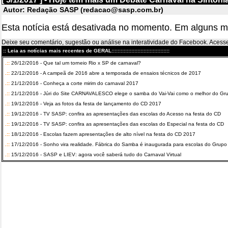
Autor: Redação SASP (redacao@sasp.com.br)
Esta notícia está desativada no momento. Em alguns m
Deixe seu comentário, sugestão ou análise na interatividade do Facebook. Ace
:: Leia as notícias mais recentes de GERAL::::::::::::::::::::::::::::::::::::::
.::
26/12/2016 - Que tal um torneio Rio x SP de carnaval?
.::
22/12/2016 - A campeã de 2016 abre a temporada de ensaios técnicos de 2017
.::
21/12/2016 - Conheça a corte mirim do carnaval 2017
.::
21/12/2016 - Júri do Site CARNAVALESCO elege o samba do Vai-Vai como o melhor do Gru
.::
19/12/2016 - Veja as fotos da festa de lançamento do CD 2017
.::
19/12/2016 - TV SASP: confira as apresentações das escolas do Acesso na festa do CD
.::
19/12/2016 - TV SASP: confira as apresentações das escolas do Especial na festa do CD
.::
18/12/2016 - Escolas fazem apresentações de alto nível na festa do CD 2017
.::
17/12/2016 - Sonho vira realidade. Fábrica do Samba é inaugurada para escolas do Grupo
.::
15/12/2016 - SASP e LIEV: agora você saberá tudo do Carnaval Virtual