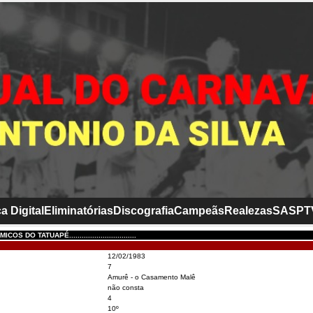
a Digital
Eliminatórias
Discografia
Campeãs
Realezas
SASP
T
 DO TATUAPÉ................................
12/02/1983
7
Amurê - o Casamento Malê
não consta
4
10º