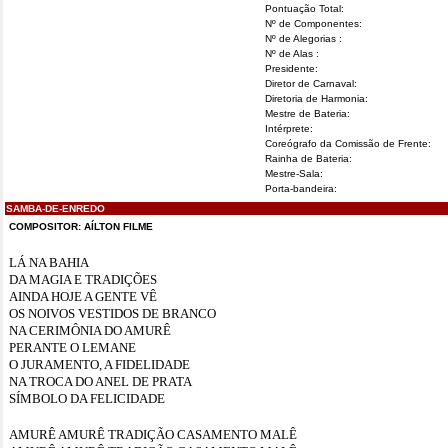
Pontuação Total:
Nº de Componentes:
Nº de Alegorias :
Nº de Alas :
Presidente:
Diretor de Carnaval:
Diretoria de Harmonia:
Mestre de Bateria:
Intérprete:
Coreógrafo da Comissão de Frente:
Rainha de Bateria:
Mestre-Sala:
Porta-bandeira:
SAMBA-DE-ENREDO
COMPOSITOR:
AÍLTON FILME
LÁ NA BAHIA
DA MAGIA E TRADIÇÕES
AINDA HOJE A GENTE VÊ
OS NOIVOS VESTIDOS DE BRANCO
NA CERIMÔNIA DO AMURÊ
PERANTE O LEMANE
O JURAMENTO, A FIDELIDADE
NA TROCA DO ANEL DE PRATA
SÍMBOLO DA FELICIDADE
AMURÊ AMURÊ TRADIÇÃO CASAMENTO MALÊ