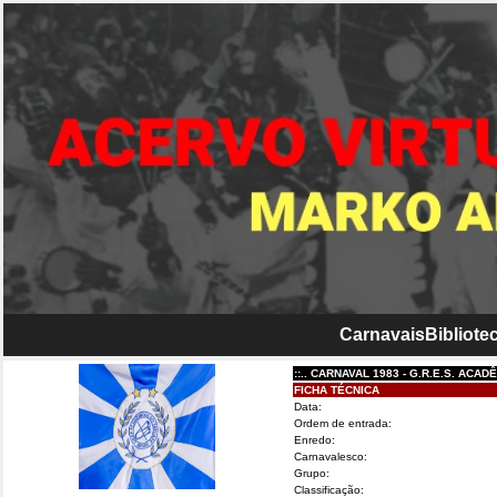
Carnavais
Bibliotec
::.. CARNAVAL 1983 - G.R.E.S. ACADÊMICOS
FICHA TÉCNICA
Data:
Ordem de entrada:
Enredo:
Carnavalesco:
Grupo:
Classificação: