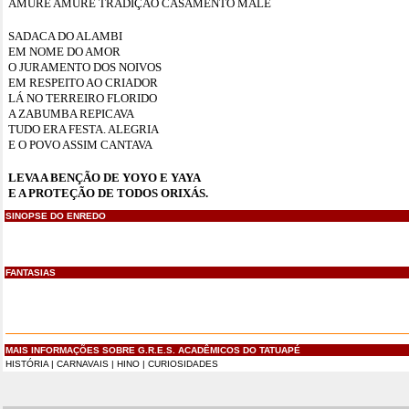
AMURÊ AMURÊ TRADIÇÃO CASAMENTO MALÊ
SADACA DO ALAMBI
EM NOME DO AMOR
O JURAMENTO DOS NOIVOS
EM RESPEITO AO CRIADOR
LÁ NO TERREIRO FLORIDO
A ZABUMBA REPICAVA
TUDO ERA FESTA. ALEGRIA
E O POVO ASSIM CANTAVA
LEVA A BENÇÃO DE YOYO E YAYA
E A PROTEÇÃO DE TODOS ORIXÁS.
SINOPSE DO ENREDO
FANTASIAS
MAIS INFORMAÇÕES SOBRE G.R.E.S. ACADÊMICOS DO TATUAPÉ
HISTÓRIA
|
CARNAVAIS
|
HINO
|
CURIOSIDADES