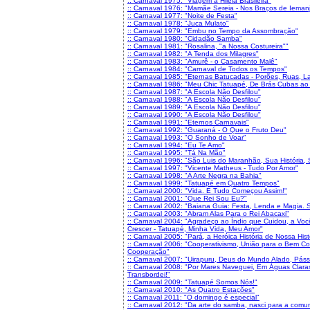
:: Carnaval 1975: "Viagem à Hiléia Brasileira"
:: Carnaval 1976: "Mamãe Sereia - Nos Braços de Ieman
:: Carnaval 1977: "Noite de Festa"
:: Carnaval 1978: "Juca Mulato"
:: Carnaval 1979: "Embu no Tempo da Assombração"
:: Carnaval 1980: "Cidadão Samba"
:: Carnaval 1981: "Rosalina, "a Nossa Costureira""
:: Carnaval 1982: "A Tenda dos Milagres"
:: Carnaval 1983: "Amurê - o Casamento Malê"
:: Carnaval 1984: "Carnaval de Todos os Tempos"
:: Carnaval 1985: "Eternas Batucadas - Porões, Ruas, L
:: Carnaval 1986: "Meu Chic Tatuapé, De Brás Cubas a
:: Carnaval 1987: "A Escola Não Desfilou"
:: Carnaval 1988: "A Escola Não Desfilou"
:: Carnaval 1989: "A Escola Não Desfilou"
:: Carnaval 1990: "A Escola Não Desfilou"
:: Carnaval 1991: "Eternos Carnavais"
:: Carnaval 1992: "Guaraná - O Que o Fruto Deu"
:: Carnaval 1993: "O Sonho de Voar"
:: Carnaval 1994: "Eu Te Amo"
:: Carnaval 1995: "Tá Na Mão"
:: Carnaval 1996: "São Luis do Maranhão, Sua História, 
:: Carnaval 1997: "Vicente Matheus - Tudo Por Amor"
:: Carnaval 1998: "A Arte Negra na Bahia"
:: Carnaval 1999: "Tatuapé em Quatro Tempos"
:: Carnaval 2000: "Vida. E Tudo Começou Assim!"
:: Carnaval 2001: "Que Rei Sou Eu?"
:: Carnaval 2002: "Baiana Guia: Festa, Lenda e Magia. S
:: Carnaval 2003: "Abram Alas Para o Rei Abacaxi"
:: Carnaval 2004: "Agradeço ao Índio que Cuidou, a Vo
Crescer - Tatuapé, Minha Vida, Meu Amor"
:: Carnaval 2005: "Pará, a Heróica História de Nossa His
:: Carnaval 2006: "Cooperativismo, União para o Bem
Cooperação"
:: Carnaval 2007: "Uirapuru, Deus do Mundo Alado, Pás
:: Carnaval 2008: "Por Mares Naveguei, Em Águas Claras
Transbordei!"
:: Carnaval 2009: "Tatuapé Somos Nós!"
:: Carnaval 2010: "As Quatro Estações"
:: Carnaval 2011: "O domingo é especial"
:: Carnaval 2012: "Da arte do samba, nasci para a comun