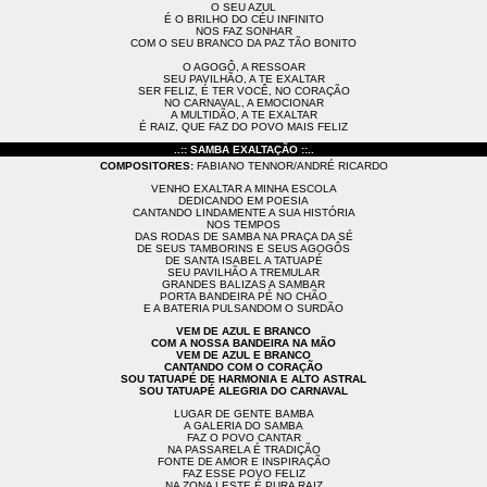
O SEU AZUL
É O BRILHO DO CÉU INFINITO
NOS FAZ SONHAR
COM O SEU BRANCO DA PAZ TÃO BONITO
O AGOGÔ, A RESSOAR
SEU PAVILHÃO, A TE EXALTAR
SER FELIZ, É TER VOCÊ, NO CORAÇÃO
NO CARNAVAL, A EMOCIONAR
A MULTIDÃO, A TE EXALTAR
É RAIZ, QUE FAZ DO POVO MAIS FELIZ
..:: SAMBA EXALTAÇÃO ::..
COMPOSITORES:
FABIANO TENNOR/ANDRÉ RICARDO
VENHO EXALTAR A MINHA ESCOLA
DEDICANDO EM POESIA
CANTANDO LINDAMENTE A SUA HISTÓRIA
NOS TEMPOS
DAS RODAS DE SAMBA NA PRAÇA DA SÉ
DE SEUS TAMBORINS E SEUS AGOGÔS
DE SANTA ISABEL A TATUAPÉ
SEU PAVILHÃO A TREMULAR
GRANDES BALIZAS A SAMBAR
PORTA BANDEIRA PÉ NO CHÃO
E A BATERIA PULSANDOM O SURDÃO
VEM DE AZUL E BRANCO
COM A NOSSA BANDEIRA NA MÃO
VEM DE AZUL E BRANCO
CANTANDO COM O CORAÇÃO
SOU TATUAPÉ DE HARMONIA E ALTO ASTRAL
SOU TATUAPÉ ALEGRIA DO CARNAVAL
LUGAR DE GENTE BAMBA
A GALERIA DO SAMBA
FAZ O POVO CANTAR
NA PASSARELA É TRADIÇÃO
FONTE DE AMOR E INSPIRAÇÃO
FAZ ESSE POVO FELIZ
NA ZONA LESTE É PURA RAIZ