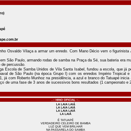
ro)
uapé
ape.com.br
ho Osvaldo Vilaça a armar um enredo. Com Mano Décio vem o figurinista Á
em São Paulo, armando rodas de samba na Praça da Sé, sua bateria era m
o de percussão.
 Escola de Samba Unidos de Vila Santa Isabel, fundou a escola, que já per
arnaval de São Paulo (na época Grupo I) com os enredos Império Tropical
1, já com Roberto Munhoz na presidência, a azul e branco do Tatuapé inicia
eço de uma fase de 3 anos de sucessivos bons resultados (1 campeonato e 2
..:: HINO OFICIAL ::..
LA LAIA LAIÁ
LA LAIA LAIÁ
LA LAIA LAIÁ
LA LAIÁ
É TATUAPÉ
VERDADEIRO CELEIRO DE BAMBA
LUZ QUE VEM BRILHAR
NA PASSARELA DO SAMBA