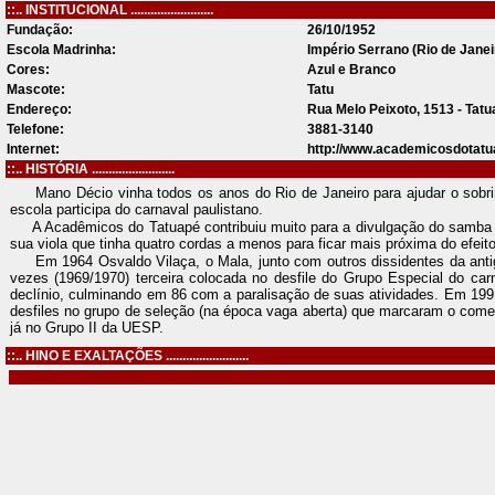
::.. INSTITUCIONAL .........................
Fundação:
26/10/1952
Escola Madrinha:
Império Serrano (Rio de Janei
Cores:
Azul e Branco
Mascote:
Tatu
Endereço:
Rua Melo Peixoto, 1513 - Tat
Telefone:
3881-3140
Internet:
http://www.academicosdotatu
::.. HISTÓRIA .........................
Mano Décio vinha todos os anos do Rio de Janeiro para ajudar o sobrin
escola participa do carnaval paulistano.
A Acadêmicos do Tatuapé contribuiu muito para a divulgação do samba 
sua viola que tinha quatro cordas a menos para ficar mais próxima do efeit
Em 1964 Osvaldo Vilaça, o Mala, junto com outros dissidentes da antiga
vezes (1969/1970) terceira colocada no desfile do Grupo Especial do c
declínio, culminando em 86 com a paralisação de suas atividades. Em 199
desfiles no grupo de seleção (na época vaga aberta) que marcaram o com
já no Grupo II da UESP.
::.. HINO E EXALTAÇÕES .........................