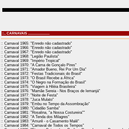
::.. CARNAVAIS .........................
:: Carnaval 1965: "Enredo não cadastrado"
:: Carnaval 1966: "Enredo não cadastrado"
:: Carnaval 1967: "Enredo não cadastrado"
:: Carnaval 1968: "Legião Paulista"
:: Carnaval 1969: "Império Tropical"
:: Carnaval 1970: "A Cama de Gonçalo Pires"
:: Carnaval 1971: "Amador Bueno, Rei Por Um Dia"
:: Carnaval 1972: "Festas Tradicionais do Brasil"
:: Carnaval 1973: "O Brasil Recebe a África"
:: Carnaval 1974: "O Negro na Formação do Brasil"
:: Carnaval 1975: "Viagem à Hiléia Brasileira"
:: Carnaval 1976: "Mamãe Sereia - Nos Braços de Iemanjá"
:: Carnaval 1977: "Noite de Festa"
:: Carnaval 1978: "Juca Mulato"
:: Carnaval 1979: "Embu no Tempo da Assombração"
:: Carnaval 1980: "Cidadão Samba"
:: Carnaval 1981: "Rosalina, "a Nossa Costureira""
:: Carnaval 1982: "A Tenda dos Milagres"
:: Carnaval 1983: "Amurê - o Casamento Malê"
:: Carnaval 1984: "Carnaval de Todos os Tempos"