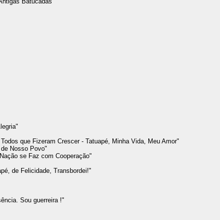
 Antigas Batucadas"
legria"
a Todos que Fizeram Crescer - Tatuapé, Minha Vida, Meu Amor"
al de Nosso Povo"
 Nação se Faz com Cooperação"
é, de Felicidade, Transbordei!"
ência. Sou guerreira !"