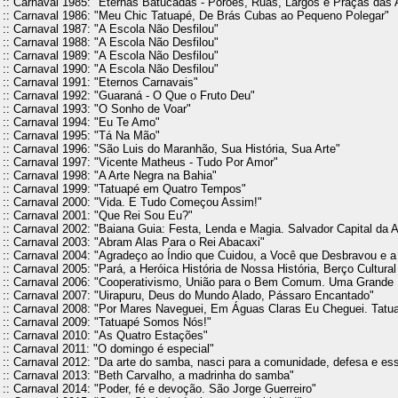
:: Carnaval 1985: "Eternas Batucadas - Porões, Ruas, Largos e Praças das
:: Carnaval 1986: "Meu Chic Tatuapé, De Brás Cubas ao Pequeno Polegar"
:: Carnaval 1987: "A Escola Não Desfilou"
:: Carnaval 1988: "A Escola Não Desfilou"
:: Carnaval 1989: "A Escola Não Desfilou"
:: Carnaval 1990: "A Escola Não Desfilou"
:: Carnaval 1991: "Eternos Carnavais"
:: Carnaval 1992: "Guaraná - O Que o Fruto Deu"
:: Carnaval 1993: "O Sonho de Voar"
:: Carnaval 1994: "Eu Te Amo"
:: Carnaval 1995: "Tá Na Mão"
:: Carnaval 1996: "São Luis do Maranhão, Sua História, Sua Arte"
:: Carnaval 1997: "Vicente Matheus - Tudo Por Amor"
:: Carnaval 1998: "A Arte Negra na Bahia"
:: Carnaval 1999: "Tatuapé em Quatro Tempos"
:: Carnaval 2000: "Vida. E Tudo Começou Assim!"
:: Carnaval 2001: "Que Rei Sou Eu?"
:: Carnaval 2002: "Baiana Guia: Festa, Lenda e Magia. Salvador Capital da A
:: Carnaval 2003: "Abram Alas Para o Rei Abacaxi"
:: Carnaval 2004: "Agradeço ao Índio que Cuidou, a Você que Desbravou e 
:: Carnaval 2005: "Pará, a Heróica História de Nossa História, Berço Cultur
:: Carnaval 2006: "Cooperativismo, União para o Bem Comum. Uma Grande
:: Carnaval 2007: "Uirapuru, Deus do Mundo Alado, Pássaro Encantado"
:: Carnaval 2008: "Por Mares Naveguei, Em Águas Claras Eu Cheguei. Tatuap
:: Carnaval 2009: "Tatuapé Somos Nós!"
:: Carnaval 2010: "As Quatro Estações"
:: Carnaval 2011: "O domingo é especial"
:: Carnaval 2012: "Da arte do samba, nasci para a comunidade, defesa e ess
:: Carnaval 2013: "Beth Carvalho, a madrinha do samba"
:: Carnaval 2014: "Poder, fé e devoção. São Jorge Guerreiro"