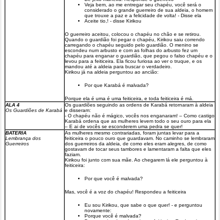
Veja bem, ao me entregar seu chapéu, você será o
considerado o grande guerreiro de sua aldeia, o homem
que trouxe a paz e a felicidade de volta! - Disse ela
Aceite tio,! - disse Kirikou
O guerreiro aceitou, colocou o chapéu no chão e se retirou.
Quando o guardião foi pegar o chapéu, Kirikou saiu correndo
carregando o chapéu seguido pelo guardião. O menino se
escondeu num arbusto e com as folhas do arbusto fez um
chapéu para enganar o guardião, que pegou o falso chapéu e o
levou para a feiticeira. Ela ficou furiosa ao ver o truque, e os
mandou até a aldeia para buscar o verdadeiro.
Kirikou já na aldeia perguntou ao ancião:
Por que Karabá é malvada?
Porque ela é uma é uma feiticeira, e toda feiticeira é má.
ALA 4
Os guardiões seguindo as ordens de Karabá retornaram à aldeia
Os Guardiões de Karabá
e disseram:
- O chapéu não é mágico, vocês nos enganaram! – Como castigo
Karabá ordena que as mulheres levem todo o seu ouro para ela
– E ai de vocês se esconderem uma pedra se quer!
BATERIA
As mulheres mesmo contrariadas, foram juntas levar para a
Lembrança dos
feiticeira o pouco ouro que guardavam. No caminho se lembraram
Guerreiros
dos guerreiros da aldeia, de como eles eram alegres, de como
gostavam de tocar seus tambores e lamentaram a falta que eles
faziam.
Kirikou foi junto com sua mãe. Ao chegarem lá ele perguntou à
feiticeira:
Por que você é malvada?
Mas, você é a voz do chapéu! Respondeu a feiticeira
Eu sou Kirikou, que sabe o que quer! - e perguntou
novamente:
Porque você é malvada?