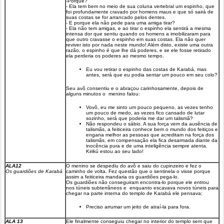
-Porque?
- Ela tem bem no meio de sua coluna vertebral um espinho, que
foi profundamente cravado por homens maus e que só sairá de
suas costas se for arrancado pelos dentes.
- E porque ela não pede para uma amiga tirar?
- Ela não tem amigas, e ao tirar o espinho ela sentirá a mesma
intensa dor que sentiu quando os homens a imobilizaram para
que outro cravasse o espinho em suas costas. Ela não quer
reviver isto por nada neste mundo! Além disto, existe uma outra
razão, o espinho é que lhe dá poderes, e se ele fosse retirado
ela perderia os poderes ao mesmo tempo.
Eu vou retirar o espinho das costas de Karabá, mas
antes, será que eu podia sentar um pouco em seu colo?
Seu avô consentiu e o abraçou carinhosamente, depois de
alguns minutos o menino falou:
Vovô, eu me sinto um pouco pequeno, as vezes tenho
um pouco de medo, as vezes fico cansado de lutar
sozinho, será que poderia me dar um talismã?
Não respondeu o sábio. A sua força vem da ausência de
talismãs, a feiticeira conhece bem o mundo dos feitiços e
engana melhor as pessoas que acreditam na força dos
talismãs, em compensação ela fica desarmada diante da
inocência pura e de uma inteligência sempre atenta.
Kirikú estou ao seu lado!
ALA12
O menino se despediu do avô e saiu do cupinzeiro e fez o
Os guardiões de Karabá
caminho de volta. Fez questão que o sentinela o visse porque
assim a feiticeira mandaria os guardiões pega-lo.
Os guardiões não conseguiram encontra-lo porque ele entrou
nos túneis subterrâneos e enquanto escavava novos túneis para
chegar na parte interna do templo de Karabá ele pensava:
Preciso arrumar um jeito de atraí-la para fora.
ALA 13
Ele finalmente conseguiu chegar no interior do templo sem que