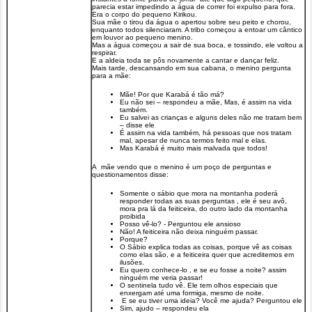
parecia estar impedindo a água de correr foi expulso para fora.
Era o corpo do pequeno Kirikou.
Sua mãe o tirou da água o apertou sobre seu peito e chorou,
enquanto todos silenciaram. A tribo começou a entoar um cântico
em louvor ao pequeno menino.
Mas a água começou a sair de sua boca, e tossindo, ele voltou a
respirar.
E a aldeia toda se pôs novamente a cantar e dançar feliz.
Mais tarde, descansando em sua cabana, o menino pergunta
para a mãe:
Mãe! Por que Karabá é tão má?
Eu não sei – respondeu a mãe, Mas, é assim na vida
também.
Eu salvei as crianças e alguns deles não me tratam bem
– disse ele
É assim na vida também, há pessoas que nos tratam
mal, apesar de nunca termos feito mal e elas.
Mas Karabá é muito mais malvada que todos!
A mãe vendo que o menino é um poço de perguntas e
questionamentos disse:
Somente o sábio que mora na montanha poderá
responder todas as suas perguntas , ele é seu avô,
mora pra lá da feiticeira, do outro lado da montanha
proibida
Posso vê-lo? - Perguntou ele ansioso
Não! A feiticeira não deixa ninguém passar.
Porque?
O Sábio explica todas as coisas, porque vê as coisas
como elas são, e a feiticeira quer que acreditemos em
ilusões.
Eu quero conhece-lo , e se eu fosse a noite? assim
ninguém me veria passar!
O sentinela tudo vê. Ele tem olhos especiais que
enxergam até uma formiga, mesmo de noite.
E se eu tiver uma ideia? Você me ajuda? Perguntou ele
Sim, ajudo – respondeu ela