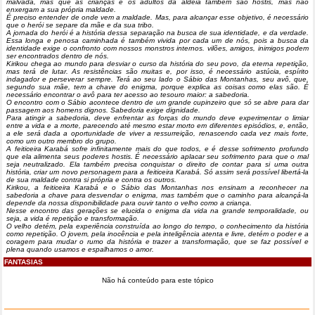
malvada, mas que as crianças e os adultos da aldeia também são hostis, mas não
enxergam a sua própria maldade.
É preciso entender de onde vem a maldade. Mas, para alcançar esse objetivo, é necessário
que o herói se separe da mãe e da sua tribo.
A jornada do herói é a história dessa separação na busca de sua identidade, e da verdade.
Essa longa e penosa caminhada é também vivida por cada um de nós, pois a busca da
identidade exige o confronto com nossos monstros internos. vilões, amigos, inimigos podem
ser encontrados dentro de nós.
Kirikou chega ao mundo para desviar o curso da história do seu povo, da eterna repetição,
mas terá de lutar. As resistências são muitas e, por isso, é necessário astúcia, espírito
indagador e perseverar sempre. Terá ao seu lado o Sábio das Montanhas, seu avô, que,
segundo sua mãe, tem a chave do enigma, porque explica as coisas como elas são. É
necessário encontrar o avô para ter acesso ao tesouro maior: a sabedoria.
O encontro com o Sábio acontece dentro de um grande cupinzeiro que só se abre para dar
passagem aos homens dignos. Sabedoria exige dignidade.
Para atingir a sabedoria, deve enfrentar as forças do mundo deve experimentar o limiar
entre a vida e a morte, parecendo até mesmo estar morto em diferentes episódios, e, então,
a ele será dada a oportunidade de viver a ressurreição, renascendo cada vez mais forte,
como um outro membro do grupo.
A feiticeira Karabá sofre infinitamente mais do que todos, e é desse sofrimento profundo
que ela alimenta seus poderes hostis. É necessário aplacar seu sofrimento para que o mal
seja neutralizado. Ela também precisa conquistar o direito de contar para si uma outra
história, criar um novo personagem para a feiticeira Karabá. Só assim será possível libertá-la
de sua maldade contra si própria e contra os outros.
Kirikou, a feiticeira Karabá e o Sábio das Montanhas nos ensinam a reconhecer na
sabedoria a chave para desvendar o enigma, mas também que o caminho para alcançá-la
depende da nossa disponibilidade para ouvir tanto o velho como a criança.
Nesse encontro das gerações se elucida o enigma da vida na grande temporalidade, ou
seja, a vida é repetição e transformação.
O velho detém, pela experiência construída ao longo do tempo, o conhecimento da história
como repetição. O jovem, pela inocência e pela inteligência atenta e livre, detém o poder e a
coragem para mudar o rumo da história e trazer a transformação, que se faz possível e
plena quando usamos e espalhamos o amor.
FANTASIAS
Não há conteúdo para este tópico