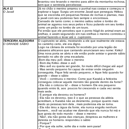
levantou voo levando o menino para além da montanha rochosa,
sem que o sentinela percebesse.
ALA 11
Já no chão o menino amarrou o punhal nas costas e começou e
O Javali
explorar o lugar. Surgiu um enorme Javali que perseguiu Hirikou
que se escondia em pequenas frestas de rochas e plantas, mas
o javali com seu poderoso faro sempre o encontrava.
Cansado de tanto correr, o menino saltou sobre o lombo do
animal se agarrou nos seus pelos e ficou pulando em seu lombo
como um peão no lombo de um touro.
Foi então que ele percebeu que o ponto frágil do animal eram as
orelhas, e assim segurando em nas orelhas o menino controlou o
animal fazendo-o levar até o cupinzeiro.
TERCEIRA ALEGORIA
O cupinzeiro se abriu, mostrando a ele que realmente ele estava
O GRANDE SÁBIO
no caminho certo, ele era digno.
Logo na câmara de entrada foi recebido por uma legião de
pássaros africanos que cantando anunciaram seu nome: Kirikú!
Uma nova porta se abriu e ele então pode avistar o grande sábio
sentado no alto de uma escadaria.
-Bom dia meu avô- disse o menino
- Bom dia Kirikú- disse o avô
- Meu avô eu queria ser grande, foi muito difícil chegar até aqui!
- Mas sendo pequeno foi capaz de entrar onde ninguém
conseguiria. Fique feliz sendo pequeno, e fique feliz quando for
grande – disse o sábio
- Vovô – continuou o menino- Como que Karabá a feiticeira
conseguiu colocar aquele monstro tão grande dentro da fonte?
- Ela não o colocou lá! – disse o homem- Ele era pequeno
quando entro lá, aos poucos foi crescendo e cada vez sentia
mais sede.
- E porque ela devorou os homens?
- Ela não os devorou, isso é o que as pessoas da aldeia
acreditam, e Karabá não as desmentiu, porque quanto mais
medo as pessoas tem dela , mais poderosa ela se torna.
- Ela não tirou a água da fonte, ela nunca engoliu nenhum
homem... você vai acabar me dizendo que ela nunca foi má e
que gosta de todo mundo – disse o menino
- Não!, ela não gosta das crianças, despreza as mulheres e
detesta os homens- respondeu o sábio
- Porque?
- Por que ela sofre, sofre dia e noite sem parar!