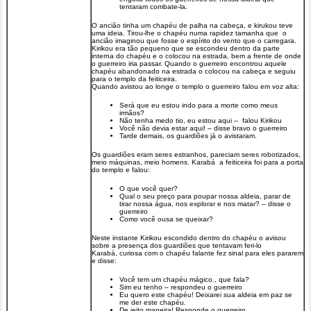
tentaram combate-la.
O ancião tinha um chapéu de palha na cabeça, e kirukou teve
uma ideia. Tirou-lhe o chapéu numa rapidez tamanha que o
ancião imaginou que fosse o espírito do vento que o carregara.
Kirikou era tão pequeno que se escondeu dentro da parte
interna do chapéu e o colocou na estrada, bem a frente de onde
o guerreiro iria passar. Quando o guerreiro encontrou aquele
chapéu abandonado na estrada o colocou na cabeça e seguiu
para o templo da feiticeira.
Quando avistou ao longe o templo o guerreiro falou em voz alta:
Será que eu estou indo para a morte como meus
irmãos?
Não tenha medo tio, eu estou aqui – falou Kirikou
Você não devia estar aqui! – disse bravo o guerreiro
Tarde demais, os guardiões já o avistaram.
Os guardiões eram seres estranhos, pareciam seres robotizados,
meio máquinas, meio homens. Karabá a feiticeira foi para a porta
do templo e falou:
O que você quer?
Qual o seu preço para poupar nossa aldeia, parar de
tirar nossa água, nos explorar e nos matar? – disse o
guerreiro
Como você ousa se queixar?
Neste instante Kirikou escondido dentro do chapéu o avisou
sobre a presença dos guardiões que tentavam feri-lo
Karabá, curiosa com o chapéu falante fez sinal para eles pararem
e disse:
Você tem um chapéu mágico., que fala?
Sim eu tenho – respondeu o guerreiro
Eu quero este chapéu! Deixarei sua aldeia em paz se
me der este chapéu.
De jeito maneira! Responde o guerreiro