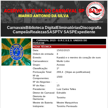
Carnavais
Biblioteca Digital
Eliminatórias
Discografia
Campeãs
Realezas
SASP
TV SASP
Expediente
::.. CARNAVAL 2015 - G.R.C.S.E.S. UNIDOS DO
PERUCHE................................
FICHA TÉCNICA
Data:
15/02/2015
Ordem de entrada:
3
Enredo:
Karabá e o menino do coração de ouro
Carnavalesco:
Murilo Lobo
Grupo:
Acesso
Classificação:
1º
Pontuação Total:
269,4
- [Vejas as justificativas]
Nº de
1500
Componentes:
Nº de Alegorias :
,
Nº de Alas :
15
Presidente:
Luiz Carlos Telles
Diretor de Carnaval:
Ednaldo
Diretoria de
Toninho
Harmonia:
Mestre de Bateria:
Mestre Marquinhos
Intérprete:
Toninho Penteado