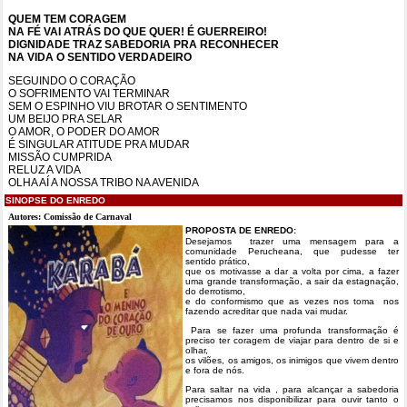
QUEM TEM CORAGEM
NA FÉ VAI ATRÁS DO QUE QUER! É GUERREIRO!
DIGNIDADE TRAZ SABEDORIA PRA RECONHECER
NA VIDA O SENTIDO VERDADEIRO
SEGUINDO O CORAÇÃO
O SOFRIMENTO VAI TERMINAR
SEM O ESPINHO VIU BROTAR O SENTIMENTO
UM BEIJO PRA SELAR
O AMOR, O PODER DO AMOR
É SINGULAR ATITUDE PRA MUDAR
MISSÃO CUMPRIDA
RELUZ A VIDA
OLHA AÍ A NOSSA TRIBO NA AVENIDA
SINOPSE DO ENREDO
Autores: Comissão de Carnaval
PROPOSTA DE ENREDO:
Desejamos trazer uma mensagem para a
comunidade Perucheana, que pudesse ter
sentido prático,
que os motivasse a dar a volta por cima, a fazer
uma grande transformação, a sair da estagnação,
do derrotismo,
e do conformismo que as vezes nos toma nos
fazendo acreditar que nada vai mudar.
Para se fazer uma profunda transformação é
preciso ter coragem de viajar para dentro de si e
olhar,
os vilões, os amigos, os inimigos que vivem dentro
e fora de nós.
Para saltar na vida , para alcançar a sabedoria
precisamos nos disponibilizar para ouvir tanto o