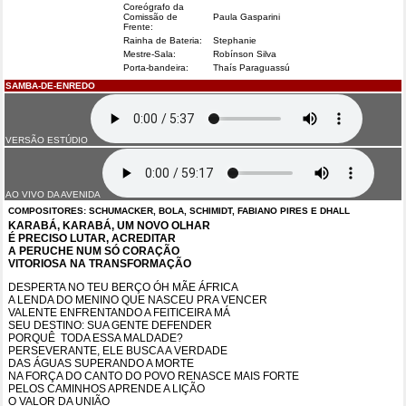
Coreógrafo da
Comissão de
Paula Gasparini
Frente:
Rainha de Bateria:
Stephanie
Mestre-Sala:
Robínson Silva
Porta-bandeira:
Thaís Paraguassú
SAMBA-DE-ENREDO
VERSÃO ESTÚDIO
AO VIVO DA AVENIDA
COMPOSITORES: SCHUMACKER, BOLA, SCHIMIDT, FABIANO PIRES E DHALL
KARABÁ, KARABÁ, UM NOVO OLHAR
É PRECISO LUTAR, ACREDITAR
A PERUCHE NUM SÓ CORAÇÃO
VITORIOSA NA TRANSFORMAÇÃO
DESPERTA NO TEU BERÇO ÓH MÃE ÁFRICA
A LENDA DO MENINO QUE NASCEU PRA VENCER
VALENTE ENFRENTANDO A FEITICEIRA MÁ
SEU DESTINO: SUA GENTE DEFENDER
PORQUÊ TODA ESSA MALDADE?
PERSEVERANTE, ELE BUSCA A VERDADE
DAS ÁGUAS SUPERANDO A MORTE
NA FORÇA DO CANTO DO POVO RENASCE MAIS FORTE
PELOS CAMINHOS APRENDE A LIÇÃO
O VALOR DA UNIÃO