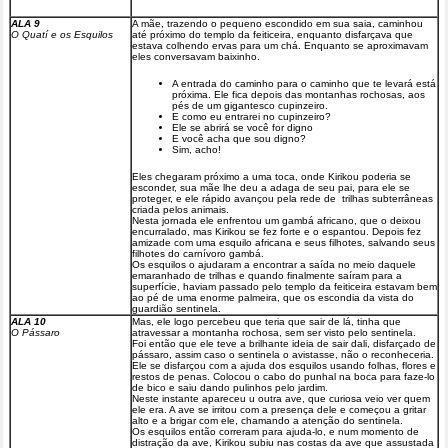
ALA 9
A mãe, trazendo o pequeno escondido em sua saia, caminhou
O Quatí e os Esquilos
até próximo do templo da feiticeira, enquanto disfarçava que
estava colhendo ervas para um chá. Enquanto se aproximavam
eles conversavam baixinho.
A entrada do caminho para o caminho que te levará está
próxima. Ele fica depois das montanhas rochosas, aos
pés de um gigantesco cupinzeiro.
E como eu entrarei no cupinzeiro?
Ele se abrirá se você for digno
E você acha que sou digno?
Sim, acho!
Eles chegaram próximo a uma toca, onde Kirikou poderia se
esconder, sua mãe lhe deu a adaga de seu pai, para ele se
proteger, e ele rápido avançou pela rede de trilhas subterrâneas
criada pelos animais.
Nesta jornada ele enfrentou um gambá africano, que o deixou
encurralado, mas Kirikou se fez forte e o espantou. Depois fez
amizade com uma esquilo africana e seus filhotes, salvando seus
filhotes do carnívoro gambá.
Os esquilos o ajudaram a encontrar a saída no meio daquele
emaranhado de trilhas e quando finalmente saíram para a
superfície, haviam passado pelo templo da feiticeira estavam bem
ao pé de uma enorme palmeira, que os escondia da vista do
guardião sentinela.
ALA 10
Mas, ele logo percebeu que teria que sair de lá, tinha que
O Pássaro
atravessar a montanha rochosa, sem ser visto pelo sentinela.
Foi então que ele teve a brilhante ideia de sair dali, disfarçado de
pássaro, assim caso o sentinela o avistasse, não o reconheceria.
Ele se disfarçou com a ajuda dos esquilos usando folhas, flores e
restos de penas. Colocou o cabo do punhal na boca para faze-lo
de bico e saiu dando pulinhos pelo jardim.
Neste instante apareceu u outra ave, que curiosa veio ver quem
ele era. A ave se irritou com a presença dele e começou a gritar
alto e a brigar com ele, chamando a atenção do sentinela.
Os esquilos então correram para ajuda-lo, e num momento de
distração da ave, Kirikou subiu nas costas da ave que assustada