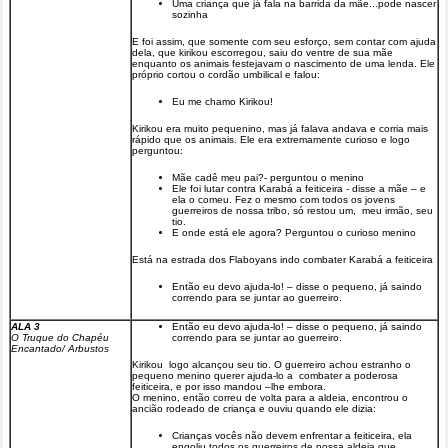
Uma criança que já fala na barrida da mãe...pode nascer
sozinha
E foi assim, que somente com seu esforço, sem contar com ajuda
dela, que kirikou escorregou, saiu do ventre de sua mãe
enquanto os animais festejavam o nascimento de uma lenda. Ele
próprio cortou o cordão umbilical e falou:
Eu me chamo Kirikou!
Kirikou era muito pequenino, mas já falava andava e corria mais
rápido que os animais. Ele era extremamente curioso e logo
perguntou:
Mãe cadê meu pai?- perguntou o menino
Ele foi lutar contra Karabá a feiticeira - disse a mãe – e
ela o comeu. Fez o mesmo com todos os jovens
guerreiros de nossa tribo, só restou um, meu irmão, seu
tio.
E onde está ele agora? Perguntou o curioso menino
Está na estrada dos Flaboyans indo combater Karabá a feiticeira
Então eu devo ajuda-lo! – disse o pequeno, já saindo
correndo para se juntar ao guerreiro.
ALA 3
Então eu devo ajuda-lo! – disse o pequeno, já saindo
O Truque do Chapéu
correndo para se juntar ao guerreiro.
Encantado/ Arbustos
Kirikou logo alcançou seu tio. O guerreiro achou estranho o
pequeno menino querer ajuda-lo a combater a poderosa
feiticeira, e por isso mandou –lhe embora.
O menino, então correu de volta para a aldeia, encontrou o
ancião rodeado de criança e ouviu quando ele dizia:
Crianças vocês não devem enfrentar a feiticeira, ela
engoliu todos os guerreiros de nossa aldeia que