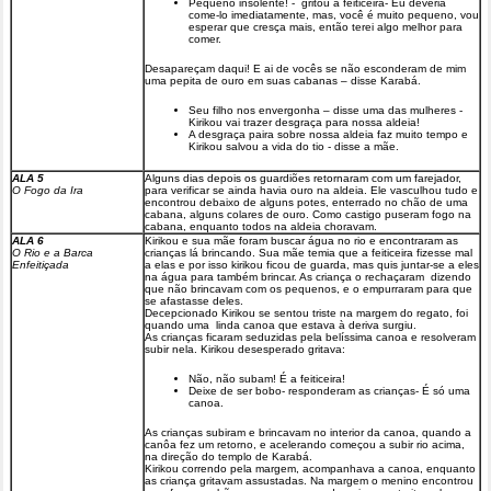
Pequeno insolente! - gritou a feiticeira- Eu deveria
come-lo imediatamente, mas, você é muito pequeno, vou
esperar que cresça mais, então terei algo melhor para
comer.
Desapareçam daqui! E ai de vocês se não esconderam de mim
uma pepita de ouro em suas cabanas – disse Karabá.
Seu filho nos envergonha – disse uma das mulheres -
Kirikou vai trazer desgraça para nossa aldeia!
A desgraça paira sobre nossa aldeia faz muito tempo e
Kirikou salvou a vida do tio - disse a mãe.
ALA 5
Alguns dias depois os guardiões retornaram com um farejador,
O Fogo da Ira
para verificar se ainda havia ouro na aldeia. Ele vasculhou tudo e
encontrou debaixo de alguns potes, enterrado no chão de uma
cabana, alguns colares de ouro. Como castigo puseram fogo na
cabana, enquanto todos na aldeia choravam.
ALA 6
Kirikou e sua mãe foram buscar água no rio e encontraram as
O Rio e a Barca
crianças lá brincando. Sua mãe temia que a feiticeira fizesse mal
Enfeitiçada
a elas e por isso kirikou ficou de guarda, mas quis juntar-se a eles
na água para também brincar. As criança o rechaçaram dizendo
que não brincavam com os pequenos, e o empurraram para que
se afastasse deles.
Decepcionado Kirikou se sentou triste na margem do regato, foi
quando uma linda canoa que estava à deriva surgiu.
As crianças ficaram seduzidas pela belíssima canoa e resolveram
subir nela. Kirikou desesperado gritava:
Não, não subam! É a feiticeira!
Deixe de ser bobo- responderam as crianças- É só uma
canoa.
As crianças subiram e brincavam no interior da canoa, quando a
canôa fez um retorno, e acelerando começou a subir rio acima,
na direção do templo de Karabá.
Kirikou correndo pela margem, acompanhava a canoa, enquanto
as criança gritavam assustadas. Na margem o menino encontrou