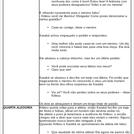
nenhuma dor, como é bom! Estou livre! A feiticeira com
seus poderes desapareceu! Voltei a ser eu mesma!
E olhando novamente para o menino falou”
- Kirikou você me libertou! Obrigada! Como posso demonstrar a
minha gratidão?
Case-se comigo, disse o menino
Karabá achou engraçado o pedido e respondeu:
Uma mulher não pode casar-se com um menino. Um dia
você crescerá e falará isso para uma boa moça. Ela terá
muita sorte.
Ele abaixou a cabeça tristonho, mas fez um último pedido:
Você pode encostar seus lábios nos meus?
Claro que sim!
Karabá se abaixou e deu-lhe um beijo nos lábios. Foi então que
magicamente o menino foi crescendo e virou um belo homem
bem na frente dos olhos surpresos de Karabá
Viu só? Você não perdeu todos os seus poderes – disse
Kirikou
Os dois se abraçaram e deram um longo beijo de paixão.
QUARTA ALEGORIA
Kirikou queria voltar para a aldeia, então Karabá fez-lhe um traje
de flores e folhas, afinal um homem não deveria andar nú.
Na aldeia o povo já lamentava a ausência de Kirikou, o ancião
chegou até a dizer que nunca mais eles veriam o menino. Alguns
lamentavam nunca terem dito obrigado à ele.
Qyuando Kirikou e Karabá se aproximavam da aldeia ele falou:
Que saudade de minha aldeia! Ela agora me parece tão