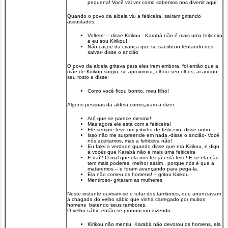
pequena! Você vai ver como sabemos nos divertir aqui!
Quando o povo da aldeia viu a feiticeira, saíram gritando
assustados.
Voltem! – disse Kirikou - Karabá não é mais uma feiticeira
e eu sou Kirikou!
Não caçoe da criança que se sacrificou tentando nos
salvar- disse o ancião
O povo da aldeia gritava para eles irem embora, foi então que a
mãe de Kirikou surgiu, se aproximou, olhou seu olhos, acariciou
seu rosto e disse:
Como você ficou bonito, meu filho!
Alguns pessoas da aldeia começaram a dizer:
Até que se parece mesmo!
Mas agora ele está com a feiticeira!
Ele sempre teve um jeitinho de feiticeiro- disse outro
Isso não me surpreende em nada,-disse o ancião- Você
nós aceitamos, mas a feiticeira não!
Eu falei a verdade quando disse que era Kirikou, e digo
à vocês que Karabá não é mais uma feiticeira
E daí? O mal que ela nos fez já está feito! E se ela não
tem mais poderes, melhor assim , porque nós é que a
mataremos – e foram avançando para pega-la.
Ela não comeu os homens! – gritou Kirikou
Mentiroso- gritaram as mulheres
Neste instante ouviram-se o rufar dos tambores, que anunciavam
a chagada do velho sábio que vinha carregado por muitos
homens batendo seus tambores.
O velho sábio então se pronunciou dizendo:
Kirikou não mentiu, Karabá não devorou os homens, ela