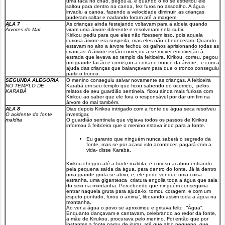
uma faca no chão, pegou-a, e quando o rio se estreitou ele
saltou para dentro na canoa, fez furos no assoalho. A água
invadiu a canoa, fazendo a velocidade diminuir, as crianças
puderam saltar e nadando foram até a margem.
ALA 7
As crianças ainda festejando voltavam para a aldeia quando
Árvores do Mal
viram uma árvore diferente e resolveram nela subir.
Kirikou pediu para que eles não fizessem isso, pois aquela
curiosa árvore era suspeita, mas eles não obedeceram. Quando
estavam no alto a árvore fechou os galhos aprisionando todas as
crianças. A árvore então começou a se mover em direção à
estrada que levava ao templo da feiticeira. Kirikou, correu, pegou
um grande facão e começou a cortar o tronco da árvore, e com a
ajuda das crianças que balançavam para que o tronco conseguiu
partir o tronco.
SEGUNDA ALEGORIA
O menino conseguiu salvar novamente as crianças. A feiticeira
NO TEMPLO DE
Karabá em seu templo que ficou sabendo do ocorrido, pelos
KARABÁ
relatos de seu guardião sentinela, ficou ainda mais furiosa com
Kirikou ao saber que ele fora o responsável por dar um fim na
árvore do mal também.
ALA 8
Dias depois Kirikou intrigado com a fonte de água seca resolveu
O acidente da fonte
investigar.
maldita
O guardião sentinela que vigiava todos os passos de Kirikou
informou à feiticeira que o menino estava indo para a fonte.
Eu garanto que ninguém nunca saberá o segredo da
fonte, mas se por acaso isto acontecer, pagará com a
vida- disse Karabá.
Kirikou chegou até a fonte maldita, e curioso acabou entrando
pela pequena saída da água, para dentro do fonte. Já lá dentro
uma grande gruta se abriu, e, ele pode ver que uma coisa
estranha, uma gigantesca criatura engolia toda a água que saia
do seio na montanha. Percebendo que ninguém conseguiria
entrar naquela gruta para ajuda-lo, tomou coragem, e com um
espeto pontudo, furou o anima’, liberando assim toda a água na
montanha.
Ao ver a água o povo se aproximou e gritava feliz : “Água”.
Enquanto dançavam e cantavam, celebrando ao redor da fonte,
a mãe de Kirukou, procurava pelo menino. Foi então que por
instantes a fonte parou de jorrar até que algo pequeno, que