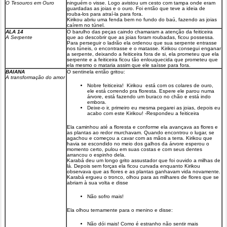
O Tesouros em Ouro
ninguém o visse. Logo avistou um cesto com tampa onde eram
guardadas as joias e o ouro. Foi então que teve a ideia de
rouba-los para atraí-la para fora.
Kirikou abriu uma fenda bem no fundo do baú, fazendo as joias
caírem no túnel.
ALA 14
O barulho das peças caindo chamaram a atenção da feiticeira
A Serpente
que ao descobrir que as joias foram roubadas, ficou possessa.
Para perseguir o ladrão ela ordenou que sua serpente entrasse
nos túneis, o encontrasse e o matasse. Kirikou consegui enganar
a serpente, deixando a feiticeira fora de si, ela prometeu que ela
serpente e a feiticeira ficou tão enlouquecida que prometeu que
ela mesmo o mataria assim que ele saísse para fora.
BAIANA
O sentinela então gritou:
A transformação do amor
Nobre feiticeira! Kirikou está com os colares de ouro,
ele está correndo pra floresta. Espere ele parou numa
árvore, está fazendo um buraco no chão e está indo
embora.
Deixe-o ir, primeiro eu mesma pegarei as joias, depois eu
acabo com este Kirikou! -Respondeu a feiticeira
Ela caminhou até a floresta e conforme ela avançava as flores e
as plantas ao redor murchavam. Quando encontrou o lugar, se
agachou e começou a cavar com as mãos a terra. Kirikou que
havia se escondido no meio dos galhos da árvore esperou o
momento certo, pulou em suas costas e com seus dentes
arrancou o espinho dela.
Karabá deu um longo grito assustador que foi ouvido a milhas de
lá. Depois sem forças ela ficou curvada enquanto Kirikou
observava que as flores e as plantas ganhavam vida novamente.
Karabá ergueu o tronco, olhou para as milhares de flores que se
abriam à sua volta e disse
Não sofro mais!
Ela olhou ternamente para o menino e disse:
Não dói mais! Como é estranho não sentir mais