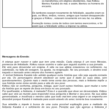
os transformou em objetos obedientes, mas Kirikou
libertou Karabá do mal, e assim, libertou os homens do
encanto.
Os tambores soaram novamente de felicidade, aqueles eram os
pais, os filhos, irmãos, noivos, amigos que haviam desaparecido
e graças a Kirikou , estavam novamente em seu lar, na aldeia.
A emoção tomou conta de todos com tantos reencontros, e foi
assim que a felicidade voltou a imperar na aldeia.
Mensagens do Enredo:
A criança quer nascer e sabe que tem uma missão. Cada criança é um novo Messias,
promessa de felicidade. Kirikou nasce sozinho e sabe que seguirá sozinho a sua jornada.
Ele veio para desvendar um enigma. A vida na sua aldeia estacionou no sofrimento, na
submissão, na falta de coragem, na apatia, na resignação. No seu povoado, o destino está
traçado e trancado antes mesmo dos homens agirem.
A terrível feiticeira Karabá não admite qualquer outra história que não seja aquela contada
por ela. Os personagens devem obedecer ao rumo que é dado às suas vidas, sem
questionamentos. Quanto mais o medo toma conta das pessoas, mais a feiticeira impõe a
sua história como única versão para a vida do seu povo
Kirikou não se conforma, pergunta, indaga, quer ouvir outras histórias, quer mudar o rumo
da história que se repete de boca em boca no seu povoado.
Por queKarabá, a feiticeira, é malvada? Esta é a questão que deve ser desvendada. Kirikou
sabe que veio ao mundo para responder essa pergunta e libertar o seu povo. Na sua sábia
generosidade, e inocência o menino sabe que todo mal tem uma origem e se empenha em
descobrir porque Karabá é malvada para assim através do amor, torná-la boa novamente.
Sua rebeldia o impele à busca de uma outra possível explicação para a maldade da
feiticeira Karabá e o sofrimento do seu povo. Percebe que não apenas a feiticeira é