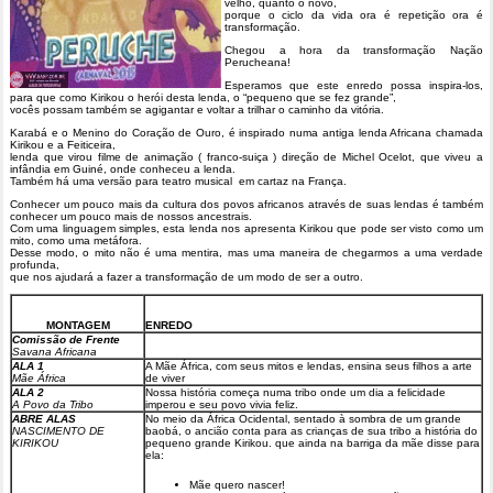
velho, quanto o novo,
porque o ciclo da vida ora é repetição ora é
transformação.
Chegou a hora da transformação Nação
Perucheana!
Esperamos que este enredo possa inspira-los,
para que como Kirikou o herói desta lenda, o “pequeno que se fez grande”,
vocês possam também se agigantar e voltar a trilhar o caminho da vitória.
Karabá e o Menino do Coração de Ouro, é inspirado numa antiga lenda Africana chamada
Kirikou e a Feiticeira,
lenda que virou filme de animação ( franco-suiça ) direção de Michel Ocelot, que viveu a
infândia em Guiné, onde conheceu a lenda.
Também há uma versão para teatro musical em cartaz na França.
Conhecer um pouco mais da cultura dos povos africanos através de suas lendas é também
conhecer um pouco mais de nossos ancestrais.
Com uma linguagem simples, esta lenda nos apresenta Kirikou que pode ser visto como um
mito, como uma metáfora.
Desse modo, o mito não é uma mentira, mas uma maneira de chegarmos a uma verdade
profunda,
que nos ajudará a fazer a transformação de um modo de ser a outro.
MONTAGEM
ENREDO
Comissão de Frente
Savana Africana
ALA 1
A Mãe África, com seus mitos e lendas, ensina seus filhos a arte
Mãe África
de viver
ALA 2
Nossa história começa numa tribo onde um dia a felicidade
A Povo da Tribo
imperou e seu povo vivia feliz.
ABRE ALAS
No meio da África Ocidental, sentado à sombra de um grande
NASCIMENTO DE
baobá, o ancião conta para as crianças de sua tribo a história do
KIRIKOU
pequeno grande Kirikou. que ainda na barriga da mãe disse para
ela:
Mãe quero nascer!