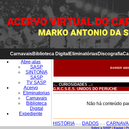
Carnavais
Biblioteca Digital
Eliminatórias
Discografia
Ca
Abre-alas
SASP
BANNER 468X
SINTONIA
SASP
TV SASP
::.. CURIOSIDADES ..::
Acervo
G.R.C.S.E.S. UNIDOS DO PERUCHE
Eliminatorias
Carnavais
Biblioteca
Não há conteúdo par
Digital
Expediente
HISTÓRIA
DADOS
CARNAVA
::..::
::..::
Sobre a SASP
|
Equipe
|
P