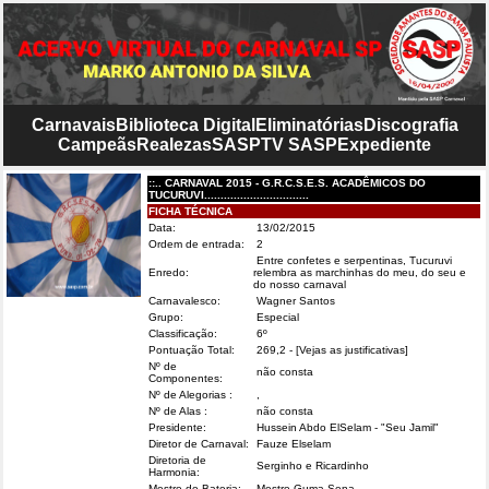
Carnavais
Biblioteca Digital
Eliminatórias
Discografia
Campeãs
Realezas
SASP
TV SASP
Expediente
::.. CARNAVAL 2015 - G.R.C.S.E.S. ACADÊMICOS DO
TUCURUVI................................
FICHA TÉCNICA
Data:
13/02/2015
Ordem de entrada:
2
Entre confetes e serpentinas, Tucuruvi
Enredo:
relembra as marchinhas do meu, do seu e
do nosso carnaval
Carnavalesco:
Wagner Santos
Grupo:
Especial
Classificação:
6º
Pontuação Total:
269,2
- [Vejas as justificativas]
Nº de
não consta
Componentes:
Nº de Alegorias :
,
Nº de Alas :
não consta
Presidente:
Hussein Abdo ElSelam - "Seu Jamil"
Diretor de Carnaval:
Fauze Elselam
Diretoria de
Serginho e Ricardinho
Harmonia:
Mestre de Bateria:
Mestre Guma Sena