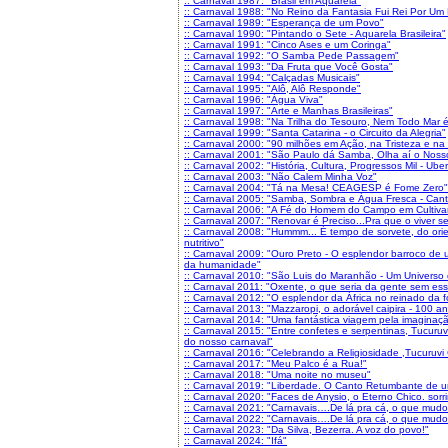
:: Carnaval 1987: "Brasil em Aquarela"
:: Carnaval 1988: "No Reino da Fantasia Fui Rei Por Um 
:: Carnaval 1989: "Esperança de um Povo"
:: Carnaval 1990: "Pintando o Sete - Aquarela Brasileira"
:: Carnaval 1991: "Cinco Ases e um Coringa"
:: Carnaval 1992: "O Samba Pede Passagem"
:: Carnaval 1993: "Da Fruta que Você Gosta"
:: Carnaval 1994: "Calçadas Musicais"
:: Carnaval 1995: "Alô, Alô Responde"
:: Carnaval 1996: "Água Viva"
:: Carnaval 1997: "Arte e Manhas Brasileiras"
:: Carnaval 1998: "Na Trilha do Tesouro, Nem Todo Mar 
:: Carnaval 1999: "Santa Catarina - o Circuito da Alegria"
:: Carnaval 2000: "90 milhões em Ação, na Tristeza e na 
:: Carnaval 2001: "São Paulo dá Samba, Olha aí o Noss
:: Carnaval 2002: "História, Cultura, Progressos Mil - Ub
:: Carnaval 2003: "Não Calem Minha Voz"
:: Carnaval 2004: "Tá na Mesa! CEAGESP é Fome Zero"
:: Carnaval 2005: "Samba, Sombra e Água Fresca - Cant
:: Carnaval 2006: "A Fé do Homem do Campo em Cultivar
:: Carnaval 2007: "Renovar é Preciso...Pra que o viver se
:: Carnaval 2008: "Hummm... É tempo de sorvete, do orie
nutritivo"
:: Carnaval 2009: "Ouro Preto - O esplendor barroco de um
da humanidade"
:: Carnaval 2010: "São Luis do Maranhão - Um Universo
:: Carnaval 2011: "Oxente, o que seria da gente sem ess
:: Carnaval 2012: "O esplendor da África no reinado da fo
:: Carnaval 2013: "Mazzaropi, o adorável caipira - 100 an
:: Carnaval 2014: "Uma fantástica viagem pela imaginação
:: Carnaval 2015: "Entre confetes e serpentinas, Tucuru
do nosso carnaval"
:: Carnaval 2016: "Celebrando a Religiosidade ,Tucuruvi
:: Carnaval 2017: "Meu Palco é a Rua!"
:: Carnaval 2018: "Uma noite no museu"
:: Carnaval 2019: "Liberdade. O Canto Retumbante de 
:: Carnaval 2020: "Faces de Anysio, o Eterno Chico. sor
:: Carnaval 2021: "Carnavais….De lá pra cá, o que mudo
:: Carnaval 2022: "Carnavais….De lá pra cá, o que mudo
:: Carnaval 2023: "Da Silva, Bezerra. A voz do povo!"
:: Carnaval 2024: "Ifá"