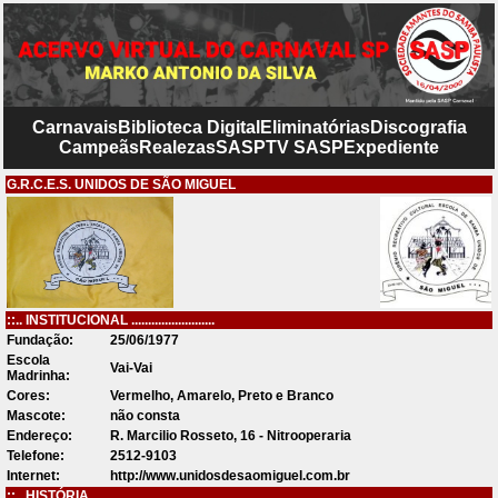
Carnavais
Biblioteca Digital
Eliminatórias
Discografia
Campeãs
Realezas
SASP
TV SASP
Expediente
G.R.C.E.S. UNIDOS DE SÃO MIGUEL
::.. INSTITUCIONAL .........................
Fundação:
25/06/1977
Escola
Vai-Vai
Madrinha:
Cores:
Vermelho, Amarelo, Preto e Branco
Mascote:
não consta
Endereço:
R. Marcilio Rosseto, 16 - Nitrooperaria
Telefone:
2512-9103
Internet:
http://www.unidosdesaomiguel.com.br
::.. HISTÓRIA .........................