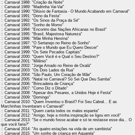
:: Carnaval 1988: "Criação da Noite"
:: Carnaval 1989: "Madrinha Vai-Vai"
:: Carnaval 1990: "Dilúvio de Fantasia - O Mundo Acabando em Carnaval"
:: Carnaval 1991: "Dono da Festa"
:: Carnaval 1992: "Os Sinos da Praça da Sé"
:: Carnaval 1993: "Sonho de Momo"
:: Carnaval 1994: "Encontro das Nações Africanas no Brasil"
:: Carnaval 1995: "Brasil, Majestosa Natureza"
:: Carnaval 1996: "Mãe Minha Heroína"
:: Carnaval 1997: "O Sertanejo no Reino do Sonho"
:: Carnaval 1998: "Pare o Mundo que Eu Quero Descer"
:: Carnaval 1999: "Os Sete Pecados Capitais"
:: Carnaval 2000: "Quem Você é e Qual o Seu Destino?"
:: Carnaval 2001: "Milênio"
:: Carnaval 2002: "Jorge Amado no Reino de Oxalá"
:: Carnaval 2003: "Os Dois Lados da Rua"
:: Carnaval 2004: "São Paulo, Um Coração de Mãe"
:: Carnaval 2005: "Natal no Carnaval? Só Sei Que Deu Samba"
:: Carnaval 2006: "Brincadeira de Criança"
:: Carnaval 2007: "Como Diz o Ditado"
:: Carnaval 2008: "Apesar dos Pesares, a Unidos Hoje é Festa"
:: Carnaval 2009: "Domingo"
:: Carnaval 2010: "Quem Inventou o Brasil? Foi Seu Cabral... E as
Marchinhas Inventaram o Carnaval!"
:: Carnaval 2011: "Quem canta todos os males espanta"
:: Carnaval 2012: "Amigo, hoje a minha inspiração se ligou em você"
:: Carnaval 2013: "Se o mundo fosse acabar e só te restasse esse dia... O
que você faria?"
:: Carnaval 2014: "As quatro estações na vida de um sambista"
:: Carnaval 2015: "Um sonho de criança em Aquarela"