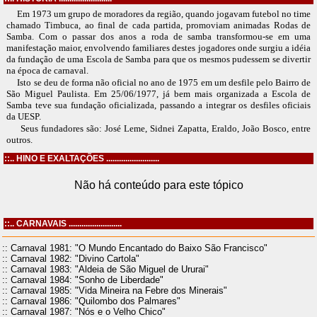
Em 1973 um grupo de moradores da região, quando jogavam futebol no time
chamado Timbuca, ao final de cada partida, promoviam animadas Rodas de
Samba. Com o passar dos anos a roda de samba transformou-se em uma
manifestação maior, envolvendo familiares destes jogadores onde surgiu a idéia
da fundação de uma Escola de Samba para que os mesmos pudessem se divertir
na época de carnaval.
Isto se deu de forma não oficial no ano de 1975 em um desfile pelo Bairro de
São Miguel Paulista. Em 25/06/1977, já bem mais organizada a Escola de
Samba teve sua fundação oficializada, passando a integrar os desfiles oficiais
da UESP.
Seus fundadores são: José Leme, Sidnei Zapatta, Eraldo, João Bosco, entre
outros.
::.. HINO E EXALTAÇÕES .........................
Não há conteúdo para este tópico
::.. CARNAVAIS .........................
:: Carnaval 1981: "O Mundo Encantado do Baixo São Francisco"
:: Carnaval 1982: "Divino Cartola"
:: Carnaval 1983: "Aldeia de São Miguel de Ururai"
:: Carnaval 1984: "Sonho de Liberdade"
:: Carnaval 1985: "Vida Mineira na Febre dos Minerais"
:: Carnaval 1986: "Quilombo dos Palmares"
:: Carnaval 1987: "Nós e o Velho Chico"