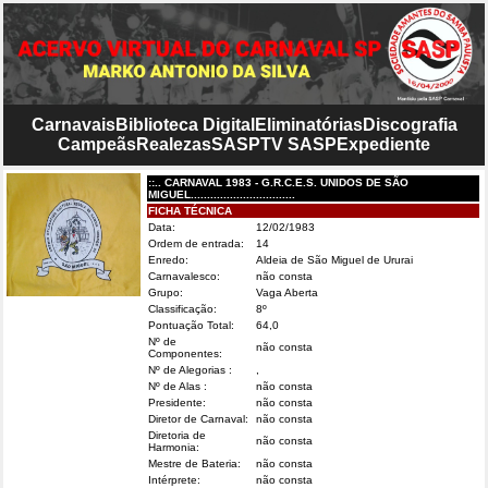
Carnavais
Biblioteca Digital
Eliminatórias
Discografia
Campeãs
Realezas
SASP
TV SASP
Expediente
::.. CARNAVAL 1983 - G.R.C.E.S. UNIDOS DE SÃO
MIGUEL................................
FICHA TÉCNICA
Data:
12/02/1983
Ordem de entrada:
14
Enredo:
Aldeia de São Miguel de Ururai
Carnavalesco:
não consta
Grupo:
Vaga Aberta
Classificação:
8º
Pontuação Total:
64,0
Nº de
não consta
Componentes:
Nº de Alegorias :
,
Nº de Alas :
não consta
Presidente:
não consta
Diretor de Carnaval:
não consta
Diretoria de
não consta
Harmonia:
Mestre de Bateria:
não consta
Intérprete:
não consta