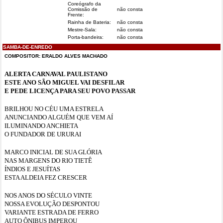
Coreógrafo da
Comissão de
não consta
Frente:
Rainha de Bateria:
não consta
Mestre-Sala:
não consta
Porta-bandeira:
não consta
SAMBA-DE-ENREDO
COMPOSITOR: ERALDO ALVES MACHADO
ALERTA CARNAVAL PAULISTANO
ESTE ANO SÃO MIGUEL VAI DESFILAR
E PEDE LICENÇA PARA SEU POVO PASSAR
BRILHOU NO CÉU UMA ESTRELA
ANUNCIANDO ALGUÉM QUE VEM AÍ
ILUMINANDO ANCHIETA
O FUNDADOR DE URURAI
MARCO INICIAL DE SUA GLÓRIA
NAS MARGENS DO RIO TIETÊ
ÍNDIOS E JESUÍTAS
ESTA ALDEIA FEZ CRESCER
NOS ANOS DO SÉCULO VINTE
NOSSA EVOLUÇÃO DESPONTOU
VARIANTE ESTRADA DE FERRO
AUTO ÔNIBUS IMPEROU