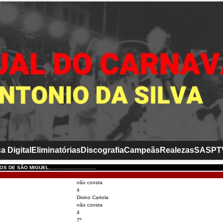
a Digital
Eliminatórias
Discografia
Campeãs
Realezas
SASP
T
E SÃO MIGUEL................................
não consta
4
Divino Cartola
não consta
4
7º