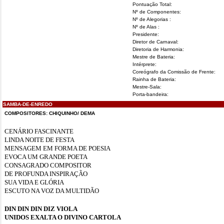
Pontuação Total:
Nº de Componentes:
Nº de Alegorias :
Nº de Alas :
Presidente:
Diretor de Carnaval:
Diretoria de Harmonia:
Mestre de Bateria:
Intérprete:
Coreógrafo da Comissão de Frente:
Rainha de Bateria:
Mestre-Sala:
Porta-bandeira:
SAMBA-DE-ENREDO
COMPOSITORES: CHIQUINHO/ DEMA
CENÁRIO FASCINANTE
LINDA NOITE DE FESTA
MENSAGEM EM FORMA DE POESIA
EVOCA UM GRANDE POETA
CONSAGRADO COMPOSITOR
DE PROFUNDA INSPIRAÇÃO
SUA VIDA E GLÓRIA
ESCUTO NA VOZ DA MULTIDÃO
DIN DIN DIN DIZ VIOLA
UNIDOS EXALTA O DIVINO CARTOLA