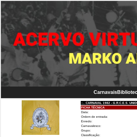
Carnavais
Bibliotec
::.. CARNAVAL 1982 - G.R.C.E.S. UNIDOS D
FICHA TÉCNICA
Data:
Ordem de entrada:
Enredo:
Carnavalesco:
Grupo:
Classificação: