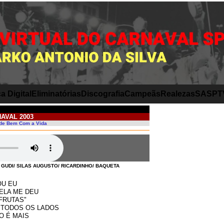
a Digital
Eliminatórias
Discografia
Campeãs
Realezas
SASP
T
AVAL 2003
ô de Bem Com a Vida
GUDI/ SILAS AUGUSTO/ RICARDINHO/ BAQUETA
OU EU
ELA ME DEU
FRUTAS"
 TODOS OS LADOS
O É MAIS