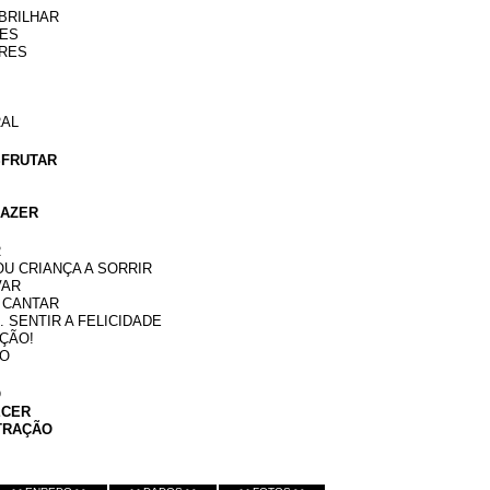
BRILHAR
RES
ORES
RAL
SFRUTAR
RAZER
R
OU CRIANÇA A SORRIR
VAR
 CANTAR
. SENTIR A FELICIDADE
AÇÃO!
ÃO
O
ECER
TRAÇÃO