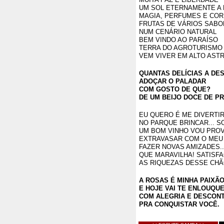
UM SOL ETERNAMENTE A 
MAGIA, PERFUMES E CO
FRUTAS DE VÁRIOS SAB
NUM CENÁRIO NATURAL
BEM VINDO AO PARAÍSO
TERRA DO AGROTURISMO
VEM VIVER EM ALTO AST
QUANTAS DELÍCIAS A DE
ADOÇAR O PALADAR
COM GOSTO DE QUE?
DE UM BEIJO DOCE DE P
EU QUERO É ME DIVERTI
NO PARQUE BRINCAR... S
UM BOM VINHO VOU PRO
EXTRAVASAR COM O MEU
FAZER NOVAS AMIZADES..
QUE MARAVILHA! SATISF
AS RIQUEZAS DESSE CH
A ROSAS É MINHA PAIXÃ
E HOJE VAI TE ENLOUQU
COM ALEGRIA E DESCON
PRA CONQUISTAR VOCÊ.