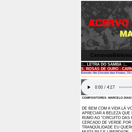
Carnavais
Bibliotec
::.. LETRA DO SAMBA ::..
S. ROSAS DE OURO - CARN
Enredo: No Circuito das Frutas, T
COMPOSITORES: MARCELO DIAS/ 
DE BEM COM A VIDA LÁ V
APRECIAR A BELEZA QUE 
RUMO AO "CIRCUITO DAS 
CERCADO DE VERDE POR
TRANQÜILIDADE EU QUER
MUITA PAZ E LIBERDADE