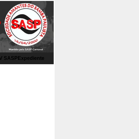
V SASP
Expediente