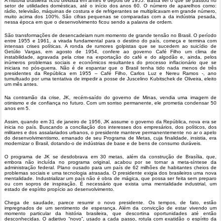
A história brasileira ficou dividida em antes e depois de 1955. Basta ver o que se passou no
setor de utilidades domésticas, até o início dos anos 60. O número de aparelhos como:
rádio, televisão, máquinas de costura e de refrigerantes se multiplicavam em grande número,
muito acima dos 100%. São cifras pequenas se comparadas com a da indústria pesada,
nessa época em que o desenvolvimento ficou sendo a palavra de ordem.
São transformações de desencadeiam num momento de grande tensão no Brasil. O período
entre 1955 e 1961, a virada fundamental para o destino do país, começa e termina com
intensas crises políticas. A ronda de rumores golpistas que se sucedem ao suicídio de
Getúlio Vargas, em agosto de 1954, confere ao governo Café Filho um clima de
instabilidade, agravada pela crise na exportação do café e do algodão e, ainda, pelos
inúmeros problemas sociais e econômicos resultantes do processo inflacionário que se
iniciara no pós-guerra. Não é de espantar que o Brasil tenha tido nada menos de três
presidentes da República em 1955 – Café Filho, Carlos Luz e Nereu Ramos -, ano
tumultuado por uma tentativa de impedir a posse de Juscelino Kubitschek de Oliveira, eleito
um mês antes.
Na contramão da crise, JK, recém-saído do governo de Minas, vendia uma imagem de
otimismo e de confiança no futuro. Com um sorriso permanente, ele prometia condensar 50
anos em 5.
Assim, quando em 31 de janeiro de 1956, JK assume o governo da República, nova era se
inicia no país. Buscando a conciliação dos interesses dos empresários, dos políticos, dos
militares e dos assalariados urbanos, o presidente manteve permanentemente no ar o apelo
do desenvolvimentismo, emanado de seu Programa de Metas, cuja finalidade, insistia, era
modernizar o Brasil, dotando-o de indústrias de base e de bens de consumo duráveis.
O programa de JK se desdobrava em 30 metas, além da construção de Brasília, que,
embora não incluída no programa original, acabou por se tornar a meta-síntese da
administração federal. Plano ousado para um país de 62 milhões de habitantes cheios de
problemas sociais e uma tecnologia atrasada. O presidente exigia dos brasileiros uma nova
mentalidade. Industrializar um país não é obra de mágica, que possa ser feita sem preparo
ou com sopros de inspiração. É necessário que exista uma mentalidade industrial, um
estado de espírito propício ao desenvolvimento.
Chega de saudade, parece resumir o novo presidente. Os tempos, de fato, estão
impregnados de um sentimento de esperança. Além da convicção de estar vivendo um
momento particular da história brasileira, que descortina oportunidades até então
desconhecidas. O adjetivo “novo”, usado a cada passo, rotula com exatidão o espírito da