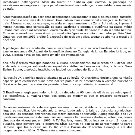
investidores estrangeiros. Além do tilintar do dinheiro que entrava, a presença de
investidores estrangeiros cumpria papel inestimável na mudança da mentalidade empresarial
do país.
A internacionalização da economia desempenha um importante papel na mudança, também,
dos hábitos e costumes do brasileiro. Uma cultura mais internacional começa a se formar no
país. A bossa nova, por exemplo, nascida em apartamentos da Zona Sul carioca, imprime à
musica nacional uma sofisticação de base jazzística e disputa a audiência da classe média
urbana com rock’n’roll americano, emblema da "juventude transviada" e da rebeldia beatnik.
Entre os admiradores desse ritmo, por sinal, não figurava o então governador paulista Jânio
Quadros, que em 1957 proíbe à execução de rock em bailes, alegando afronta à moral e à
decência.
A proibição Janista contrasta com a receptividade que a música brasileira virá a ter no
exterior nos anos 60. A partir do legendário show no Canegie Hall, nos Estados Unidos, em
1962, a bossa nova se fixa como um gênero internacional.
Yes, nós já temos mais que bananas. O Brasil, decididamente, faz sucesso no Exterior. Mas
a década consagra sobretudo os esportistas: Adhemar Ferreira da Silva, a tenista Maria
Esther Bueno, a seleção brasileira de futebol, os punhos de Eder Jofre.
Na gestão JK a política nuclear alcança nova definição. O presidente designa uma comissão
especial para estabelecer uma nova política para o setor, defendendo a vocação nuclear do
Brasil e rechaçando o status de parente pobre no campo atômico internacional.
O Brasil tem energia para tudo no início da década de 60: centrais elétricas, petróleo que é,
por excelência, a matéria-prima dos produtos modernos que o brasileiro começava a
consumir.
Os novos materiais da vida inauguraram uma nova sensibilidade, e, com ela, também a
língua se modifica. Um vocabulário americanizado adere à fala do dia-a-dia. contribuíram
para isso, os seriados americanos que fazem sucesso na televisão. A programação das TVs
brasileiras também muda de cara, com as primeiras transmissões diretas e, sobretudo, com a
chegada do videoteipe, em 1960. A TV Paulista, futura Globo leva ao ar com 2 horas de
duração, pela primeira vez, o programa Sílvio Santos na esteira do apresentador Abelardo
Barbosa, que faz sucesso na TV Rio com a Buzina do Chacrinha. Começa a era dos
programas de auditório. O Show está apenas começando.