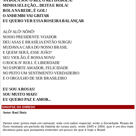
NA BOLA SOU O REI, O REI DA BOLA!
MINHA SELEÇÃO... DEITA E ROLA!
BOLA NA REDE, É GOL!
O ANHEMBI VAI GRITAR
EU QUERO VER ESSA ROSEIRA BALANÇAR
ALÔ! ALÔ! NÔNÔ!
NOSSO PRESIDENTE VOADOR
DEU ASAS E BRASÍLIA ENTÃO SURGIU
MUDAVA A CARA DO NOSSO BRASIL
E QUEM SERÁ, ESSE JOÃO?
SEU VIOLÃO, É BOSSA NOVA!
O ROCK-N’ ROLL É LIBERDADE
NO ESPORTE AMADOR, FELICIDADE
NO PEITO UM SENTIMENTO VERDADEIRO
E O ORGULHO DE SER BRASILEIRO
EU SOU A ROSAS!
SOU MUITO MAIS!
EU QUERO PAZ E AMOR...
SINOPSE DO ENREDO
Autor: Raul Diniz
Vamos viver juntos mais um carnaval, este com sabor especial, onde a Sociedade Rosas de
Ouro mostrará um período da história do nosso país, entre 1945 e 1964, que é um dos mais
decisivos para que possamos entender um pouco do que é hoje o Brasil.