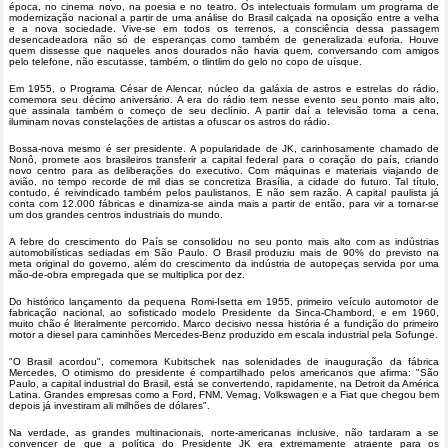
época, no cinema novo, na poesia e no teatro. Os intelectuais formulam um programa de
modernização nacional a partir de uma análise do Brasil calçada na oposição entre a velha
e a nova sociedade. Vive-se em todos os terrenos, a consciência dessa passagem
desencadeadora não só de esperanças como também de generalizada euforia. Houve
quem dissesse que naqueles anos dourados não havia quem, conversando com amigos
pelo telefone, não escutasse, também, o tlintlim do gelo no copo de uísque.
Em 1955, o Programa César de Alencar, núcleo da galáxia de astros e estrelas do rádio,
comemora seu décimo aniversário. A era do rádio tem nesse evento seu ponto mais alto,
que assinala também o começo de seu declínio. A partir daí a televisão toma a cena,
iluminam novas constelações de artistas a ofuscar os astros do rádio.
Bossa-nova mesmo é ser presidente. A popularidade de JK, carinhosamente chamado de
Nonô, promete aos brasileiros transferir a capital federal para o coração do país, criando
novo centro para as deliberações do executivo. Com máquinas e materiais viajando de
avião, no tempo recorde de mil dias se concretiza Brasília, a cidade do futuro. Tal título,
contudo, é reivindicado também pelos paulistanos. E não sem razão. A capital paulista já
conta com 12.000 fábricas e dinamiza-se ainda mais a partir de então, para vir a tornar-se
um dos grandes centros industriais do mundo.
A febre do crescimento do País se consolidou no seu ponto mais alto com as indústrias
automobilísticas sediadas em São Paulo. O Brasil produziu mais de 90% do previsto na
meta original do governo, além do crescimento da indústria de autopeças servida por uma
mão-de-obra empregada que se multiplica por dez.
Do histórico lançamento da pequena Romi-Isetta em 1955, primeiro veículo automotor de
fabricação nacional, ao sofisticado modelo Presidente da Sinca-Chambord, e em 1960,
muito chão é literalmente percorrido. Marco decisivo nessa história é a fundição do primeiro
motor a diesel para caminhões Mercedes-Benz produzido em escala industrial pela Sofunge.
"O Brasil acordou", comemora Kubitschek nas solenidades de inauguração da fábrica
Mercedes, O otimismo do presidente é compartilhado pelos americanos que afirma: "São
Paulo, a capital industrial do Brasil, está se convertendo, rapidamente, na Detroit da América
Latina. Grandes empresas como a Ford, FNM, Vemag, Volkswagen e a Fiat que chegou bem
depois já investiram ali milhões de dólares".
Na verdade, as grandes multinacionais, norte-americanas inclusive, não tardaram a se
convencer de que a política do Presidente JK era extremamente atraente para os