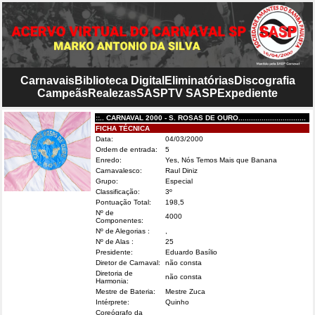
Carnavais
Biblioteca Digital
Eliminatórias
Discografia
Campeãs
Realezas
SASP
TV SASP
Expediente
::.. CARNAVAL 2000 - S. ROSAS DE OURO................................
FICHA TÉCNICA
Data:
04/03/2000
Ordem de entrada:
5
Enredo:
Yes, Nós Temos Mais que Banana
Carnavalesco:
Raul Diniz
Grupo:
Especial
Classificação:
3º
Pontuação Total:
198,5
Nº de
4000
Componentes:
Nº de Alegorias :
,
Nº de Alas :
25
Presidente:
Eduardo Basílio
Diretor de Carnaval:
não consta
Diretoria de
não consta
Harmonia:
Mestre de Bateria:
Mestre Zuca
Intérprete:
Quinho
Coreógrafo da