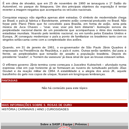
É em clima de showbiz, que em 25 de novembro de 1960 se ianaugura o 1º Salão do
Automóvel, no parque do Ibirapuera. Um dos principais objetivos da exposição é tentar
reverter a imagem negativa que acompanha os veículos nacionais.
Conquistar espaço não significa apenas abrir estradas. O símbolo de modernidade chega
ao Brasil, o país já fabrica o Bandeirante, primeiro avião comercial produzido no Brasil. Não
fosse pelo Plano Piloto que foi concebido para Brasília, em forma de avião, seria pela
música de Juca Chaves – “voar, voar, voar prá bem distante”- ilustração sonora da
perplexidade nacional diante de um presidente que acompanhava o ritmo dos modernos
estadistas mundiais. Voando pelo território nacional, ou em turnês pelos Estados Unidos e
Europa, JK conseguiu modernizar o país a ponto de familiarizar os brasileiros tanto com os
singelos sofás-cama como com a complexidade dos aviões.
Quando, em 31 de janeiro de 1961, o ex-governador de São Paulo Jânio Quadros é
empossado na Presidência da República, o país é outro. Outras serão também, daí para a
frente, as perplexidades que tomarão de assalto a população brasileira. Depois do
presidente “voador”, o “homem da vassoura” já dava sinal de que as bruxas estavam soltas.
O efêmero governo Jânio termina como começara o Juscelino Kubtschek – afundado numa
expressa crise em cujo horizonte já se formavam as nuvens do tumultuado período Jõao
Goulart e da reação militar de 1964. A estabilidade e a alegria dos anos JK, aquele
barulhinho do gelo nos copos de uísque, ficaram em longínquas lembranças.
FANTASIAS
Não há conteúdo para este tópico
MAIS INFORMAÇÕES SOBRE S. ROSAS DE OURO
HISTÓRIA
|
CARNAVAIS
|
HINO
|
CURIOSIDADES
Sobre a SASP
|
Equipe
|
Prêmios
|