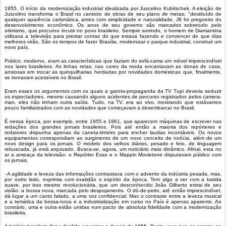
1955. O início da modernização industrial idealizada por Juscelino Kubitschek. A eleição de
Juscelino transforma o Brasil no canteiro de obras de seu plano de metas; "destituído de
qualquer aparência carismática, antes com simplicidade e naturalidade, JK foi pregoeiro do
desenvolvimento econômico. Os anos de seu governo são marcados sobretudo pelo
otimismo, que procurou incutir no povo brasileiro. Sempre sorrindo, o homem de Diamantina
utilizava a televisão para prestar contas do que estava fazendo e convencer de que dias
melhores virão. São os tempos de fazer Brasília, modernizar o parque industrial, construir um
novo país.
Prático, moderno, eram as características que faziam do sofá-cama um móvel imprescindível
nos lares brasileiros. As linhas retas, nas cores da moda encantavam as donas de casa,
ansiosas em trocar as quinquilharias herdadas por novidades domésticas que, finalmente,
se tornavam acessíveis no Brasil.
Eram esses os argumentos com os quais a garota-propaganda da TV Tupi deveria seduzir
os espectadores, mesmo causando alguns acidentes de percurso registrados pelos camera-
man, eles não tinham outra saída. Tudo, na TV, era ao vivo, mostrando que estávamos
pouco familiarizados com as novidades que começavam a desembarcar no Brasil.
É nessa época, por exemplo, entre 1955 e 1961, que aparecem máquinas de escrever nas
redações dos grandes jornais brasileiros. Pois até então a maioria dos repórteres e
redatores dispunha apenas da caneta-tinteiro para encher laudas incontáveis. Os novos
equipamentos correspondiam ao surgimento de um novo conceito de notícia, além de um
novo design para os jornais. O modelo dos velhos diários, pesado e feio, de linguagem
rebuscada, já está arquivado. Busca-se, agora, um noticiário mais dinâmico. Afinal, esta no
ar a ameaça da televisão: o Repórter Esso e o Mappin Movietone disputavam público com
os jornais.
- A agilidade e leveza das informações contrastava com o advento da indústria pesada, mas,
por outro lado, exprimia com exatidão o espírito da época. Tem algo a ver com a batida
suave, por isso mesmo revolucionária, que um desconhecido João Gilberto extrai de seu
violão: a bossa nova, marcada pelo despojamento. O dó-de-peito, até então imprescindível,
dá lugar a um canto falado, a uma voz confidencial. Mas o contraste entre a leveza musical
e a temática da bossa-nova e a industrialização em curso no País é apenas aparente. Ao
contrário, uma e outra estão unidas num pacto de absoluta fidelidade com a modernização
brasileira.