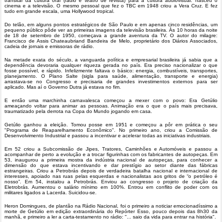
transitar da cultura oral (rádio e teatro de revista) para a cultura audiovisual: nasceu o
cinema e a televisão. O mesmo pessoal que fez o TBC em 1948 criou a Vera Cruz. E fez
tudo em grande escala, uma Hollywood tropical.
Do telão, em alguns pontos estratégicos de São Paulo e em apenas cinco residências, um
pequeno público pôde ver as primeiras imagens da televisão brasileira. Às 10 horas da noite
de 18 de setembro de 1950, começava a grande aventura da TV. O autor do milagre:
Francisco de Assis Chateaubriand Bandeira de Melo, proprietário dos Diários Associados,
cadeia de jornais e emissoras de rádio.
Na metade exata do século, a vanguarda política e empresarial brasileira já sabia que a
dependência devoraria qualquer riqueza gerada no país. Era preciso nacionalizar o que
fosse possível, e rápido. Infelizmente faltava o básico: energia, combustíveis, transportes,
planejamento. O Plano Salte (sigla para saúde, alimentação, transporte e energia)
arrastava-se no Congresso e precisaria de grandes investimentos externos para ser
aplicado. Mas aí o Governo Dutra já estava no fim.
E então uma marchinha carnavalesca começou a mexer com o povo: Era Getúlio
ameaçando voltar para animar as pessoas. Animação era o que o país mais precisava,
traumatizado pela derrota na Copa do Mundo jogando em casa.
Getúlio ganhou a eleição. Tomou posse em 1951 e começou a pôr em prática o seu
"Programa de Reaparelhamento Econômico". No primeiro ano, criou a Comissão de
Desenvolvimento Industrial e passou a incentivar e acelerar todas as iniciativas industriais.
Em 52 criou a Subcomissão de Jipes, Tratores, Caminhões e Automóveis e passou a
acompanhar de perto a evolução e a trocar figurinhas com os fabricantes de autopeças. Em
53, inaugurou a primeira mostra da indústria nacional de autopeças, para conhecer a
dimensão do que estava incentivando e dar prestígio ao setor diante das fábricas
estrangeiras. Criou a Petrobrás depois de verdadeira batalha nacional e internacional de
interesses, apoiado nas ruas pelas esquerdas e nacionalistas aos gritos de “o petróleo é
nosso”. Em 54, instalou a Petrobrás. Enviou ao congresso o projeto de criação da
Eletrobrás. Aumentou o salário mínimo em 100%. Entrou em conflito de poder com os
militares ligados a Lacerda. Suicidou-se.
Heron Domingues, de plantão na Rádio Nacional, foi o primeiro a noticiar emocionadíssimo a
morte de Getúlio em edição extraordinária do Repórter Esso, pouco depois das 8h30 da
manhã, e primeiro a ler a carta-testamento no rádio: "... saio da vida para entrar na história".