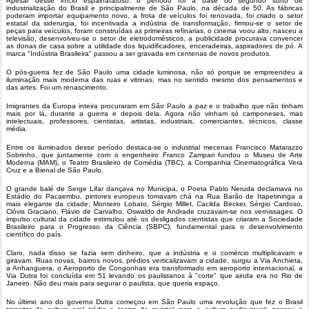
Apesar desse início espalhafatoso, o período foi a base do segundo surto de
industrialização do Brasil e principalmente de São Paulo, na década de 50. As fábricas
puderam importar equipamento novo, a frota de veículos foi renovada, foi criado o setor
estatal da siderurgia, foi incentivada a indústria de transformação, firmou-se o setor de
peças para veículos, foram construídas as primeiras refinarias, o cinema voou alto, nasceu a
televisão, desenvolveu-se o setor de eletrodomésticos, a publicidade procurava convencer
as donas de casa sobre a utilidade dos liquidificadores, enceradeiras, aspiradores de pó. A
marca "Indústria Brasileira" passou a ser gravada em centenas de novos produtos.
O pós-guerra fez de São Paulo uma cidade luminosa, não só porque se empreendeu a
iluminação mais moderna das ruas e vitrinas, mas no sentido mesmo dos pensamentos e
das artes. Foi um renascimento.
Imigrantes da Europa inteira procuraram em São Paulo a paz e o trabalho que não tinham
mais por lá, durante a guerra e depois dela. Agora não vinham só camponeses, mas
intelectuais, professores, cientistas, artistas, industriais, comerciantes, técnicos, classe
média.
Entre os iluminados desse período destaca-se o industrial mecenas Francisco Matarazzo
Sobrinho, que juntamente com o engenheiro Franco Zampari fundou o Museu de Arte
Moderna (MAM), o Teatro Brasileiro de Comédia (TBC), a Companhia Cinematográfica Vera
Cruz e a Bienal de São Paulo.
O grande balé de Serge Lifar dançava no Municipa, o Poeta Pablo Neruda declamava no
Estádio do Pacaembu, pintores europeus tomavam chá na Rua Barão de Itapetininga a
mais elegante da cidade; Monteiro Lobato, Sérgio Millet, Cacilda Becker, Sérgio Cardoso,
Clóvis Graciano, Flávio de Carvalho, Oswaldo de Andrade cruzavam-se nos vernissages. O
impulso cultural da cidade estimulou até os desligados cientistas que criaram a Sociedade
Brasileiro para o Progresso da Ciência (SBPC), fundamental para o desenvolvimento
científico do país.
Claro, nada disso se fazia sem dinheiro, que a indústria e o comércio multiplicavam e
giravam. Ruas novas, bairros novos, prédios verticalizavam a cidade, surgiu a Via Anchieta,
a Anhanguera, o Aeroporto de Congonhas era transformado em aeroporto internacional, a
Via Dutra foi concluída em 51 levando os paulistanos à "corte" que ainda era no Rio de
Janeiro. Não deu mais para segurar o paulista, que queria espaço.
No último ano do governo Dutra começou em São Paulo uma revolução que fez o Brasil