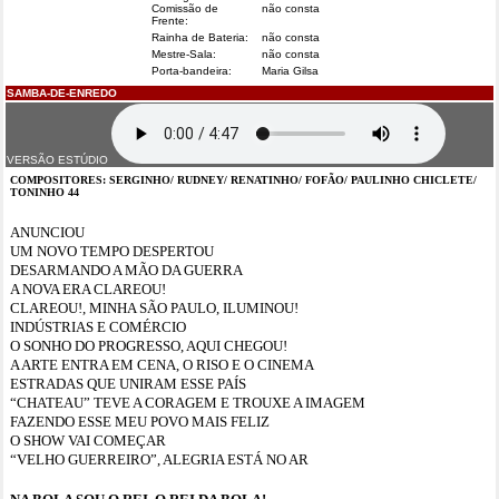
Comissão de
não consta
Frente:
Rainha de Bateria:
não consta
Mestre-Sala:
não consta
Porta-bandeira:
Maria Gilsa
SAMBA-DE-ENREDO
VERSÃO ESTÚDIO
COMPOSITORES: SERGINHO/ RUDNEY/ RENATINHO/ FOFÃO/ PAULINHO CHICLETE/
TONINHO 44
ANUNCIOU
UM NOVO TEMPO DESPERTOU
DESARMANDO A MÃO DA GUERRA
A NOVA ERA CLAREOU!
CLAREOU!, MINHA SÃO PAULO, ILUMINOU!
INDÚSTRIAS E COMÉRCIO
O SONHO DO PROGRESSO, AQUI CHEGOU!
A ARTE ENTRA EM CENA, O RISO E O CINEMA
ESTRADAS QUE UNIRAM ESSE PAÍS
“CHATEAU” TEVE A CORAGEM E TROUXE A IMAGEM
FAZENDO ESSE MEU POVO MAIS FELIZ
O SHOW VAI COMEÇAR
“VELHO GUERREIRO”, ALEGRIA ESTÁ NO AR