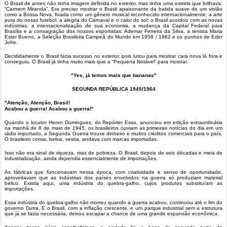
O Brasil de antes não tinha imagem definida no exterior, mas tinha uma estrela que brilhava:
“Carmem Miranda”. Era preciso mostrar o Brasil apaixonante da batida suave de um violão
como a Bossa Nova, fixada como um gênero musical reconhecido internacionalmente, a arte
pura do nosso futebol, a alegria do Carnaval e o calor do sol: o Brasil acordou com as novas
indústrias, a internacionalização de sua economia, a mudança da Capital Federal para
Brasília e a consagração dos nossos esportistas: Ademar Ferreira da Silva, a tenista Maria
Ester Bueno, a Seleção Brasileira Campeã do Mundo em 1958 / 1962 e os punhos de Eder
Jofre.
Decididamente o Brasil fazia sucesso no exterior, pois lutou para mostrar cara nova lá fora e
conseguiu. O Brasil já tinha muito mais que a “Pequena Notável” para mostrar.
"Yes, já temos mais que bananas"
SEGUNDA REPÚBLICA 1945/1964
"Atenção, Atenção, Brasil!
Acabou a guerra! Acabou a guerra!"
Quando o locutor Heron Domingues, do Repórter Esso, anunciou em edição extraordinária
na manhã de 8 de maio de 1945, os brasileiros ouviam as primeiras notícias do dia em um
rádio importado, a Segunda Guerra trouxe dinheiro e muitos créditos comerciais para o país.
O brasileiro comia, bebia, vestia, andava com marcas importadas.
Isso não era sinal de riqueza, mas de pobreza. O Brasil, depois de seis décadas e meia de
industrialização, ainda dependia essencialmente de importações.
As fábricas que funcionavam nessa época, com criatividade e senso de oportunidade,
aproveitavam que as indústrias dos países envolvidos na guerra só produziam material
bélico. Existia aqui, uma indústria do quebra-galho, cujos produtos substituíam as
importações.
Essa indústria do quebra-galho não morreu quando a guerra acabou, continuou até o fim do
governo Dutra. E o Brasil, com a inflação crescente, e um parque industrial sem a estrutura
que já se fazia necessária, deixou escapar a chance de uma grande expansão econômica.