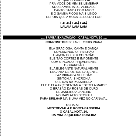
TE TRAGO UMA ROSA
PRÁ VOCÊ DE MIM SE LEMBRAR
SOU SAMBISTA DE VERDADE
CANTO SAMBA COM AMOR
E O SAMBA FICOU MAIS LINDO
DEPOIS QUE A MOÇA BEIJOU A FLOR
LALAIÁ LAIÁ LAIÁ
LALAIÁ LAIÁ LAIÁ
..:: SAMBA EXALTAÇÃO - CASAL NOTA 10 ::..
COMPOSITORES:
XAVIER/CRIS VIANA
ELA GRACIOSA, CANTA E DANÇA
CONDUZINDO O PAVILHÃO
O AMOR DO SEU CORAÇÃO
ELE TÃO CORTEZ E IMPONENTE
COM GINGADO IRREVERENTE
O GUARDIÃO
ELA ELEGANTE NATURALMENTE
ENCANTA OS OLHOS DA GENTE
FAZ VIBRAR A MULTIDÃO
SINTONIA, SINCRONIA
O SHOW NA PASSARELA
ELE E ELA APRESENTAM A ESTRELA MAIOR
O BRASÃO DA ROSAS DE OURO
DE JANEIRO A JANEIRO
NO MAIS ALTO DEGRAU
PARA BRILHAR MAIS UMA VEZ NO CARNAVAL
OLHA AI…
MESTRE-SALA E PORTA-BANDEIRA
O CASAL NOTA 10,
DA MINHA QUERIDA ROSEIRA