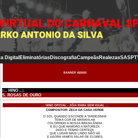
a Digital
Eliminatórias
Discografia
Campeãs
Realezas
SASP
T
BANNER 468X60
::.. HINO ..::
S. ROSAS DE OURO
..:: HINO OFICIAL - JÓIA RARA SEM IGUAL ::..
COMPOSITOR: ZECA DA CASA VERDE
O SOL QUANDO ESCONDE A TARDEZINHA
TEM A COR DE MARAVILHA
COLORINDO A NOSSA BRASILÂNDIA
E EU QUE NAMORO A NATUREZA
DIGO E TENHO CERTEZA
QUE LUGAR MAIS LINDO NÃO HÁ
E AGORA VAMOS FALAR DE FLORES