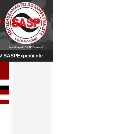
V SASP
Expediente