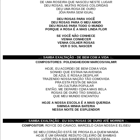
DE UMA ROSEIRA QUE NASCEU NESTE LUGAR
DEU ROSAS, MUITAS ROSAS COLORIDAS
DEU UMA ROSA DE OURO
JÓIA RARA SEM IGUAL
DEU ROSAS PARA VOCÊ
DEU ROSAS PARA O MEU AMOR
DEU ROSAS PARA TODO O MUNDO
PORQUE A ROSA É A MAIS LINDA FLOR
SE VOCÊ NÃO CONHECE
VENHA CONHECER
VENHA COLHER ROSAS
VER O SOL NASCER
..:: SAMBA EXALTAÇÃO - DE BEM COM A VIDA ::..
COMPOSITORES: POLENGHE/DOM MARCOS/VALMIR
HOJE, EU ACORDEI DE BEM COM A VIDA
SONHEI QUE ESTAVA NA AVENIDA
DE AZUL E ROSA A DESFILAR
TRAZENDO NOSSA NAÇÃO TÃO COMOVIDA
PRA ESTA FESTA DE MAGIA
DA CULTURA POPULAR
ENTÃO, ME DEPAREI COM A MAIS BELA
ROSAS DE OURO TÃO SINGELA
QUE MEU MUNDO ENCANTOU
HOJE A NOSSA ESCOLA É A MAIS QUERIDA
SWINGA MINHA BATERIA
NESSA NOITE DE ESPLENDOR
..:: SAMBA EXALTAÇÃO - EU SOU ROSAS DE OURO ATÉ MORRER ::..
COMPOSITOR:
ROYCE DO CAVACO, MARCELO CASA NOSSA E ELISEU
SE MEU CORAÇÃO ESTÁ DE PROSA ELA QUEM MANDA
HOJE É UM GRANDE REDUTO CELEIRO DE BAMBAS
LUTAR PELA SUA BANDEIRA É NOSSO IDEAL