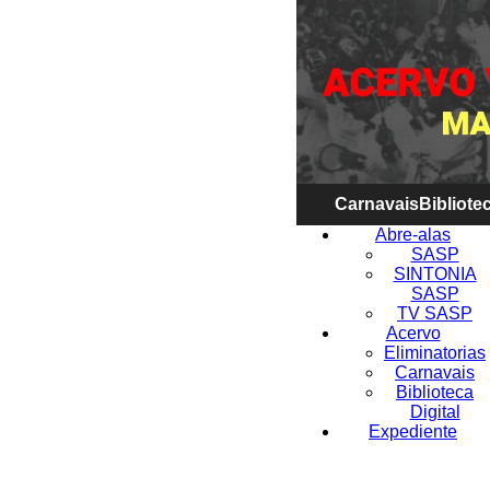
Carnavais
Bibliotec
Abre-alas
SASP
SINTONIA
SASP
TV SASP
Acervo
Eliminatorias
Carnavais
Biblioteca
Digital
Expediente