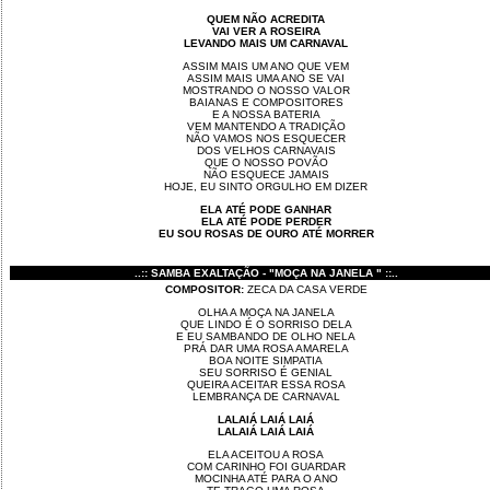
QUEM NÃO ACREDITA
VAI VER A ROSEIRA
LEVANDO MAIS UM CARNAVAL
ASSIM MAIS UM ANO QUE VEM
ASSIM MAIS UMA ANO SE VAI
MOSTRANDO O NOSSO VALOR
BAIANAS E COMPOSITORES
E A NOSSA BATERIA
VEM MANTENDO A TRADIÇÃO
NÃO VAMOS NOS ESQUECER
DOS VELHOS CARNAVAIS
QUE O NOSSO POVÃO
NÃO ESQUECE JAMAIS
HOJE, EU SINTO ORGULHO EM DIZER
ELA ATÉ PODE GANHAR
ELA ATÉ PODE PERDER
EU SOU ROSAS DE OURO ATÉ MORRER
..:: SAMBA EXALTAÇÃO - "MOÇA NA JANELA " ::..
COMPOSITOR:
ZECA DA CASA VERDE
OLHA A MOÇA NA JANELA
QUE LINDO É O SORRISO DELA
E EU SAMBANDO DE OLHO NELA
PRÁ DAR UMA ROSA AMARELA
BOA NOITE SIMPATIA
SEU SORRISO É GENIAL
QUEIRA ACEITAR ESSA ROSA
LEMBRANÇA DE CARNAVAL
LALAIÁ LAIÁ LAIÁ
LALAIÁ LAIÁ LAIÁ
ELA ACEITOU A ROSA
COM CARINHO FOI GUARDAR
MOCINHA ATÉ PARA O ANO