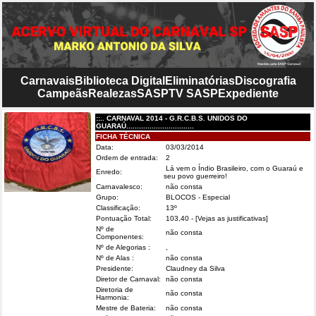
Carnavais
Biblioteca Digital
Eliminatórias
Discografia
Campeãs
Realezas
SASP
TV SASP
Expediente
::.. CARNAVAL 2014 - G.R.C.B.S. UNIDOS DO
GUARAÚ................................
FICHA TÉCNICA
Data:
03/03/2014
Ordem de entrada:
2
Lá vem o Índio Brasileiro, com o Guaraú e
Enredo:
seu povo guerreiro!
Carnavalesco:
não consta
Grupo:
BLOCOS - Especial
Classificação:
13º
Pontuação Total:
103,40
- [Vejas as justificativas]
Nº de
não consta
Componentes:
Nº de Alegorias :
,
Nº de Alas :
não consta
Presidente:
Claudney da Silva
Diretor de Carnaval:
não consta
Diretoria de
não consta
Harmonia:
Mestre de Bateria:
não consta