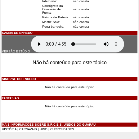
Intérprete:
não consta
Coreógrafo da
Comissão de
não consta
Frente:
Rainha de Bateria:
não consta
Mestre-Sala:
não consta
Porta-bandeira:
não consta
SAMBA-DE-ENREDO
VERSÃO ESTÚDIO
Não há conteúdo para este tópico
SINOPSE DO ENREDO
Não há conteúdo para este tópico
FANTASIAS
Não há conteúdo para este tópico
MAIS INFORMAÇÕES SOBRE G.R.C.B.S. UNIDOS DO GUARAÚ
HISTÓRIA
|
CARNAVAIS
|
HINO
|
CURIOSIDADES