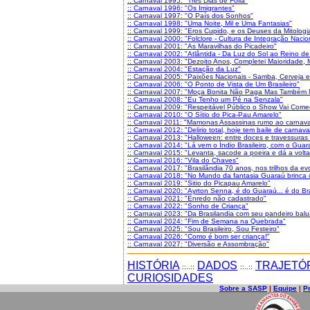
:: Carnaval 1995: "Três Dias de Folia"
:: Carnaval 1996: "Os Imigrantes"
:: Carnaval 1997: "O País dos Sonhos"
:: Carnaval 1998: "Uma Noite, Mil e Uma Fantasias"
:: Carnaval 1999: "Eros Cupido, e os Deuses da Mitologi
:: Carnaval 2000: "Folclore - Cultura de Integração Nacio
:: Carnaval 2001: "As Maravilhas do Picadeiro"
:: Carnaval 2002: "Atlântida - Da Luz do Sol ao Reino d
:: Carnaval 2003: "Dezoito Anos, Completei Maioridade,
:: Carnaval 2004: "Estação da Luz"
:: Carnaval 2005: "Paixões Nacionais - Samba, Cerveja e
:: Carnaval 2006: "O Ponto de Vista de Um Brasileiro"
:: Carnaval 2007: "Moça Bonita Não Paga Mas Também N
:: Carnaval 2008: "Eu Tenho um Pé na Senzala"
:: Carnaval 2009: "Respeitável Público o Show Vai Come
:: Carnaval 2010: "O Sítio do Pica-Pau Amarelo"
:: Carnaval 2011: "Mamonas Assassinas rumo ao carnava
:: Carnaval 2012: "Delirio total, hoje tem baile de carnava
:: Carnaval 2013: "Halloween: entre doces e travessuras
:: Carnaval 2014: "Lá vem o Índio Brasileiro, com o Guar
:: Carnaval 2015: "Levanta, sacode a poeira e dá a volta
:: Carnaval 2016: "Vila do Chaves"
:: Carnaval 2017: "Brasilândia 70 anos, nos trilhos da ev
:: Carnaval 2018: "No Mundo da fantasia Guaraú brinca
:: Carnaval 2019: "Sitio do Picapau Amarelo"
:: Carnaval 2020: "Ayrton Senna, é do Guaraú... é do Bra
:: Carnaval 2021: "Enredo não cadastrado"
:: Carnaval 2022: "Sonho de Criança"
:: Carnaval 2023: "Da Brasilandia com seu pandeiro baluar
:: Carnaval 2024: "Fim de Semana na Quebrada"
:: Carnaval 2025: "Sou Brasileiro, Sou Festeiro"
:: Carnaval 2026: "Como é bom ser criança!"
:: Carnaval 2027: "Diversão e Assombração"
HISTÓRIA
DADOS
TRAJETÓ
::..::
::..::
CURIOSIDADES
Sobre a SASP
|
Equipe
|
P