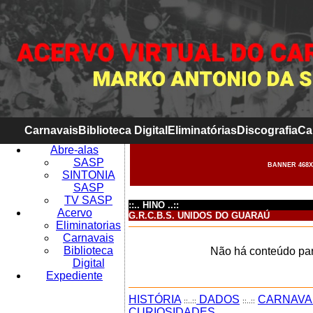
Carnavais
Biblioteca Digital
Eliminatórias
Discografia
Ca
Abre-alas
SASP
BANNER 468X
SINTONIA
SASP
TV SASP
::.. HINO ..::
Acervo
G.R.C.B.S. UNIDOS DO GUARAÚ
Eliminatorias
Carnavais
Biblioteca
Não há conteúdo par
Digital
Expediente
HISTÓRIA
DADOS
CARNAVA
::..::
::..::
CURIOSIDADES