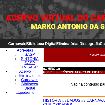
Carnavais
Biblioteca Digital
Eliminatórias
Discografia
Ca
Abre-alas
SASP
BANNER 468X
SINTONIA
SASP
TV SASP
::.. HINO ..::
Acervo
G.R.C.E.S. PRÍNCIPE NEGRO DE CIDADE
Eliminatorias
Carnavais
Biblioteca
Não há conteúdo par
Digital
Expediente
HISTÓRIA
DADOS
CARNAVA
::..::
::..::
CURIOSIDADES