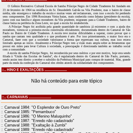
O Grêmio Recreativo Cultural Escola de Samba Príncipe Negro de Cidade Tiradentes foi fundado em
23 de fevereiro de 1964 na residência do Sr. Deusdedeth Galvão na Vila Prudente, mas o bairro de classe
média, não enxergava o trabalho da escola e muitas vezes até reclamavam, com isso a escola foi perdendo
seus componentes. Em 1996 Rossimara Vieira Isaias, mais conhecida como Inhana (presidente da escola),
junto com sua família e alguns moradores da Vila prudente, migraram para a Cidade Tiradentes, bairro de
classe baixa na periferia da Zona Leste, no qual a escola foi estabelecida.
A Príncipe Negro foi acolhida pela grande quantidade de sambista já existentes e com a ajuda dos
moradores, tornou-se a primeira escola constituída oficialmente, documentada dentro do Carnaval de São
Paulo no Bairro de Cidade Tiradentes. A escola teve muitas dificuldades a superar, como provar que o
samba que cantam tem qualidade e o que produzem é arte. Por isso primeiramente, o maior foco era o
Carnaval, fazer com que a sociedade valorizasse a forma que expressam sua cultura, mas isso estava
limitado apenas ao início. Atualmente a Príncipe Negro tem a visão mais ampla sobre as ferramentas que
possui em mãos para levar Cultura à sociedade, a preocupação é direcionada também ao trabalho social
com a comunidade.
A escola de samba Príncipe Negro, foi reconhecida por seus méritos e por este motivo, hoje esta sendo
filiada à “União das Escolas de Samba”, ela é regularizada dentro do Carnaval de São Paulo, portanto,
sendo assim tem direito a receber o subsídio da Prefeitura Municipal para compra de material. Mas, grande
parte da renda da confecção do Carnaval eles obtém através da solidariedade dos componentes.
::.. HINO E EXALTAÇÕES .........................
Não há conteúdo para este tópico
::.. CARNAVAIS .........................
:: Carnaval 1984: "O Esplendor de Ouro Preto"
:: Carnaval 1985: "Pernambuco"
:: Carnaval 1986: "O Menino Maluquinho"
:: Carnaval 1987: "Enredo não cadastrado"
:: Carnaval 1988: "Exaltação à Zumbi"
:: Carnaval 1989: "Enredo não cadastrado"