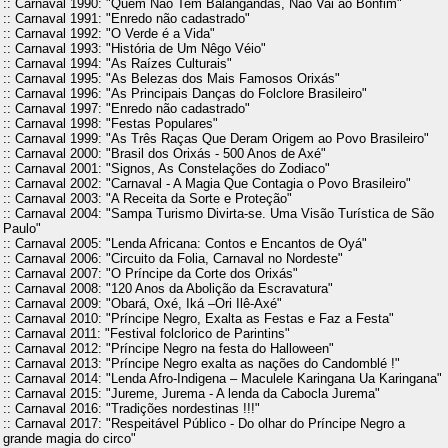
:: Carnaval 1990: "Quem Não Tem Balangandãs, Não Vai ao Bonfim"
:: Carnaval 1991: "Enredo não cadastrado"
:: Carnaval 1992: "O Verde é a Vida"
:: Carnaval 1993: "História de Um Nêgo Véio"
:: Carnaval 1994: "As Raízes Culturais"
:: Carnaval 1995: "As Belezas dos Mais Famosos Orixás"
:: Carnaval 1996: "As Principais Danças do Folclore Brasileiro"
:: Carnaval 1997: "Enredo não cadastrado"
:: Carnaval 1998: "Festas Populares"
:: Carnaval 1999: "As Três Raças Que Deram Origem ao Povo Brasileiro"
:: Carnaval 2000: "Brasil dos Orixás - 500 Anos de Axé"
:: Carnaval 2001: "Signos, As Constelações do Zodiaco"
:: Carnaval 2002: "Carnaval - A Magia Que Contagia o Povo Brasileiro"
:: Carnaval 2003: "A Receita da Sorte e Proteção"
:: Carnaval 2004: "Sampa Turismo Divirta-se. Uma Visão Turística de São
Paulo"
:: Carnaval 2005: "Lenda Africana: Contos e Encantos de Oyá"
:: Carnaval 2006: "Circuito da Folia, Carnaval no Nordeste"
:: Carnaval 2007: "O Príncipe da Corte dos Orixás"
:: Carnaval 2008: "120 Anos da Abolição da Escravatura"
:: Carnaval 2009: "Obará, Oxé, Iká –Ori Ilê-Axé"
:: Carnaval 2010: "Príncipe Negro, Exalta as Festas e Faz a Festa"
:: Carnaval 2011: "Festival folclorico de Parintins"
:: Carnaval 2012: "Príncipe Negro na festa do Halloween"
:: Carnaval 2013: "Príncipe Negro exalta as nações do Candomblé !"
:: Carnaval 2014: "Lenda Afro-Indigena – Maculele Karingana Ua Karingana"
:: Carnaval 2015: "Jureme, Jurema - A lenda da Cabocla Jurema"
:: Carnaval 2016: "Tradições nordestinas !!!"
:: Carnaval 2017: "Respeitável Público - Do olhar do Príncipe Negro a
grande magia do circo"