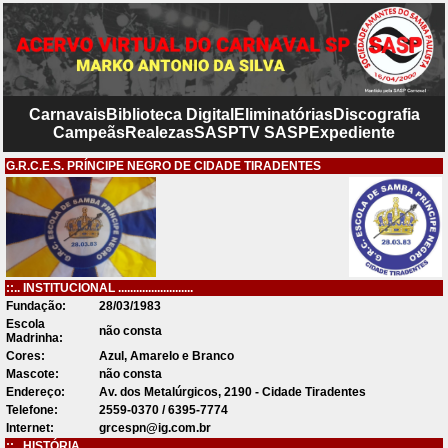
Carnavais
Biblioteca Digital
Eliminatórias
Discografia
Campeãs
Realezas
SASP
TV SASP
Expediente
G.R.C.E.S. PRÍNCIPE NEGRO DE CIDADE TIRADENTES
::.. INSTITUCIONAL .........................
Fundação:
28/03/1983
Escola
não consta
Madrinha:
Cores:
Azul, Amarelo e Branco
Mascote:
não consta
Endereço:
Av. dos Metalúrgicos, 2190 - Cidade Tiradentes
Telefone:
2559-0370 / 6395-7774
Internet:
grcespn@ig.com.br
::.. HISTÓRIA .........................