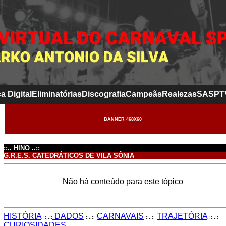
a Digital
Eliminatórias
Discografia
Campeãs
Realezas
SASP
T
BANNER 468X60
::.. HINO ..::
G.R.E.S. CATEDRÁTICOS DE VILA SÔNIA
Não há conteúdo para este tópico
HISTÓRIA
DADOS
CARNAVAIS
TRAJETÓRIA
::..::
::..::
::..::
::..::
CURIOSIDADES