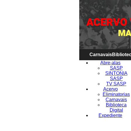
Carnavais
Bibliotec
Abre-alas
SASP
SINTONIA
SASP
TV SASP
Acervo
Eliminatorias
Carnavais
Biblioteca
Digital
Expediente