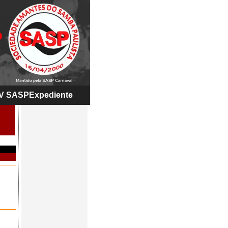
V SASP
Expediente