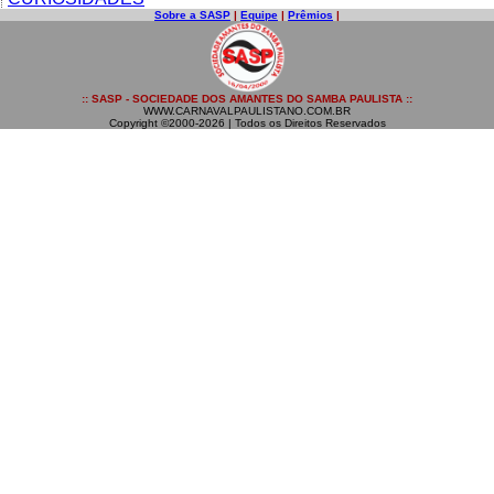
Sobre a SASP
|
Equipe
|
Prêmios
|
:: SASP - SOCIEDADE DOS AMANTES DO SAMBA PAULISTA ::
WWW.CARNAVALPAULISTANO.COM.BR
Copyright ©2000-2026 | Todos os Direitos Reservados