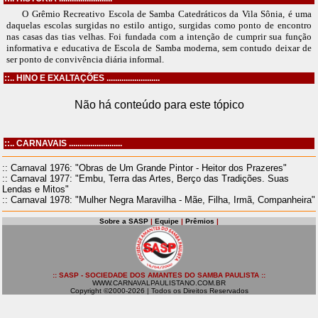
O Grêmio Recreativo Escola de Samba Catedráticos da Vila Sônia, é uma
daquelas escolas surgidas no estilo antigo, surgidas como ponto de encontro
nas casas das tias velhas. Foi fundada com a intenção de cumprir sua função
informativa e educativa de Escola de Samba moderna, sem contudo deixar de
ser ponto de convivência diária informal.
::.. HINO E EXALTAÇÕES .........................
Não há conteúdo para este tópico
::.. CARNAVAIS .........................
:: Carnaval 1976: "Obras de Um Grande Pintor - Heitor dos Prazeres"
:: Carnaval 1977: "Embu, Terra das Artes, Berço das Tradições. Suas
Lendas e Mitos"
:: Carnaval 1978: "Mulher Negra Maravilha - Mãe, Filha, Irmã, Companheira"
Sobre a SASP
|
Equipe
|
Prêmios
|
:: SASP - SOCIEDADE DOS AMANTES DO SAMBA PAULISTA ::
WWW.CARNAVALPAULISTANO.COM.BR
Copyright ©2000-2026 | Todos os Direitos Reservados