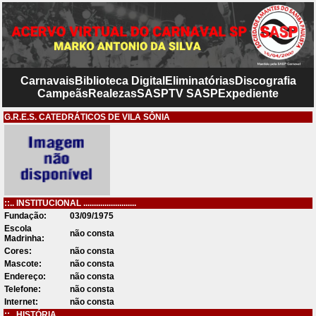
Carnavais
Biblioteca Digital
Eliminatórias
Discografia
Campeãs
Realezas
SASP
TV SASP
Expediente
G.R.E.S. CATEDRÁTICOS DE VILA SÔNIA
::.. INSTITUCIONAL .........................
Fundação:
03/09/1975
Escola
não consta
Madrinha:
Cores:
não consta
Mascote:
não consta
Endereço:
não consta
Telefone:
não consta
Internet:
não consta
::.. HISTÓRIA .........................