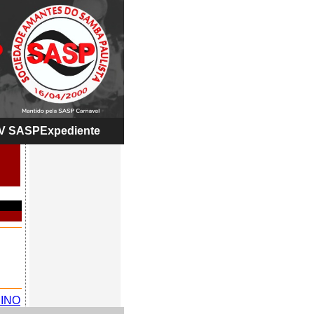
V SASP
Expediente
INO