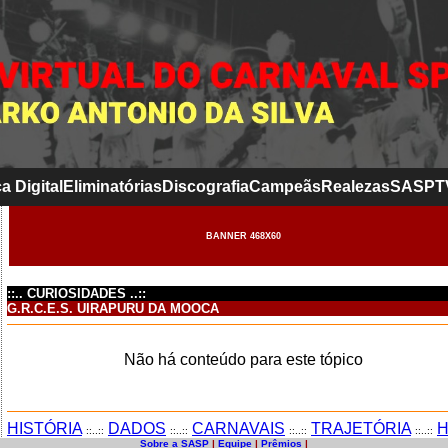
a Digital
Eliminatórias
Discografia
Campeãs
Realezas
SASP
T
BANNER 468X60
::.. CURIOSIDADES ..::
G.R.C.E.S. UIRAPURU DA MOOCA
Não há conteúdo para este tópico
HISTÓRIA
DADOS
CARNAVAIS
TRAJETÓRIA
H
::..::
::..::
::..::
::..::
Sobre a SASP
|
Equipe
|
Prêmios
|