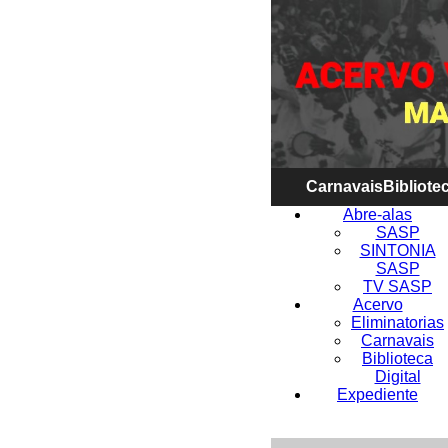
Carnavais
Bibliotec
Abre-alas
SASP
SINTONIA
SASP
TV SASP
Acervo
Eliminatorias
Carnavais
Biblioteca
Digital
Expediente