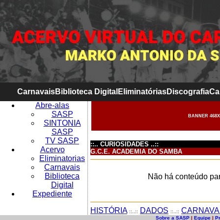
Carnavais
Biblioteca Digital
Eliminatórias
Discografia
Ca
Abre-alas
SASP
BANNER 468X
SINTONIA
SASP
TV SASP
::.. CURIOSIDADES ..::
Acervo
G.C.E. ACADEMIA DO SAMBA
Eliminatorias
Carnavais
Biblioteca
Não há conteúdo par
Digital
Expediente
HISTÓRIA
DADOS
CARNAVA
::..::
::..::
Sobre a SASP
|
Equipe
|
P