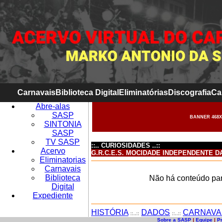
Carnavais
Biblioteca Digital
Eliminatórias
Discografia
Ca
Abre-alas
SASP
BANNER 468X
SINTONIA
SASP
TV SASP
::.. CURIOSIDADES ..::
Acervo
G.R.C.E.S. MOCIDADE INDEPENDENTE D
Eliminatorias
Carnavais
Biblioteca
Não há conteúdo par
Digital
Expediente
HISTÓRIA
DADOS
CARNAVA
::..::
::..::
Sobre a SASP
|
Equipe
|
P