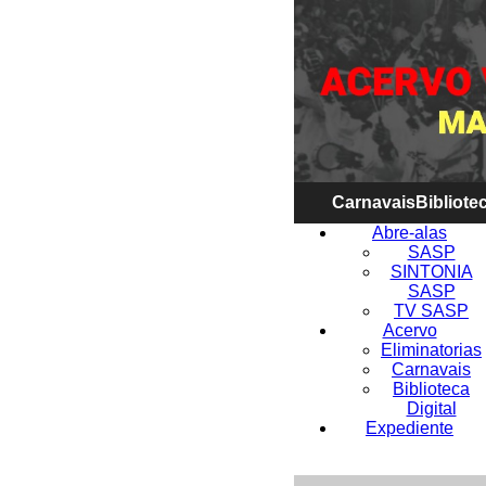
Carnavais
Bibliotec
Abre-alas
SASP
SINTONIA
SASP
TV SASP
Acervo
Eliminatorias
Carnavais
Biblioteca
Digital
Expediente