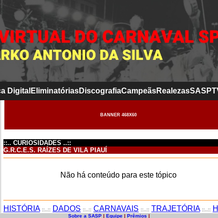
a Digital
Eliminatórias
Discografia
Campeãs
Realezas
SASP
T
BANNER 468X60
::.. CURIOSIDADES ..::
G.R.C.E.S. RAÍZES DE VILA PIAUÍ
Não há conteúdo para este tópico
HISTÓRIA
DADOS
CARNAVAIS
TRAJETÓRIA
H
::..::
::..::
::..::
::..::
Sobre a SASP
|
Equipe
|
Prêmios
|