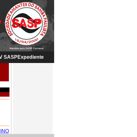
V SASP
Expediente
INO