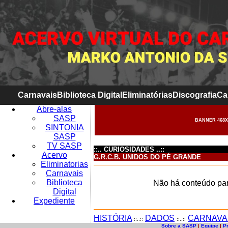
Carnavais
Biblioteca Digital
Eliminatórias
Discografia
Ca
Abre-alas
SASP
BANNER 468X
SINTONIA
SASP
TV SASP
::.. CURIOSIDADES ..::
Acervo
G.R.C.B. UNIDOS DO PÉ GRANDE
Eliminatorias
Carnavais
Biblioteca
Não há conteúdo par
Digital
Expediente
HISTÓRIA
DADOS
CARNAVA
::..::
::..::
Sobre a SASP
|
Equipe
|
P