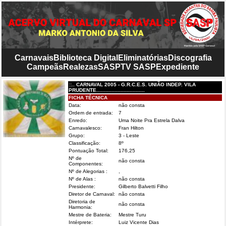
Carnavais
Biblioteca Digital
Eliminatórias
Discografia
Campeãs
Realezas
SASP
TV SASP
Expediente
::.. CARNAVAL 2005 - G.R.C.E.S. UNIÃO INDEP. VILA
PRUDENTE................................
FICHA TÉCNICA
Data:
não consta
Ordem de entrada:
7
Enredo:
Uma Noite Pra Estrela Dalva
Carnavalesco:
Fran Hilton
Grupo:
3 - Leste
Classificação:
8º
Pontuação Total:
176,25
Nº de
não consta
Componentes:
Nº de Alegorias :
,
Nº de Alas :
não consta
Presidente:
Gilberto Balvetti Filho
Diretor de Carnaval:
não consta
Diretoria de
não consta
Harmonia:
Mestre de Bateria:
Mestre Turu
Intérprete:
Luiz Vicente Dias