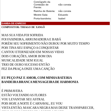
Coreógrafo da
Comissão de
não consta
Frente:
Rainha de Bateria:
não consta
Mestre-Sala:
Eduardo
Porta-bandeira:
Isabel
SAMBA-DE-ENREDO
COMPOSITOR:
THIAGO DE XANGÔ
MAS SUA VIDA FOI SOFRIDA
FOI FAXINEIRA, ARRUMADEIRA E BABÁ
PORÉM SEU SOFRIMENTO NÃO DUROU POR MUITO TEMPO
POIS TINA SEU ESPAÇO A CONQUISTAR
CANTOU ETERNIZADO EM NOSSAS VIDAS
DOIS CORAÇÕES, AMOR BOM DIA
MUSICALIDADE SEM IGUAL
TRIO DE OURO SUCESSO ENTÃO
FEZ DA PRAÇA ONZE UMA CANÇÃO
EU PEÇO PAZ E AMOR, COM MINHA BATERIA
BANDEIRA BRANCA MENSAGEIRA DE HARMONIA
É PRIMAVERA
ESTÃO VOLTANDO AS FLORES
VOU LEVANTAR SEU ASTRAL
POIS HOJE A NOITE É CARNAVAL, EU VOU
VISTA ENTÃO, MASCARA NEGRA MAS DEIXE TRANSPARECER,