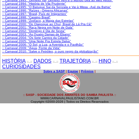
:: Carnaval 1993: "Dinheiro Vai, Dinheiro Vem e o Mundo Gira ao Meu Redor"
:: Carnaval 1994: "História de Vila Prudente"
:: Carnaval 1995: "O Batuque Sai da Senzala e Vai à Missa - Axé da Bahia"
:: Carnaval 1996: "Raízes - Origens Africanas"
:: Carnaval 1997: "Brasil, País de Imigrantes"
:: Carnaval 1998: "Cassino Brasil"
:: Carnaval 1999: "Zodíaco, a Magia das Estrelas"
:: Carnaval 2000: "Do Oiapoque ao Chuí, Brasil de Lá Pra Cá"
:: Carnaval 2001: "Raça Negra em Noite de Gala"
:: Carnaval 2002: "Domingo é Dia de Sexta"
:: Carnaval 2003: "As Quatro Damas de Ébano"
:: Carnaval 2004: "Os Sete Cantos da Cidade"
:: Carnaval 2005: "Uma Noite Pra Estrela Dalva"
:: Carnaval 2006: "O Sol, a Lua, a Avenida e o Pavilhão"
:: Carnaval 2009: "Água, Fonte da Vida"
:: Carnaval 2010: "Salve o Petróleo, o ouro negro da globalização"
HISTÓRIA
DADOS
TRAJETÓRIA
HINO
::..::
::..::
::..::
::..::
CURIOSIDADES
Sobre a SASP
|
Equipe
|
Prêmios
|
:: SASP - SOCIEDADE DOS AMANTES DO SAMBA PAULISTA ::
WWW.CARNAVALPAULISTANO.COM.BR
Copyright ©2000-2026 | Todos os Direitos Reservados