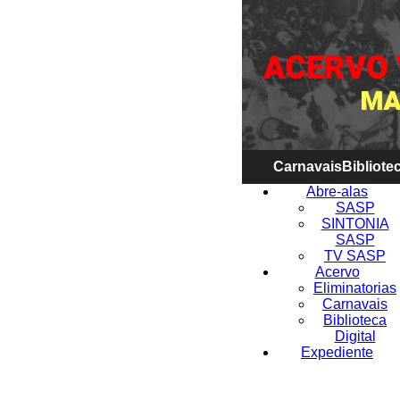
Carnavais
Bibliotec
Abre-alas
SASP
SINTONIA
SASP
TV SASP
Acervo
Eliminatorias
Carnavais
Biblioteca
Digital
Expediente