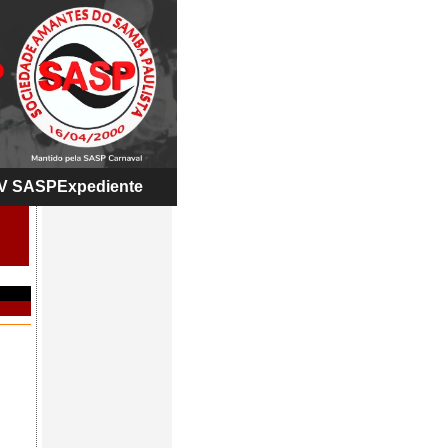
V SASP
Expediente