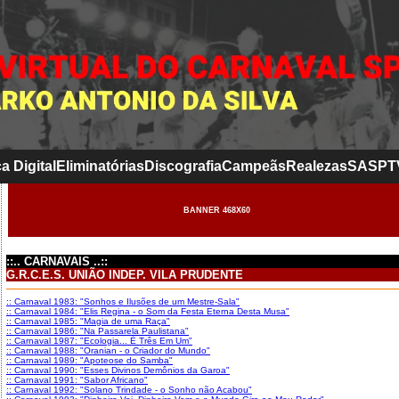
a Digital
Eliminatórias
Discografia
Campeãs
Realezas
SASP
T
BANNER 468X60
::.. CARNAVAIS ..::
G.R.C.E.S. UNIÃO INDEP. VILA PRUDENTE
:: Carnaval 1983: "Sonhos e Ilusões de um Mestre-Sala"
:: Carnaval 1984: "Elis Regina - o Som da Festa Eterna Desta Musa"
:: Carnaval 1985: "Magia de uma Raça"
:: Carnaval 1986: "Na Passarela Paulistana"
:: Carnaval 1987: "Ecologia... É Três Em Um"
:: Carnaval 1988: "Oranian - o Criador do Mundo"
:: Carnaval 1989: "Apoteose do Samba"
:: Carnaval 1990: "Esses Divinos Demônios da Garoa"
:: Carnaval 1991: "Sabor Africano"
:: Carnaval 1992: "Solano Trindade - o Sonho não Acabou"