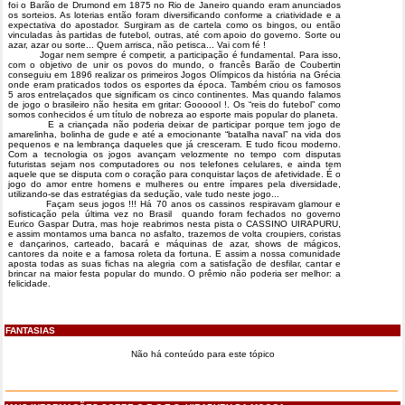
foi o Barão de Drumond em 1875 no Rio de Janeiro quando eram anunciados
os sorteios. As loterias então foram diversificando conforme a criatividade e a
expectativa do apostador. Surgiram as de cartela como os bingos, ou então
vinculadas às partidas de futebol, outras, até com apoio do governo. Sorte ou
azar, azar ou sorte... Quem arrisca, não petisca... Vai com fé !
Jogar nem sempre é competir, a participação é fundamental. Para isso,
com o objetivo de unir os povos do mundo, o francês Barão de Coubertin
conseguiu em 1896 realizar os primeiros Jogos Olímpicos da história na Grécia
onde eram praticados todos os esportes da época. Também criou os famosos
5 aros entrelaçados que significam os cinco continentes. Mas quando falamos
de jogo o brasileiro não hesita em gritar: Goooool !. Os “reis do futebol” como
somos conhecidos é um título de nobreza ao esporte mais popular do planeta.
E a criançada não poderia deixar de participar porque tem jogo de
amarelinha, bolinha de gude e até a emocionante “batalha naval” na vida dos
pequenos e na lembrança daqueles que já cresceram. E tudo ficou moderno.
Com a tecnologia os jogos avançam velozmente no tempo com disputas
futuristas sejam nos computadores ou nos telefones celulares, e ainda tem
aquele que se disputa com o coração para conquistar laços de afetividade. É o
jogo do amor entre homens e mulheres ou entre ímpares pela diversidade,
utilizando-se das estratégias da sedução, vale tudo neste jogo...
Façam seus jogos !!! Há 70 anos os cassinos respiravam glamour e
sofisticação pela última vez no Brasil quando foram fechados no governo
Eurico Gaspar Dutra, mas hoje reabrimos nesta pista o CASSINO UIRAPURU,
e assim montamos uma banca no asfalto, trazemos de volta croupiers, coristas
e dançarinos, carteado, bacará e máquinas de azar, shows de mágicos,
cantores da noite e a famosa roleta da fortuna. E assim a nossa comunidade
aposta todas as suas fichas na alegria com a satisfação de desfilar, cantar e
brincar na maior festa popular do mundo. O prêmio não poderia ser melhor: a
felicidade.
FANTASIAS
Não há conteúdo para este tópico