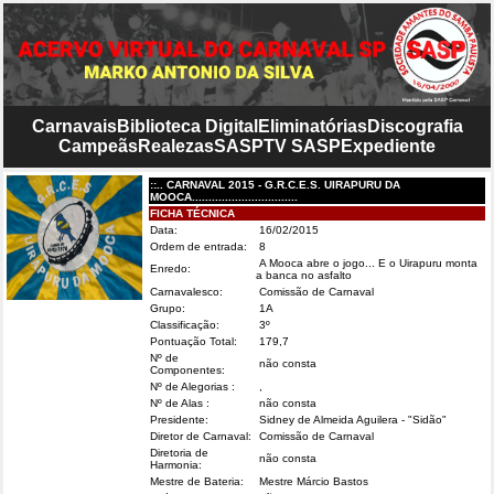
Carnavais
Biblioteca Digital
Eliminatórias
Discografia
Campeãs
Realezas
SASP
TV SASP
Expediente
::.. CARNAVAL 2015 - G.R.C.E.S. UIRAPURU DA
MOOCA................................
FICHA TÉCNICA
Data:
16/02/2015
Ordem de entrada:
8
A Mooca abre o jogo... E o Uirapuru monta
Enredo:
a banca no asfalto
Carnavalesco:
Comissão de Carnaval
Grupo:
1A
Classificação:
3º
Pontuação Total:
179,7
Nº de
não consta
Componentes:
Nº de Alegorias :
,
Nº de Alas :
não consta
Presidente:
Sidney de Almeida Aguilera - "Sidão"
Diretor de Carnaval:
Comissão de Carnaval
Diretoria de
não consta
Harmonia:
Mestre de Bateria:
Mestre Márcio Bastos