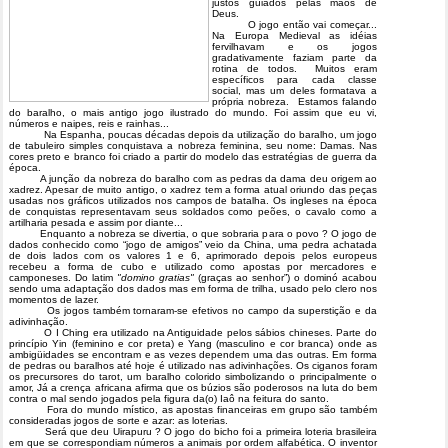
justos guiados pelas mãos de
Deus.
O jogo então vai começar...
Na Europa Medieval as idéias
fervilhavam e os jogos
gradativamente faziam parte da
rotina de todos. Muitos eram
específicos para cada classe
social, mas um deles formatava a
própria nobreza. Estamos falando
do baralho, o mais antigo jogo ilustrado do mundo. Foi assim que eu vi,
números e naipes, reis e rainhas...
Na Espanha, poucas décadas depois da utilização do baralho, um jogo
de tabuleiro simples conquistava a nobreza feminina, seu nome: Damas. Nas
cores preto e branco foi criado a partir do modelo das estratégias de guerra da
época.
A junção da nobreza do baralho com as pedras da dama deu origem ao
xadrez. Apesar de muito antigo, o xadrez tem a forma atual oriundo das peças
usadas nos gráficos utilizados nos campos de batalha. Os ingleses na época
de conquistas representavam seus soldados como peões, o cavalo como a
artilharia pesada e assim por diante...
Enquanto a nobreza se divertia, o que sobraria para o povo ? O jogo de
dados conhecido como “jogo de amigos” veio da China, uma pedra achatada
de dois lados com os valores 1 e 6, aprimorado depois pelos europeus
recebeu a forma de cubo e utilizado como apostas por mercadores e
camponeses. Do latim
"domino gratias"
(graças ao senhor”) o dominó acabou
sendo uma adaptação dos dados mas em forma de trilha, usado pelo clero nos
momentos de lazer.
Os jogos também tornaram-se efetivos no campo da superstição e da
adivinhação.
O I Ching era utilizado na Antiguidade pelos sábios chineses. Parte do
princípio Yin (feminino e cor preta) e Yang (masculino e cor branca) onde as
ambigüidades se encontram e as vezes dependem uma das outras. Em forma
de pedras ou baralhos até hoje é utilizado nas adivinhações. Os ciganos foram
os precursores do tarot, um baralho colorido simbolizando o principalmente o
amor, Já a crença africana afirma que os búzios são poderosos na luta do bem
contra o mal sendo jogados pela figura da(o) Iaô na feitura do santo.
Fora do mundo místico, as apostas financeiras em grupo são também
consideradas jogos de sorte e azar: as loterias.
Será que deu Uirapuru ? O jogo do bicho foi a primeira loteria brasileira
em que se correspondiam números a animais por ordem alfabética. O inventor