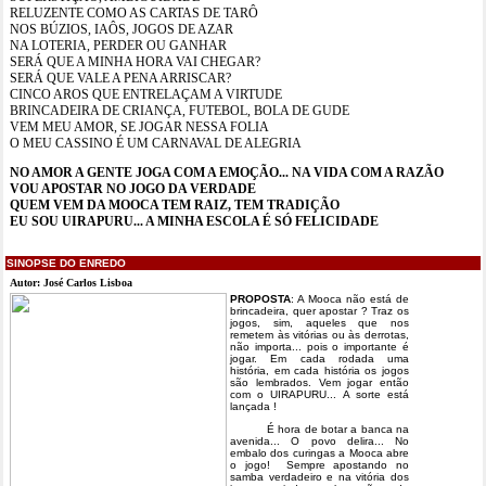
RELUZENTE COMO AS CARTAS DE TARÔ
NOS BÚZIOS, IAÔS, JOGOS DE AZAR
NA LOTERIA, PERDER OU GANHAR
SERÁ QUE A MINHA HORA VAI CHEGAR?
SERÁ QUE VALE A PENA ARRISCAR?
CINCO AROS QUE ENTRELAÇAM A VIRTUDE
BRINCADEIRA DE CRIANÇA, FUTEBOL, BOLA DE GUDE
VEM MEU AMOR, SE JOGAR NESSA FOLIA
O MEU CASSINO É UM CARNAVAL DE ALEGRIA
NO AMOR A GENTE JOGA COM A EMOÇÃO... NA VIDA COM A RAZÃO
VOU APOSTAR NO JOGO DA VERDADE
QUEM VEM DA MOOCA TEM RAIZ, TEM TRADIÇÃO
EU SOU UIRAPURU... A MINHA ESCOLA É SÓ FELICIDADE
SINOPSE DO ENREDO
Autor: José Carlos Lisboa
PROPOSTA
: A Mooca não está de
brincadeira, quer apostar ? Traz os
jogos, sim, aqueles que nos
remetem às vitórias ou às derrotas,
não importa... pois o importante é
jogar. Em cada rodada uma
história, em cada história os jogos
são lembrados. Vem jogar então
com o UIRAPURU... A sorte está
lançada !
É hora de botar a banca na
avenida... O povo delira... No
embalo dos curingas a Mooca abre
o jogo! Sempre apostando no
samba verdadeiro e na vitória dos