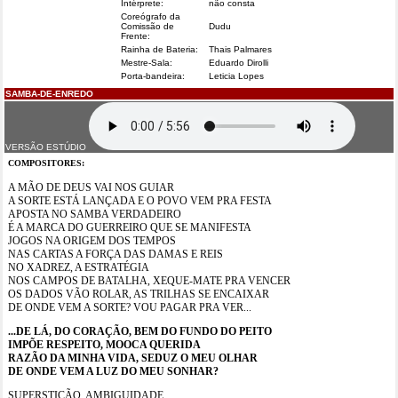
Intérprete:
não consta
Coreógrafo da
Comissão de
Dudu
Frente:
Rainha de Bateria:
Thais Palmares
Mestre-Sala:
Eduardo Dirolli
Porta-bandeira:
Leticia Lopes
SAMBA-DE-ENREDO
VERSÃO ESTÚDIO
COMPOSITORES:
RODRIGO BRITO, EVANDRO, BIZZAR, ANDRÉ FILOSOFIA, DILEY
MACHADO, FLÁVIO SUKATA, MORGANTI e MEINERS
A MÃO DE DEUS VAI NOS GUIAR
A SORTE ESTÁ LANÇADA E O POVO VEM PRA FESTA
APOSTA NO SAMBA VERDADEIRO
É A MARCA DO GUERREIRO QUE SE MANIFESTA
JOGOS NA ORIGEM DOS TEMPOS
NAS CARTAS A FORÇA DAS DAMAS E REIS
NO XADREZ, A ESTRATÉGIA
NOS CAMPOS DE BATALHA, XEQUE-MATE PRA VENCER
OS DADOS VÃO ROLAR, AS TRILHAS SE ENCAIXAR
DE ONDE VEM A SORTE? VOU PAGAR PRA VER...
...DE LÁ, DO CORAÇÃO, BEM DO FUNDO DO PEITO
IMPÕE RESPEITO, MOOCA QUERIDA
RAZÃO DA MINHA VIDA, SEDUZ O MEU OLHAR
DE ONDE VEM A LUZ DO MEU SONHAR?
SUPERSTIÇÃO, AMBIGUIDADE