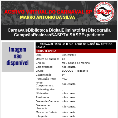
Carnavais
Biblioteca Digital
Eliminatórias
Discografia
Campeãs
Realezas
SASP
TV SASP
Expediente
::.. CARNAVAL 1986 - G.R.B.C. AFRO DE NAGÔ NA ARTE DO
SAMBA................................
FICHA TÉCNICA
Data:
08/02/1986
Ordem de entrada:
12
Enredo:
Meu Sonho de Menino
Carnavalesco:
não consta
Grupo:
BLOCOS - Pleiteante
Classificação:
6º
Pontuação Total:
40,0
Nº de
não consta
Componentes:
Nº de Alegorias :
,
Nº de Alas :
não consta
Presidente:
não consta
Diretor de Carnaval:
não consta
Diretoria de
não consta
Harmonia:
Mestre de Bateria:
não consta
Intérprete:
não consta