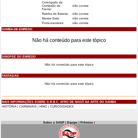
Coreógrafo da
Comissão de
não consta
Frente:
Rainha de Bateria:
não consta
Mestre-Sala:
não consta
Porta-bandeira:
não consta
SAMBA-DE-ENREDO
Não há conteúdo para este tópico
SINOPSE DO ENREDO
Não há conteúdo para este tópico
FANTASIAS
Não há conteúdo para este tópico
MAIS INFORMAÇÕES SOBRE G.R.B.C. AFRO DE NAGÔ NA ARTE DO SAMBA
HISTÓRIA
|
CARNAVAIS
|
HINO
|
CURIOSIDADES
Sobre a SASP
|
Equipe
|
Prêmios
|