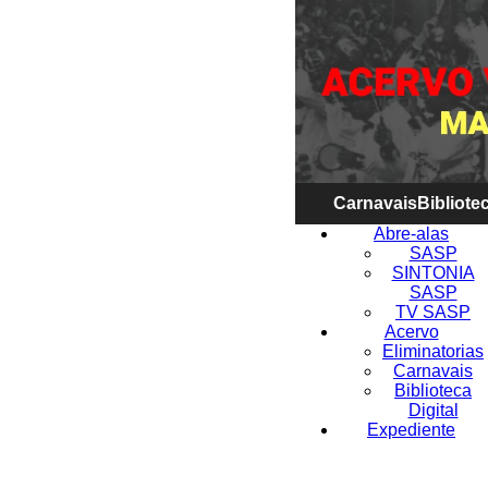
Carnavais
Bibliotec
Abre-alas
SASP
SINTONIA
SASP
TV SASP
Acervo
Eliminatorias
Carnavais
Biblioteca
Digital
Expediente