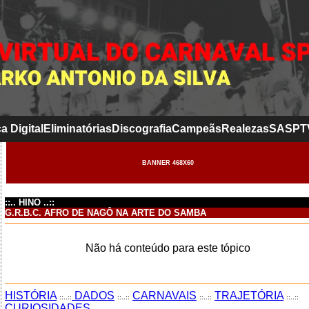
a Digital
Eliminatórias
Discografia
Campeãs
Realezas
SASP
T
BANNER 468X60
::.. HINO ..::
G.R.B.C. AFRO DE NAGÔ NA ARTE DO SAMBA
Não há conteúdo para este tópico
HISTÓRIA
DADOS
CARNAVAIS
TRAJETÓRIA
::..::
::..::
::..::
::..::
CURIOSIDADES