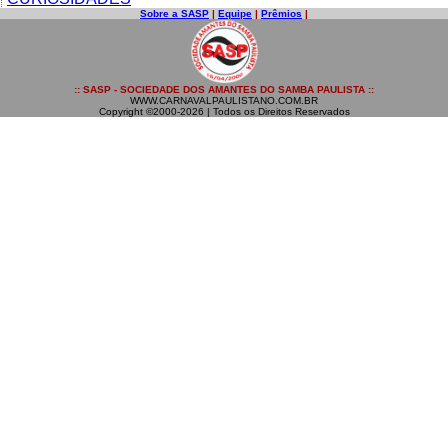
Sobre a SASP
|
Equipe
|
Prêmios
|
:: SASP - SOCIEDADE DOS AMANTES DO SAMBA PAULISTA ::
WWW.CARNAVALPAULISTANO.COM.BR
Copyright ©2000-2026 | Todos os Direitos Reservados