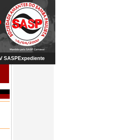
V SASP
Expediente