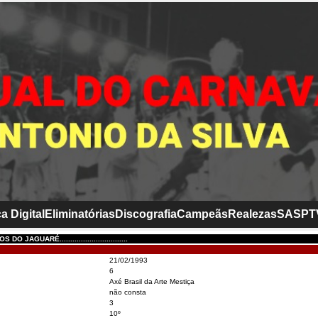
a Digital
Eliminatórias
Discografia
Campeãs
Realezas
SASP
T
O JAGUARÉ................................
21/02/1993
6
Axé Brasil da Arte Mestiça
não consta
3
10º