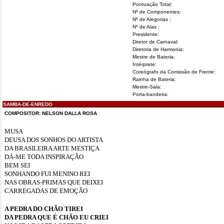
Pontuação Total:
Nº de Componentes:
Nº de Alegorias :
Nº de Alas :
Presidente:
Diretor de Carnaval:
Diretoria de Harmonia:
Mestre de Bateria:
Intérprete:
Coreógrafo da Comissão de Frente:
Rainha de Bateria:
Mestre-Sala:
Porta-bandeira:
SAMBA-DE-ENREDO
COMPOSITOR: NELSON DALLA ROSA
MUSA
DEUSA DOS SONHOS DO ARTISTA
DA BRASILEIRA ARTE MESTIÇA
DÁ-ME TODA INSPIRAÇÃO
BEM SEI
SONHANDO FUI MENINO REI
NAS OBRAS-PRIMAS QUE DEIXEI
CARREGADAS DE EMOÇÃO
A PEDRA DO CHÃO TIREI
DA PEDRA QUE É CHÃO EU CRIEI