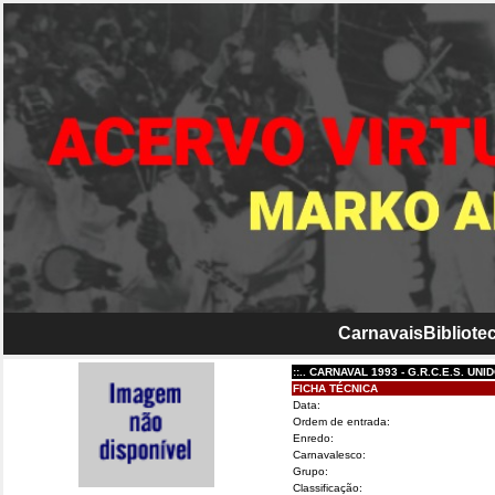
Carnavais
Bibliotec
::.. CARNAVAL 1993 - G.R.C.E.S. UNIDOS D
FICHA TÉCNICA
Data:
Ordem de entrada:
Enredo:
Carnavalesco:
Grupo:
Classificação: