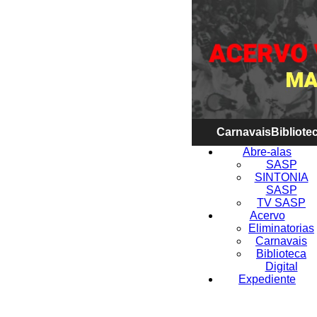
Carnavais
Bibliotec
Abre-alas
SASP
SINTONIA
SASP
TV SASP
Acervo
Eliminatorias
Carnavais
Biblioteca
Digital
Expediente