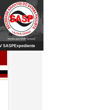
V SASP
Expediente