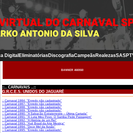
a Digital
Eliminatórias
Discografia
Campeãs
Realezas
SASP
T
BANNER 468X60
::.. CARNAVAIS ..::
G.R.C.E.S. UNIDOS DO JAGUARÉ
:: Carnaval 1984: "Enredo não cadastrado"
:: Carnaval 1987: "Enredo não cadastrado"
:: Carnaval 1988: "Enredo não cadastrado"
:: Carnaval 1989: "Enredo não cadastrado"
:: Carnaval 1990: "A Salvação Extraterrestre – Última Cartada"
:: Carnaval 1991: "À Luta Meu Povo: O Samba Pede Passagem"
:: Carnaval 1992: "A História de um Rei"
:: Carnaval 1993: "Axé Brasil da Arte Mestiça"
:: Carnaval 1994: "Doce Mel da Ilusão"
:: Carnaval 1995: "Enredo não cadastrado"