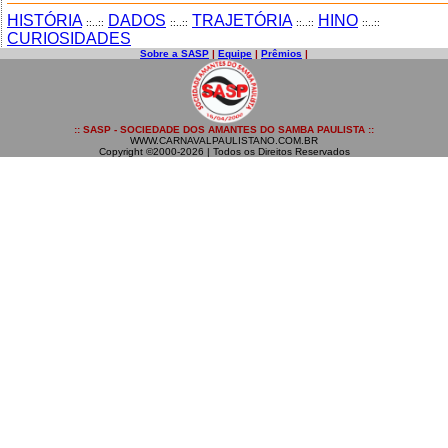
HISTÓRIA
DADOS
TRAJETÓRIA
HINO
::..::
::..::
::..::
::..::
CURIOSIDADES
Sobre a SASP
|
Equipe
|
Prêmios
|
:: SASP - SOCIEDADE DOS AMANTES DO SAMBA PAULISTA ::
WWW.CARNAVALPAULISTANO.COM.BR
Copyright ©2000-2026 | Todos os Direitos Reservados