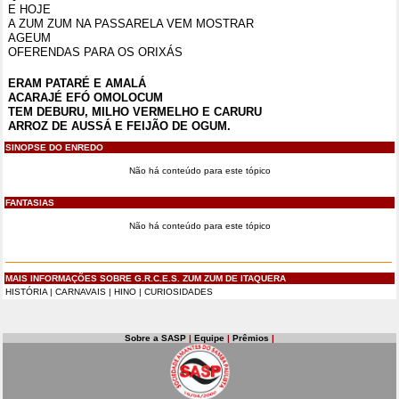
E HOJE
A ZUM ZUM NA PASSARELA VEM MOSTRAR
AGEUM
OFERENDAS PARA OS ORIXÁS
ERAM PATARÉ E AMALÁ
ACARAJÉ EFÓ OMOLOCUM
TEM DEBURU, MILHO VERMELHO E CARURU
ARROZ DE AUSSÁ E FEIJÃO DE OGUM.
SINOPSE DO ENREDO
Não há conteúdo para este tópico
FANTASIAS
Não há conteúdo para este tópico
MAIS INFORMAÇÕES SOBRE G.R.C.E.S. ZUM ZUM DE ITAQUERA
HISTÓRIA
|
CARNAVAIS
|
HINO
|
CURIOSIDADES
Sobre a SASP
|
Equipe
|
Prêmios
|