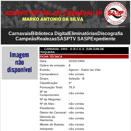
Carnavais
Biblioteca Digital
Eliminatórias
Discografia
Campeãs
Realezas
SASP
TV SASP
Expediente
::.. CARNAVAL 1993 - G.R.C.E.S. ZUM ZUM DE
ITAQUERA................................
FICHA TÉCNICA
Data:
20/02/1993
Ordem de entrada:
8
Enredo:
Ageum - Sabor da Vida
Carnavalesco:
não consta
Grupo:
Seleção - B
Classificação:
3º
Pontuação Total:
76,0
Nº de
não consta
Componentes:
Nº de Alegorias :
,
Nº de Alas :
não consta
Presidente:
não consta
Diretor de Carnaval:
não consta
Diretoria de
não consta
Harmonia:
Mestre de Bateria:
não consta
Intérprete:
não consta