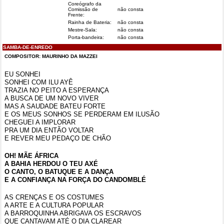
Coreógrafo da
Comissão de
não consta
Frente:
Rainha de Bateria:
não consta
Mestre-Sala:
não consta
Porta-bandeira:
não consta
SAMBA-DE-ENREDO
COMPOSITOR:
MAURINHO DA MAZZEI
EU SONHEI
SONHEI COM ILU AYÊ
TRAZIA NO PEITO A ESPERANÇA
A BUSCA DE UM NOVO VIVER
MAS A SAUDADE BATEU FORTE
E OS MEUS SONHOS SE PERDERAM EM ILUSÃO
CHEGUEI A IMPLORAR
PRA UM DIA ENTÃO VOLTAR
E REVER MEU PEDAÇO DE CHÃO
OH! MÃE ÁFRICA
A BAHIA HERDOU O TEU AXÉ
O CANTO, O BATUQUE E A DANÇA
E A CONFIANÇA NA FORÇA DO CANDOMBLÉ
AS CRENÇAS E OS COSTUMES
A ARTE E A CULTURA POPULAR
A BARROQUINHA ABRIGAVA OS ESCRAVOS
QUE CANTAVAM ATÉ O DIA CLAREAR