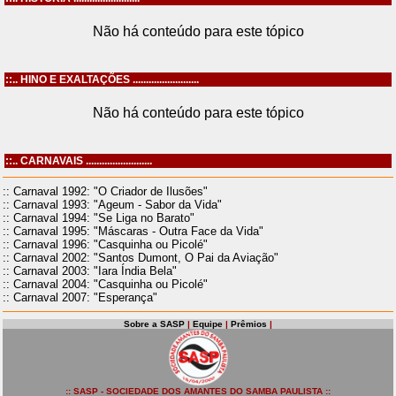
Não há conteúdo para este tópico
::.. HINO E EXALTAÇÕES .........................
Não há conteúdo para este tópico
::.. CARNAVAIS .........................
:: Carnaval 1992: "O Criador de Ilusões"
:: Carnaval 1993: "Ageum - Sabor da Vida"
:: Carnaval 1994: "Se Liga no Barato"
:: Carnaval 1995: "Máscaras - Outra Face da Vida"
:: Carnaval 1996: "Casquinha ou Picolé"
:: Carnaval 2002: "Santos Dumont, O Pai da Aviação"
:: Carnaval 2003: "Iara Índia Bela"
:: Carnaval 2004: "Casquinha ou Picolé"
:: Carnaval 2007: "Esperança"
Sobre a SASP
|
Equipe
|
Prêmios
|
:: SASP - SOCIEDADE DOS AMANTES DO SAMBA PAULISTA ::