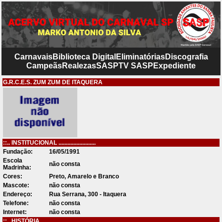
Carnavais
Biblioteca Digital
Eliminatórias
Discografia
Campeãs
Realezas
SASP
TV SASP
Expediente
G.R.C.E.S. ZUM ZUM DE ITAQUERA
::.. INSTITUCIONAL .........................
Fundação:
16/05/1991
Escola
não consta
Madrinha:
Cores:
Preto, Amarelo e Branco
Mascote:
não consta
Endereço:
Rua Serrana, 300 - Itaquera
Telefone:
não consta
Internet:
não consta
::.. HISTÓRIA .........................