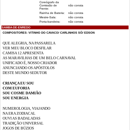
Coreógrafo da
Comissão de
não consta
Frente:
Rainha de Bateria:
não consta
Mestre-Sala:
não consta
Porta-bandeira:
não consta
SAMBA-DE-ENREDO
COMPOSITORES: VITINHO DO CAVACO/ CARLINHOS SÓ/ EDSON
QUE ALEGRIA, NA PASSARELA
VER MEU BLOCO DESFILAR
CAMISA 12 APRESENTA
AS MARAVILHAS DE UM BELO CARNAVAL
UNIFICADO É, NOSSO CRIADOR
ANUNCIANDO OS APÓSTOLOS
DESTE MUNDO SEDUTOR
CRIANÇA EU SOU
COM EUFORIA
SOU COSME DAMIÃO
SOU ENERGIA
NUMEROLOGIA, VIAJANDO
NA ERA ZODIACAL
OUVI AS BADALADAS
TRADIÇÃO UNIVERSAL
JOGOS DE BÚZIOS