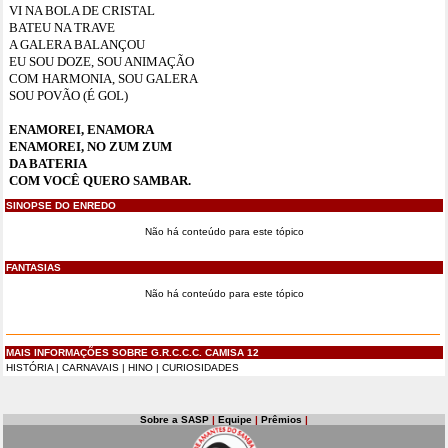
VI NA BOLA DE CRISTAL
BATEU NA TRAVE
A GALERA BALANÇOU
EU SOU DOZE, SOU ANIMAÇÃO
COM HARMONIA, SOU GALERA
SOU POVÃO (É GOL)
ENAMOREI, ENAMORA
ENAMOREI, NO ZUM ZUM
DA BATERIA
COM VOCÊ QUERO SAMBAR.
SINOPSE DO ENREDO
Não há conteúdo para este tópico
FANTASIAS
Não há conteúdo para este tópico
MAIS INFORMAÇÕES SOBRE G.R.C.C.C. CAMISA 12
HISTÓRIA
|
CARNAVAIS
|
HINO
|
CURIOSIDADES
Sobre a SASP
|
Equipe
|
Prêmios
|