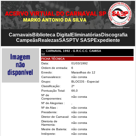
Carnavais
Biblioteca Digital
Eliminatórias
Discografia
Campeãs
Realezas
SASP
TV SASP
Expediente
::.. CARNAVAL 1992 - G.R.C.C.C. CAMISA
12................................
FICHA TÉCNICA
Data:
01/03/1992
Ordem de entrada:
6
Enredo:
Maravilhas do 12
Carnavalesco:
não consta
Grupo:
BLOCOS - Especial
Classificação:
2º
Pontuação Total:
66,0
Nº de
não consta
Componentes:
Nº de Alegorias :
,
Nº de Alas :
não consta
Presidente:
não consta
Diretor de Carnaval:
não consta
Diretoria de
não consta
Harmonia:
Mestre de Bateria:
não consta
Intérprete:
não consta