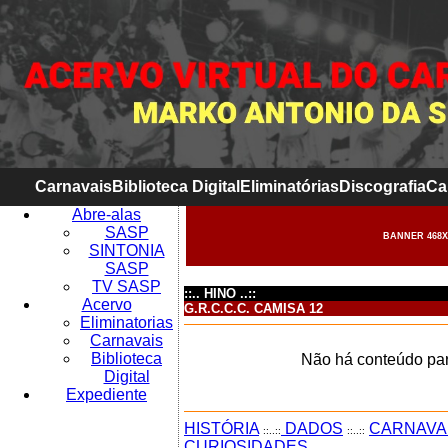
Carnavais
Biblioteca Digital
Eliminatórias
Discografia
Ca
Abre-alas
SASP
BANNER 468X
SINTONIA
SASP
TV SASP
::.. HINO ..::
Acervo
G.R.C.C.C. CAMISA 12
Eliminatorias
Carnavais
Biblioteca
Não há conteúdo par
Digital
Expediente
HISTÓRIA
DADOS
CARNAVA
::..::
::..::
CURIOSIDADES