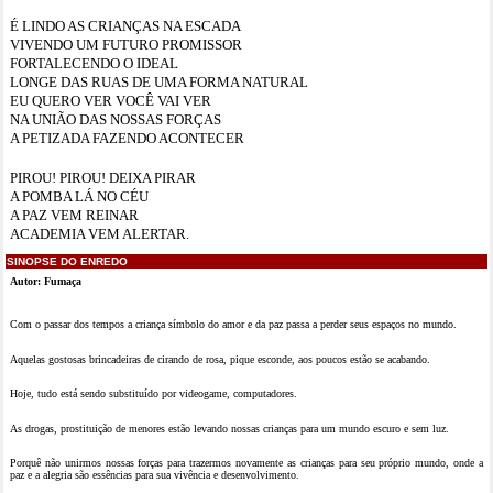
É LINDO AS CRIANÇAS NA ESCADA
VIVENDO UM FUTURO PROMISSOR
FORTALECENDO O IDEAL
LONGE DAS RUAS DE UMA FORMA NATURAL
EU QUERO VER VOCÊ VAI VER
NA UNIÃO DAS NOSSAS FORÇAS
A PETIZADA FAZENDO ACONTECER
PIROU! PIROU! DEIXA PIRAR
A POMBA LÁ NO CÉU
A PAZ VEM REINAR
ACADEMIA VEM ALERTAR.
SINOPSE DO ENREDO
Autor: Fumaça
Com o passar dos tempos a criança símbolo do amor e da paz passa a perder seus espaços no mundo.
Aquelas gostosas brincadeiras de cirando de rosa, pique esconde, aos poucos estão se acabando.
Hoje, tudo está sendo substituído por videogame, computadores.
As drogas, prostituição de menores estão levando nossas crianças para um mundo escuro e sem luz.
Porquê não unirmos nossas forças para trazermos novamente as crianças para seu próprio mundo, onde a
paz e a alegria são essências para sua vivência e desenvolvimento.