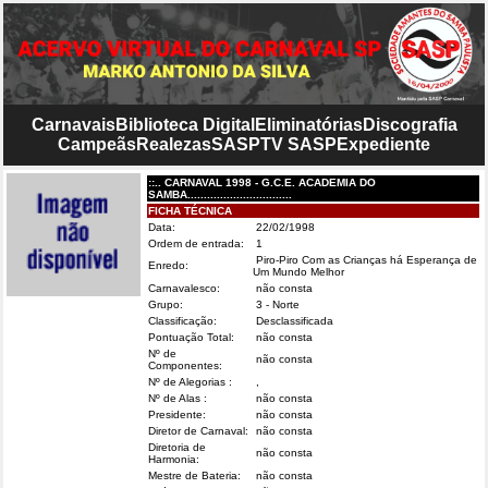
Carnavais
Biblioteca Digital
Eliminatórias
Discografia
Campeãs
Realezas
SASP
TV SASP
Expediente
::.. CARNAVAL 1998 - G.C.E. ACADEMIA DO
SAMBA................................
FICHA TÉCNICA
Data:
22/02/1998
Ordem de entrada:
1
Piro-Piro Com as Crianças há Esperança de
Enredo:
Um Mundo Melhor
Carnavalesco:
não consta
Grupo:
3 - Norte
Classificação:
Desclassificada
Pontuação Total:
não consta
Nº de
não consta
Componentes:
Nº de Alegorias :
,
Nº de Alas :
não consta
Presidente:
não consta
Diretor de Carnaval:
não consta
Diretoria de
não consta
Harmonia:
Mestre de Bateria:
não consta