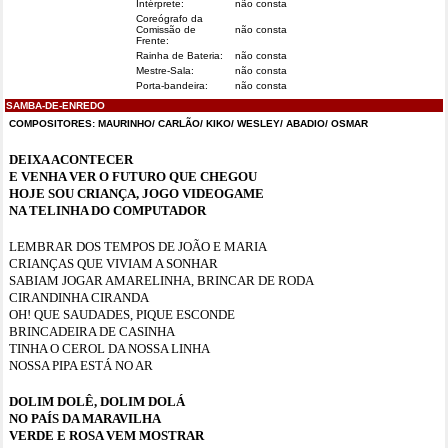
Intérprete:
não consta
Coreógrafo da
Comissão de
não consta
Frente:
Rainha de Bateria:
não consta
Mestre-Sala:
não consta
Porta-bandeira:
não consta
SAMBA-DE-ENREDO
COMPOSITORES: MAURINHO/ CARLÃO/ KIKO/ WESLEY/ ABADIO/ OSMAR
DEIXA ACONTECER
E VENHA VER O FUTURO QUE CHEGOU
HOJE SOU CRIANÇA, JOGO VIDEOGAME
NA TELINHA DO COMPUTADOR
LEMBRAR DOS TEMPOS DE JOÃO E MARIA
CRIANÇAS QUE VIVIAM A SONHAR
SABIAM JOGAR AMARELINHA, BRINCAR DE RODA
CIRANDINHA CIRANDA
OH! QUE SAUDADES, PIQUE ESCONDE
BRINCADEIRA DE CASINHA
TINHA O CEROL DA NOSSA LINHA
NOSSA PIPA ESTÁ NO AR
DOLIM DOLÊ, DOLIM DOLÁ
NO PAÍS DA MARAVILHA
VERDE E ROSA VEM MOSTRAR